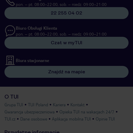
pon. – pt. 08:00–22:00, sob. – niedz. 09:00–21:00
22 255 04 02
Biuro Obsługi Klienta
pon. – pt. 08:00–22:00, sob. – niedz. 09:00–21:00
Czat w myTUI
Biura stacjonarne
Znajdź na mapie
O TUI
Grupa TUI
TUI Poland
Kariera
Kontakt
Gwarancja ubezpieczeniowa
Opieka TUI na wakacjach 24/7
TUI.cz
Dane osobowe
Aplikacja mobilna TUI
Opinie TUI
Przydatne informacje