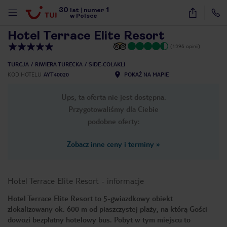
30
1
1
/
35
lat
|
numer
w Polsce
Hotel Terrace Elite Resort
(1396 opinii)
TURCJA
RIWIERA TURECKA
SIDE-COLAKLI
KOD HOTELU
AYT40020
POKAŻ NA MAPIE
Ups, ta oferta nie jest dostępna.
Przygotowaliśmy dla Ciebie
podobne oferty:
Zobacz inne ceny i terminy
»
Hotel Terrace Elite Resort
-
informacje
Hotel Terrace Elite Resort to 5-gwiazdkowy obiekt
zlokalizowany ok. 600 m od piaszczystej plaży, na którą Gości
nute
dowozi bezpłatny hotelowy bus. Pobyt w tym miejscu to