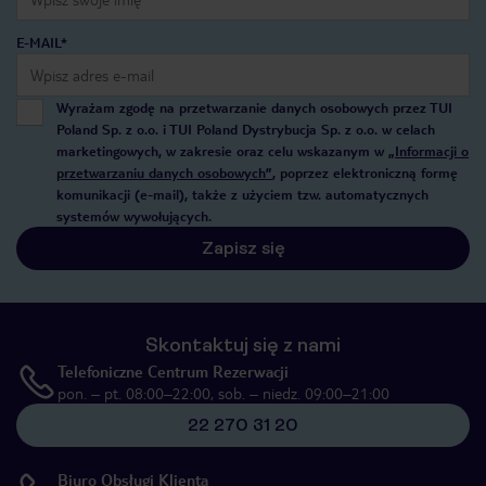
E-MAIL*
Wyrażam zgodę na przetwarzanie danych osobowych przez TUI
Poland Sp. z o.o. i TUI Poland Dystrybucja Sp. z o.o. w celach
marketingowych, w zakresie oraz celu wskazanym w
„Informacji o
przetwarzaniu danych osobowych”
, poprzez elektroniczną formę
komunikacji (e-mail), także z użyciem tzw. automatycznych
systemów wywołujących.
Zapisz się
Skontaktuj się z nami
Telefoniczne Centrum Rezerwacji
pon. – pt. 08:00–22:00, sob. – niedz. 09:00–21:00
22 270 31 20
Biuro Obsługi Klienta