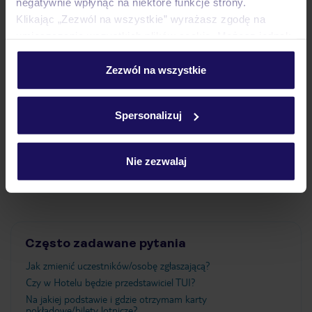
negatywnie wpłynąć na niektóre funkcje strony.
Klikając „Zezwól na wszystkie” wyrażasz zgodę na
Pokoje
umieszczenie wszystkich plików cookie. Możesz jednak
personalizować swój wybór wchodząc w zakładkę
„Szczegóły”
Zezwól na wszystkie
Wyżywienie
Szczegółowe informacje o plikach cookie znajdziesz
w
polityce plików cookies
oraz
polityce prywatności
.
Spersonalizuj
Atrakcje
Nie zezwalaj
Ważne informacje
Często zadawane pytania
Jak zmienić uczestników/osobę zgłaszającą?
Czy w Hotelu będzie przedstawiciel TUI?
Na jakiej podstawie i gdzie otrzymam karty
pokładowe/bilety lotnicze?