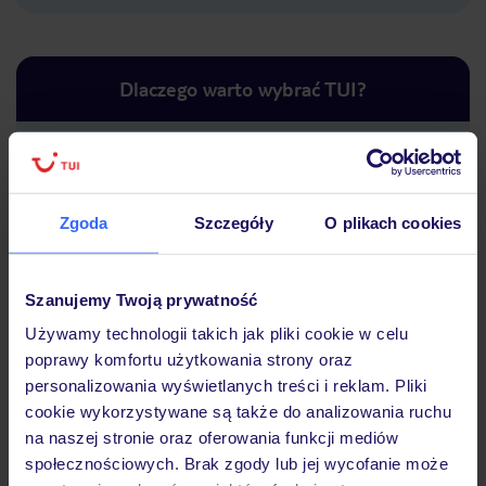
Dlaczego warto wybrać TUI?
Lider niskich cen
Największe biuro
30 lat w P
Zgoda
Szczegóły
O plikach cookies
podróży w Polsce
Szanujemy Twoją prywatność
Używamy technologii takich jak pliki cookie w celu
poprawy komfortu użytkowania strony oraz
Hotel
personalizowania wyświetlanych treści i reklam. Pliki
cookie wykorzystywane są także do analizowania ruchu
na naszej stronie oraz oferowania funkcji mediów
Opinie
społecznościowych. Brak zgody lub jej wycofanie może