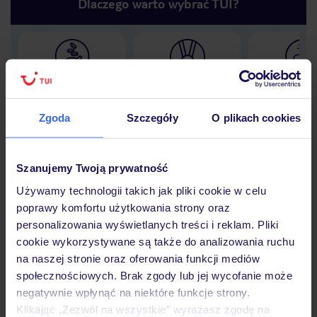
Dlaczego warto wybrać TUI?
Lider niskich cen
Największe biuro
30 lat w P
podróży w Polsce
Zgoda
Szczegóły
O plikach cookies
Szanujemy Twoją prywatność
Hotel
Używamy technologii takich jak pliki cookie w celu
poprawy komfortu użytkowania strony oraz
personalizowania wyświetlanych treści i reklam. Pliki
Opinie
cookie wykorzystywane są także do analizowania ruchu
na naszej stronie oraz oferowania funkcji mediów
społecznościowych. Brak zgody lub jej wycofanie może
Pokoje
negatywnie wpłynąć na niektóre funkcje strony.
Klikając „Zezwól na wszystkie” wyrażasz zgodę na