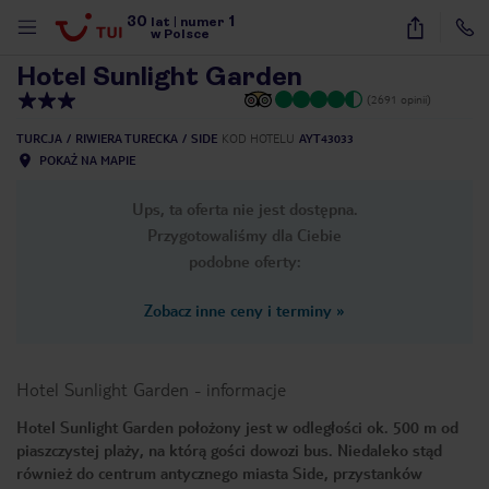
30
1
1
/
9
lat
|
numer
w Polsce
Hotel Sunlight Garden
(2691 opinii)
TURCJA
RIWIERA TURECKA
SIDE
KOD HOTELU
AYT43033
POKAŻ NA MAPIE
Ups, ta oferta nie jest dostępna.
Przygotowaliśmy dla Ciebie
podobne oferty:
Zobacz inne ceny i terminy
»
Hotel Sunlight Garden
-
informacje
Hotel Sunlight Garden położony jest w odległości ok. 500 m od
piaszczystej plaży, na którą gości dowozi bus. Niedaleko stąd
nute
również do centrum antycznego miasta Side, przystanków