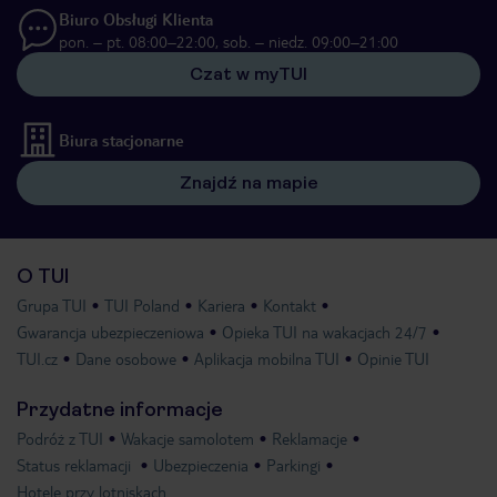
Biuro Obsługi Klienta
pon. – pt. 08:00–22:00, sob. – niedz. 09:00–21:00
Czat w myTUI
Biura stacjonarne
Znajdź na mapie
O TUI
Grupa TUI
TUI Poland
Kariera
Kontakt
Gwarancja ubezpieczeniowa
Opieka TUI na wakacjach 24/7
TUI.cz
Dane osobowe
Aplikacja mobilna TUI
Opinie TUI
Przydatne informacje
Podróż z TUI
Wakacje samolotem
Reklamacje
Status reklamacji
Ubezpieczenia
Parkingi
Hotele przy lotniskach