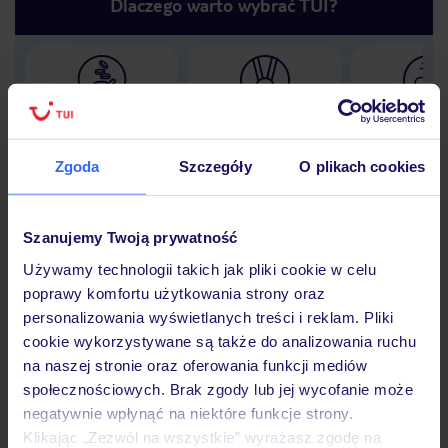
Dlaczego warto wybrać TUI?
Lider niskich cen
Największe biuro
30 lat w P
podróży w Polsce
Zgoda
Szczegóły
O plikach cookies
Szanujemy Twoją prywatność
Hotel
Używamy technologii takich jak pliki cookie w celu
poprawy komfortu użytkowania strony oraz
personalizowania wyświetlanych treści i reklam. Pliki
Opinie
cookie wykorzystywane są także do analizowania ruchu
na naszej stronie oraz oferowania funkcji mediów
społecznościowych. Brak zgody lub jej wycofanie może
Pokoje
negatywnie wpłynąć na niektóre funkcje strony.
Klikając „Zezwól na wszystkie” wyrażasz zgodę na