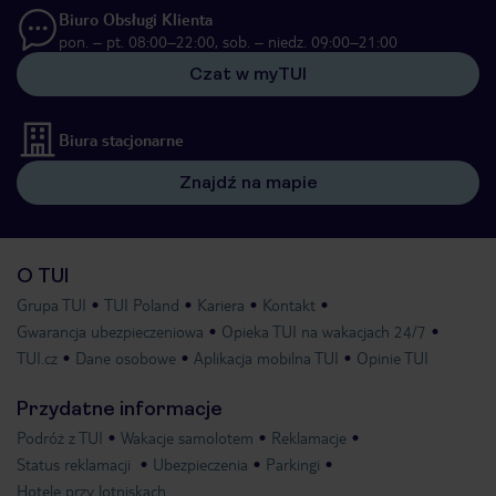
Biuro Obsługi Klienta
pon. – pt. 08:00–22:00, sob. – niedz. 09:00–21:00
Czat w myTUI
Biura stacjonarne
Znajdź na mapie
O TUI
Grupa TUI
TUI Poland
Kariera
Kontakt
Gwarancja ubezpieczeniowa
Opieka TUI na wakacjach 24/7
TUI.cz
Dane osobowe
Aplikacja mobilna TUI
Opinie TUI
Przydatne informacje
Podróż z TUI
Wakacje samolotem
Reklamacje
Status reklamacji
Ubezpieczenia
Parkingi
Hotele przy lotniskach