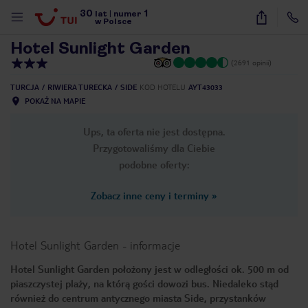
30
1
1
/
9
lat
|
numer
w Polsce
Hotel Sunlight Garden
(2691 opinii)
TURCJA
RIWIERA TURECKA
SIDE
KOD HOTELU
AYT43033
POKAŻ NA MAPIE
Ups, ta oferta nie jest dostępna.
Przygotowaliśmy dla Ciebie
podobne oferty:
Zobacz inne ceny i terminy
»
Hotel Sunlight Garden
-
informacje
Hotel Sunlight Garden położony jest w odległości ok. 500 m od
piaszczystej plaży, na którą gości dowozi bus. Niedaleko stąd
nute
również do centrum antycznego miasta Side, przystanków