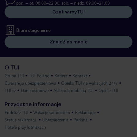
pon. – pt. 08:00–22:00, sob. – niedz. 09:00–21:00
Czat w myTUI
Biura stacjonarne
Znajdź na mapie
O TUI
Grupa TUI
TUI Poland
Kariera
Kontakt
Gwarancja ubezpieczeniowa
Opieka TUI na wakacjach 24/7
TUI.cz
Dane osobowe
Aplikacja mobilna TUI
Opinie TUI
Przydatne informacje
Podróż z TUI
Wakacje samolotem
Reklamacje
Status reklamacji
Ubezpieczenia
Parkingi
Hotele przy lotniskach