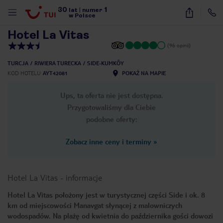
30
1
1
/
15
lat
|
numer
w Polsce
Hotel La Vitas
(96 opinii)
TURCJA
RIWIERA TURECKA
SIDE-KUMKÖY
KOD HOTELU
AYT42081
POKAŻ NA MAPIE
Ups, ta oferta nie jest dostępna.
Przygotowaliśmy dla Ciebie
podobne oferty:
Zobacz inne ceny i terminy
»
Hotel La Vitas
-
informacje
Hotel La Vitas położony jest w turystycznej części Side i ok. 8
km od miejscowości Manavgat słynącej z malowniczych
nute
wodospadów. Na plażę od kwietnia do października gości dowozi