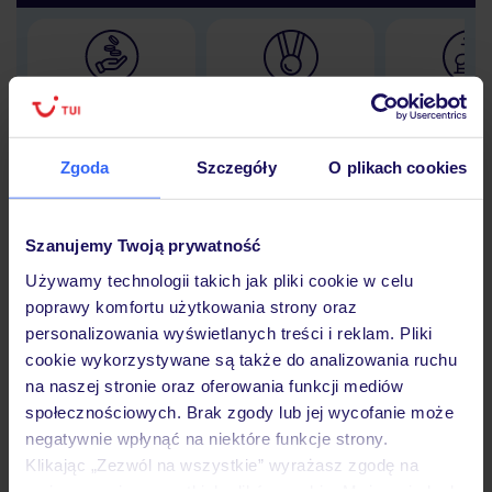
Lider niskich cen
Największe biuro
30 lat w P
podróży w Polsce
Zgoda
Szczegóły
O plikach cookies
Szanujemy Twoją prywatność
Hotel
Używamy technologii takich jak pliki cookie w celu
poprawy komfortu użytkowania strony oraz
personalizowania wyświetlanych treści i reklam. Pliki
Opinie
cookie wykorzystywane są także do analizowania ruchu
na naszej stronie oraz oferowania funkcji mediów
społecznościowych. Brak zgody lub jej wycofanie może
Pokoje
negatywnie wpłynąć na niektóre funkcje strony.
Klikając „Zezwól na wszystkie” wyrażasz zgodę na
umieszczenie wszystkich plików cookie. Możesz jednak