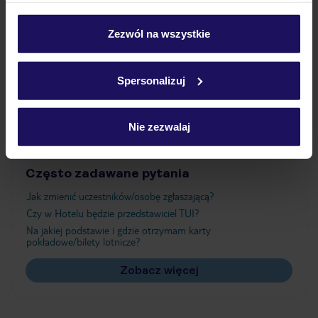
Wyżywienie
personalizować swój wybór wchodząc w zakładkę
„Szczegóły”
Zezwól na wszystkie
Szczegółowe informacje o plikach cookie znajdziesz
Atrakcje
w
polityce plików cookies
oraz
polityce prywatności
.
Spersonalizuj
Ważne informacje
Nie zezwalaj
Często zadawane pytania
Jak zmienić uczestników/osobę zgłaszającą?
Czy w Hotelu będzie przedstawiciel TUI?
Na jakiej podstawie i gdzie otrzymam karty
pokładowe/bilety lotnicze?
Zobacz więcej