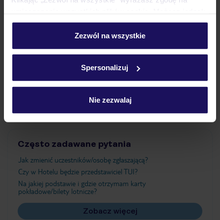
umieszczenie wszystkich plików cookie. Możesz jednak
personalizować swój wybór wchodząc w zakładkę
Wyżywienie
„Szczegóły”
Zezwól na wszystkie
Szczegółowe informacje o plikach cookie znajdziesz
w
polityce plików cookies
oraz
polityce prywatności
.
Atrakcje
Spersonalizuj
Ważne informacje
Nie zezwalaj
Często zadawane pytania
Jak zmienić uczestników/osobę zgłaszającą?
Czy w Hotelu będzie przedstawiciel TUI?
Na jakiej podstawie i gdzie otrzymam karty
pokładowe/bilety lotnicze?
Zobacz więcej