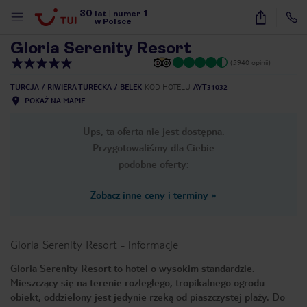
30
1
1
/
66
lat
|
numer
w Polsce
Gloria Serenity Resort
(5940 opinii)
TURCJA
RIWIERA TURECKA
BELEK
KOD HOTELU
AYT31032
POKAŻ NA MAPIE
Ups, ta oferta nie jest dostępna.
Przygotowaliśmy dla Ciebie
podobne oferty:
Zobacz inne ceny i terminy
»
Gloria Serenity Resort
-
informacje
Gloria Serenity Resort to hotel o wysokim standardzie.
Mieszczący się na terenie rozległego, tropikalnego ogrodu
nute
obiekt, oddzielony jest jedynie rzeką od piaszczystej plaży. Do