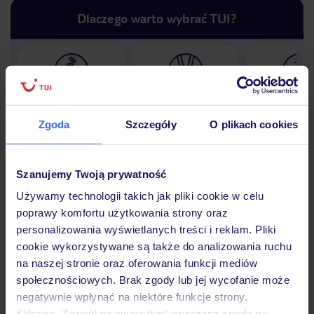
Dlaczego warto wybrać TUI?
Lider niskich cen
Największe biuro
30 lat w P
podróży w Polsce
Zgoda
Szczegóły
O plikach cookies
Szanujemy Twoją prywatność
Hotel
Używamy technologii takich jak pliki cookie w celu
poprawy komfortu użytkowania strony oraz
personalizowania wyświetlanych treści i reklam. Pliki
cookie wykorzystywane są także do analizowania ruchu
Opinie
na naszej stronie oraz oferowania funkcji mediów
społecznościowych. Brak zgody lub jej wycofanie może
negatywnie wpłynąć na niektóre funkcje strony.
Pokoje
Klikając „Zezwól na wszystkie” wyrażasz zgodę na