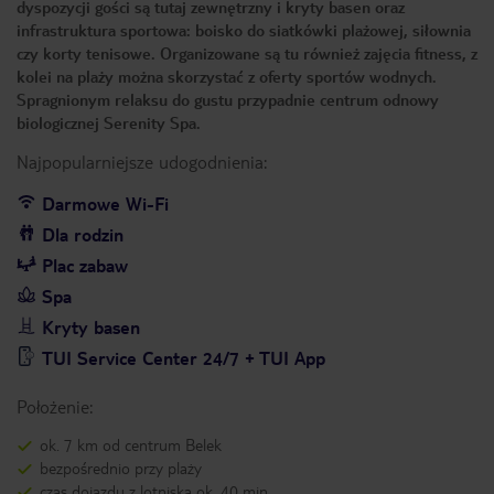
dyspozycji gości są tutaj zewnętrzny i kryty basen oraz
infrastruktura sportowa: boisko do siatkówki plażowej, siłownia
czy korty tenisowe. Organizowane są tu również zajęcia fitness, z
kolei na plaży można skorzystać z oferty sportów wodnych.
Spragnionym relaksu do gustu przypadnie centrum odnowy
biologicznej Serenity Spa.
Najpopularniejsze udogodnienia:
Darmowe Wi-Fi
Dla rodzin
Plac zabaw
Spa
Kryty basen
TUI Service Center 24/7 + TUI App
Położenie:
ok. 7 km od centrum Belek
bezpośrednio przy plaży
czas dojazdu z lotniska ok. 40 min