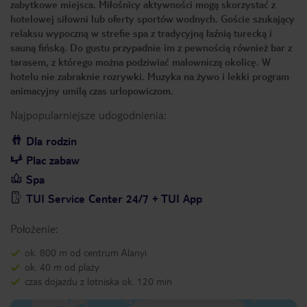
zabytkowe miejsca. Miłośnicy aktywności mogą skorzystać z
hotelowej siłowni lub oferty sportów wodnych. Goście szukający
relaksu wypoczną w strefie spa z tradycyjną łaźnią turecką i
sauną fińską. Do gustu przypadnie im z pewnością również bar z
tarasem, z którego można podziwiać malowniczą okolicę. W
hotelu nie zabraknie rozrywki. Muzyka na żywo i lekki program
animacyjny umilą czas urlopowiczom.
Najpopularniejsze udogodnienia:
Dla rodzin
Plac zabaw
Spa
TUI Service Center 24/7 + TUI App
Położenie:
ok. 800 m od centrum Alanyi
ok. 40 m od plaży
czas dojazdu z lotniska ok. 120 min