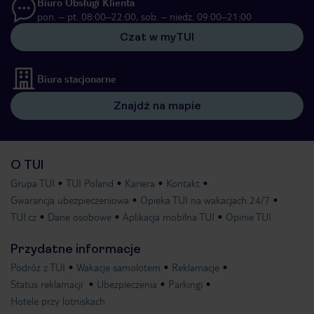
Biuro Obsługi Klienta
pon. – pt. 08:00–22:00, sob. – niedz. 09:00–21:00
Czat w myTUI
Biura stacjonarne
Znajdź na mapie
O TUI
Grupa TUI
TUI Poland
Kariera
Kontakt
Gwarancja ubezpieczeniowa
Opieka TUI na wakacjach 24/7
TUI.cz
Dane osobowe
Aplikacja mobilna TUI
Opinie TUI
Przydatne informacje
Podróż z TUI
Wakacje samolotem
Reklamacje
Status reklamacji
Ubezpieczenia
Parkingi
Hotele przy lotniskach