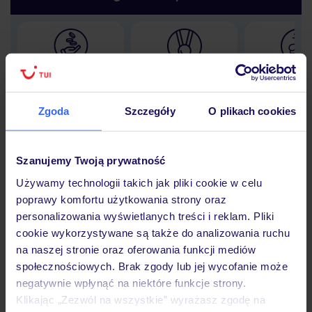
Lider niskich cen
Największe biuro
30 lat w P
podróży w Polsce
Zgoda
Szczegóły
O plikach cookies
Szanujemy Twoją prywatność
Hotel
Używamy technologii takich jak pliki cookie w celu
poprawy komfortu użytkowania strony oraz
personalizowania wyświetlanych treści i reklam. Pliki
Opinie
cookie wykorzystywane są także do analizowania ruchu
na naszej stronie oraz oferowania funkcji mediów
społecznościowych. Brak zgody lub jej wycofanie może
Pokoje
negatywnie wpłynąć na niektóre funkcje strony.
Klikając „Zezwól na wszystkie” wyrażasz zgodę na