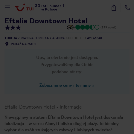
30
1
1
/
16
lat
|
numer
w Polsce
Eftalia Downtown Hotel
(899 opinii)
TURCJA
RIWIERA TURECKA
ALANYA
KOD HOTELU
AYT61048
POKAŻ NA MAPIE
Ups, ta oferta nie jest dostępna.
Przygotowaliśmy dla Ciebie
podobne oferty:
Zobacz inne ceny i terminy
»
Eftalia Downtown Hotel
-
informacje
Niewątpliwym atutem Eftalia Downtown Hotel jest doskonała
lokalizacja – w sercu Alanyi i blisko długiej plaży. To idealny
nute
wybór dla osób szukających zabawy i lubiących zwiedzać