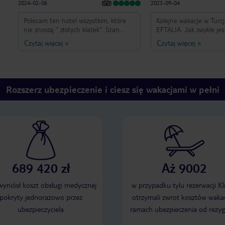
2024-02-06
2023-09-04
Polecam ten hotel wszystkim, które
Kolejne wakacje w Turcj
nie znoszą " złotych klatek". Stan
EFTALIA. Jak zwykle je
hotelu, obsługa, wyżywienie, atrakcje
zadowoleni. To dobry ho
Czytaj więcej
»
Czytaj więcej
»
zgodne z ilością gwiazdek. Osoby,
dla "parasolek w drinku
którym wszystko przeszkadza i tak
centrum, port, sklepy, 
zostawią negatywną opinię. Ale to są
Plaża przez ulicę. Poko
ci, którzy w domu mają byle jakość i
każdego dnia. Jedzeni
do tego porównują ekonomiczny
regionalne,w wystarczają
Rozszerz ubezpieczenie i ciesz się wakacjami w pełni
hotel. Polecam
689 420 zł
Aż 9002
 wyniósł koszt obsługi medycznej
w przypadku tylu rezerwacji Kl
pokryty jednorazowo przez
otrzymali zwrot kosztów wakac
ubezpieczyciela
ramach ubezpieczenia od rezyg