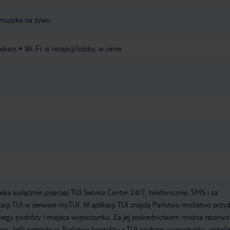
muzyka na żywo
lekarz
Wi-Fi: w recepcji/lobby, w cenie
a wyłącznie poprzez TUI Service Center 24/7: telefonicznie, SMS i za
acji TUI w serwisie myTUI. W aplikacji TUI znajdą Państwo mnóstwo przy
biegu podróży i miejsca wypoczynku. Za jej pośrednictwem można rezerw
wne. Jeśli potrzebują Państwo kontaktu z TUI podczas wypoczynku, jeste