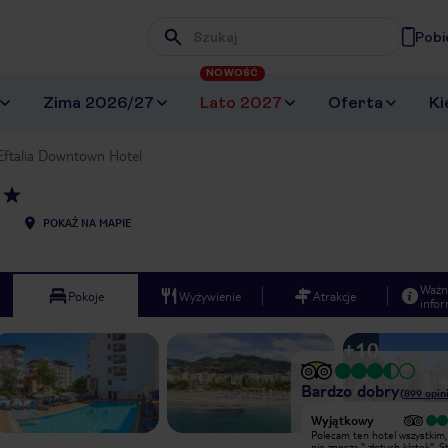
Pobi
Wpisz frazę, której szukasz
NOWOŚĆ
Zima 2026/27
Lato 2027
Oferta
Ki
Eftalia Downtown Hotel
POKAŻ NA MAPIE
Ważn
Pokoje
Wyżywienie
Atrakcje
infor
+
10
Bardzo dobry
(
899
opini
Wyjątkowy
Wyjątkowy
Polecam pobyt. Pokoje codziennie
Polecam ten hotel wszystkim,
sprzątane, jedzonko urozmaicone,
nie znoszą " złotych klatek". S