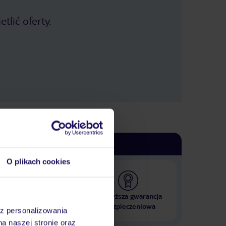
tlić oferty.
O plikach cookies
 000 hoteli w ponad 50
Najwyższa gwarancja
krajach
ubezpieczeniowa
az personalizowania
na naszej stronie oraz