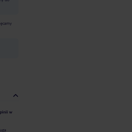
chęcamy
pinii w
uga