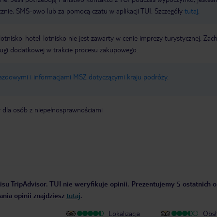
icznie, SMS-owo lub za pomocą czatu w aplikacji TUI. Szczegóły
tutaj
.
e lotnisko-hotel-lotnisko nie jest zawarty w cenie imprezy turystycznej. Za
ługi dodatkowej w trakcie procesu zakupowego.
jazdowymi i informacjami MSZ dotyczącymi kraju podróży
.
y dla osób z niepełnosprawnościami
su TripAdvisor. TUI nie weryfikuje opinii. Prezentujemy 5 ostatnich o
nia opinii znajdziesz
tutaj
.
Lokalizacja
Obsł