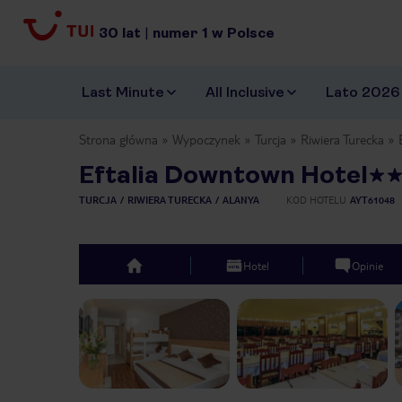
30
lat
|
numer
1
w Polsce
Last Minute
All Inclusive
Lato 2026
Strona główna
Wypoczynek
Turcja
Riwiera Turecka
Eftalia Downtown Hotel
TURCJA
RIWIERA TURECKA
ALANYA
KOD HOTELU
AYT61048
Hotel
Opinie
top
Previous slide