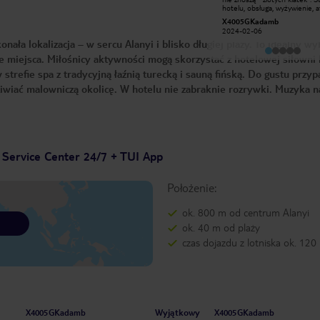
bardzo dobre. Basen przy hotelu,
hotelu, obsługa, wyżywienie, a
blisko do plaży. Leżaki i parasole przy
zgodne z ilością gwiazdek. Oso
543sebastiang
X4005GKadamb
morzu 4 euro,bilet kupimy w recepcji
którym wszystko przeszkadza 
2023-07-20
2024-02-06
hotelu. Byłem pierwszy raz w Turcji,
zostawią negatywną opinię. Al
ła lokalizacja – w sercu Alanyi i blisko długiej plaży. To idealny wy
pełne zadowolenie z pobytu w tym
ci, którzy w domu mają byle ja
hotelu.
do tego porównują ekonomic
 miejsca. Miłośnicy aktywności mogą skorzystać z hotelowej siłowni 
hotel. Polecam
refie spa z tradycyjną łaźnią turecką i sauną fińską. Do gustu przyp
iwiać malowniczą okolicę. W hotelu nie zabraknie rozrywki. Muzyka n
 Service Center 24/7 + TUI App
Położenie:
ok. 800 m od centrum Alanyi
ok. 40 m od plaży
czas dojazdu z lotniska ok. 120
Wyjątkowy
X4005GKadamb
X4005GKadamb