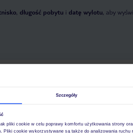
tnisko
,
długość pobytu
i
datę wylotu
, aby wyświe
etnia 2026
do
31 października 2026
Dlaczego warto wybrać TUI?
Szczegóły
ść
óży
Tylko u nas opieka na
10
30 lat w Polsce
wakacjach 24/7
jak pliki cookie w celu poprawy komfortu użytkowania strony or
m. Pliki cookie wykorzystywane są także do analizowania ruchu 