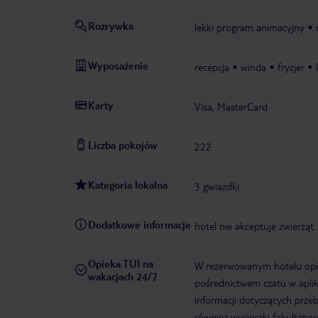
Rozrywka
lekki program animacyjny
Wyposażenie
recepcja
winda
fryzjer
Karty
Visa, MasterCard
Liczba pokojów
222
Kategoria lokalna
3 gwiazdki
Dodatkowe informacje
hotel nie akceptuje zwierząt
Opieka TUI na
W rezerwowanym hotelu opiek
wakacjach 24/7
pośrednictwem czatu w aplik
informacji dotyczących prze
również wycieczki fakultaty