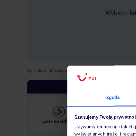
Wybierz
lo
Opis oferty obowiązuje dla wyjazdów w terminie
od
25 kwi
Zgoda
Szanujemy Twoją prywatno
Największe biuro podr
Lider niskich cen
w Polsce
Używamy technologii takich 
wyświetlanych treści i rekla