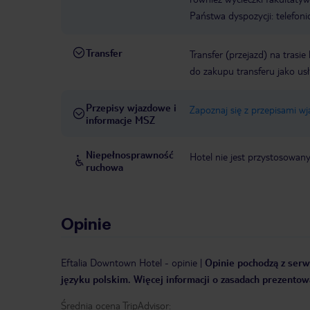
Państwa dyspozycji: telefon
Transfer
Transfer (przejazd) na trasi
do zakupu transferu jako us
Przepisy wjazdowe i
Zapoznaj się z przepisami w
informacje MSZ
Niepełnosprawność
Hotel nie jest przystosowan
ruchowa
Opinie
Eftalia Downtown Hotel
-
opinie
|
Opinie pochodzą z serwi
języku polskim. Więcej informacji o zasadach prezentowa
Średnia ocena TripAdvisor: