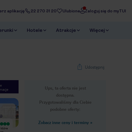
erz aplikację
22 270 31 20
Ulubione
Zaloguj się do myTUI
erunki
Hotele
Atrakcje
Więcej
Udostępnij
e
Ups, ta oferta nie jest
macje
1
/
16
dostępna.
Next slide
Przygotowaliśmy dla Ciebie
podobne oferty:
i
)
Zobacz inne ceny i terminy
»
Wyjątkowy
Dramat. Stare, małe, brzydkie i
 które
Kolejne wakacje w Turcji i pobyt w
śmierdzące grzybem z klimy pokoje.
tan
EFTALIA. Jak zwykle jesteśmy