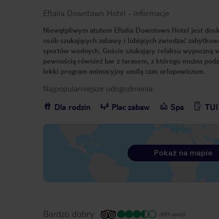
Eftalia Downtown Hotel
-
informacje
Niewątpliwym atutem Eftalia Downtown Hotel jest doskona
osób szukających zabawy i lubiących zwiedzać zabytkowe
sportów wodnych. Goście szukający relaksu wypoczną w st
pewnością również bar z tarasem, z którego można podz
lekki program animacyjny umilą czas urlopowiczom.
Najpopularniejsze udogodnienia:
Dla rodzin
Plac zabaw
Spa
TUI
Pokaż na mapie
Bardzo dobry
(899 opinii)