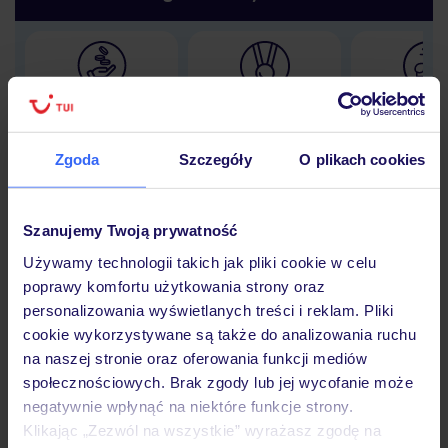
Lider niskich cen
Największe biuro
30 lat w P
podróży w Polsce
Zgoda
Szczegóły
O plikach cookies
Szanujemy Twoją prywatność
Hotel
Używamy technologii takich jak pliki cookie w celu
poprawy komfortu użytkowania strony oraz
personalizowania wyświetlanych treści i reklam. Pliki
Opinie
cookie wykorzystywane są także do analizowania ruchu
na naszej stronie oraz oferowania funkcji mediów
społecznościowych. Brak zgody lub jej wycofanie może
Pokoje
negatywnie wpłynąć na niektóre funkcje strony.
Klikając „Zezwól na wszystkie” wyrażasz zgodę na