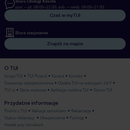
Biuro Obsługi Klienta
pon. – pt. 08:00–22:00, sob. – niedz. 09:00–21:00
Czat w myTUI
Biura stacjonarne
Znajdź na mapie
O TUI
Grupa TUI
TUI Poland
Kariera
Kontakt
Gwarancja ubezpieczeniowa
Opieka TUI na wakacjach 24/7
TUI.cz
Dane osobowe
Aplikacja mobilna TUI
Opinie TUI
Przydatne informacje
Podróż z TUI
Wakacje samolotem
Reklamacje
Status reklamacji
Ubezpieczenia
Parkingi
Hotele przy lotniskach