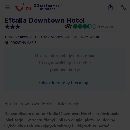
30
1
1
/
16
lat
|
numer
w Polsce
Eftalia Downtown Hotel
(899 opinii)
TURCJA
RIWIERA TURECKA
ALANYA
KOD HOTELU
AYT61048
POKAŻ NA MAPIE
Ups, ta oferta nie jest dostępna.
Przygotowaliśmy dla Ciebie
podobne oferty:
Zobacz inne ceny i terminy
»
Eftalia Downtown Hotel
-
informacje
Niewątpliwym atutem Eftalia Downtown Hotel jest doskonała
lokalizacja – w sercu Alanyi i blisko długiej plaży. To idealny
nute
wybór dla osób szukających zabawy i lubiących zwiedzać