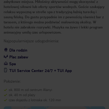
zabytkowe miejsca. Miłośnicy aktywności mogą skorzystać z
hotelowej siłowni lub oferty sportów wodnych. Goście szukający
relaksu wypoczną w strefie spa z tradycyjną łaźnią turecką i
sauną fińską. Do gustu przypadnie im z pewnością również bar z
tarasem, z którego można podziwiać malowniczą okolicę. W
hotelu nie zabraknie rozrywki. Muzyka na żywo i lekki program
animacyjny umilą czas urlopowiczom.
Najpopularniejsze udogodnienia:
Dla rodzin
Plac zabaw
Spa
TUI Service Center 24/7 + TUI App
Położenie:
ok. 800 m od centrum Alanyi
ok. 40 m od plaży
czas dojazdu z lotniska ok. 120 min