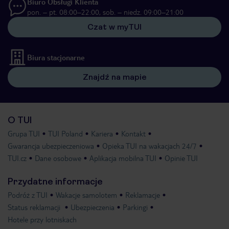
Biuro Obsługi Klienta
pon. – pt. 08:00–22:00, sob. – niedz. 09:00–21:00
Czat w myTUI
Biura stacjonarne
Znajdź na mapie
O TUI
Grupa TUI
TUI Poland
Kariera
Kontakt
Gwarancja ubezpieczeniowa
Opieka TUI na wakacjach 24/7
TUI.cz
Dane osobowe
Aplikacja mobilna TUI
Opinie TUI
Przydatne informacje
Podróż z TUI
Wakacje samolotem
Reklamacje
Status reklamacji
Ubezpieczenia
Parkingi
Hotele przy lotniskach