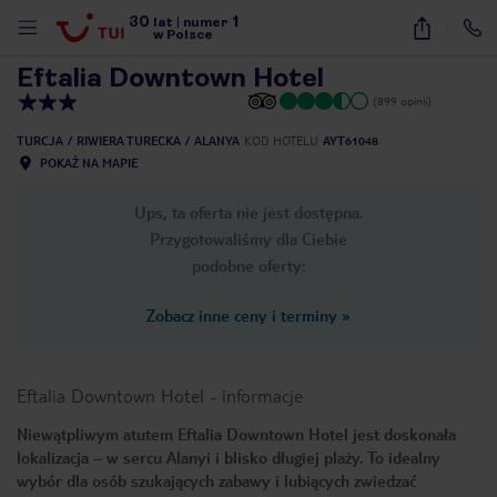
30
1
1
/
16
lat
|
numer
w Polsce
Eftalia Downtown Hotel
(899 opinii)
TURCJA
RIWIERA TURECKA
ALANYA
KOD HOTELU
AYT61048
POKAŻ NA MAPIE
Ups, ta oferta nie jest dostępna.
Przygotowaliśmy dla Ciebie
podobne oferty:
Zobacz inne ceny i terminy
»
Eftalia Downtown Hotel
-
informacje
Niewątpliwym atutem Eftalia Downtown Hotel jest doskonała
lokalizacja – w sercu Alanyi i blisko długiej plaży. To idealny
nute
wybór dla osób szukających zabawy i lubiących zwiedzać