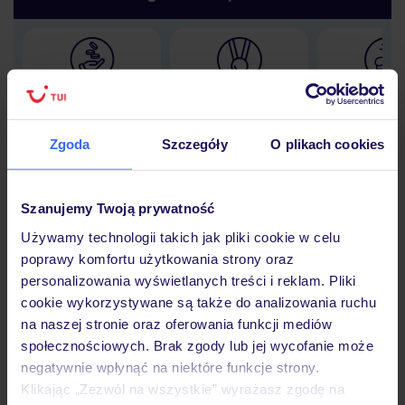
Lider niskich cen
Największe biuro
30 lat w P
podróży w Polsce
Zgoda
Szczegóły
O plikach cookies
Szanujemy Twoją prywatność
Hotel
Używamy technologii takich jak pliki cookie w celu
poprawy komfortu użytkowania strony oraz
personalizowania wyświetlanych treści i reklam. Pliki
Opinie
cookie wykorzystywane są także do analizowania ruchu
na naszej stronie oraz oferowania funkcji mediów
społecznościowych. Brak zgody lub jej wycofanie może
Pokoje
negatywnie wpłynąć na niektóre funkcje strony.
Klikając „Zezwól na wszystkie” wyrażasz zgodę na