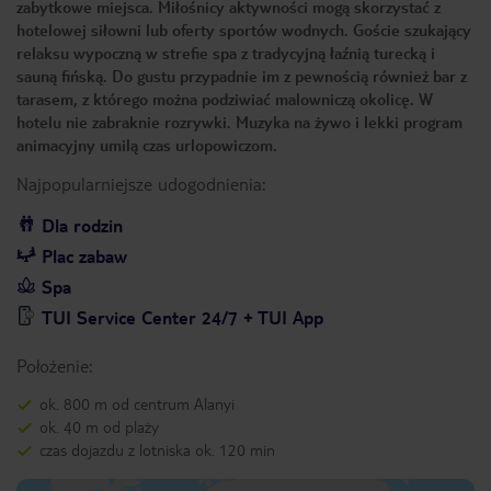
zabytkowe miejsca. Miłośnicy aktywności mogą skorzystać z
hotelowej siłowni lub oferty sportów wodnych. Goście szukający
relaksu wypoczną w strefie spa z tradycyjną łaźnią turecką i
sauną fińską. Do gustu przypadnie im z pewnością również bar z
tarasem, z którego można podziwiać malowniczą okolicę. W
hotelu nie zabraknie rozrywki. Muzyka na żywo i lekki program
animacyjny umilą czas urlopowiczom.
Najpopularniejsze udogodnienia:
Dla rodzin
Plac zabaw
Spa
TUI Service Center 24/7 + TUI App
Położenie:
ok. 800 m od centrum Alanyi
ok. 40 m od plaży
czas dojazdu z lotniska ok. 120 min