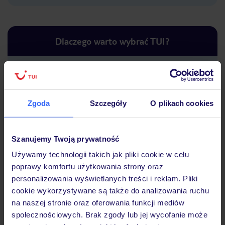
Dlaczego warto wybrać TUI?
Lider niskich cen
Największe biuro
30 lat w P
Zgoda
Szczegóły
O plikach cookies
podróży w Polsce
Szanujemy Twoją prywatność
Używamy technologii takich jak pliki cookie w celu
poprawy komfortu użytkowania strony oraz
Hotel
personalizowania wyświetlanych treści i reklam. Pliki
cookie wykorzystywane są także do analizowania ruchu
na naszej stronie oraz oferowania funkcji mediów
Opinie
społecznościowych. Brak zgody lub jej wycofanie może