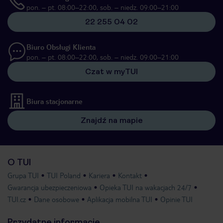
pon. – pt. 08:00–22:00, sob. – niedz. 09:00–21:00
22 255 04 02
Biuro Obsługi Klienta
pon. – pt. 08:00–22:00, sob. – niedz. 09:00–21:00
Czat w myTUI
Biura stacjonarne
Znajdź na mapie
O TUI
Grupa TUI
TUI Poland
Kariera
Kontakt
Gwarancja ubezpieczeniowa
Opieka TUI na wakacjach 24/7
TUI.cz
Dane osobowe
Aplikacja mobilna TUI
Opinie TUI
Przydatne informacje