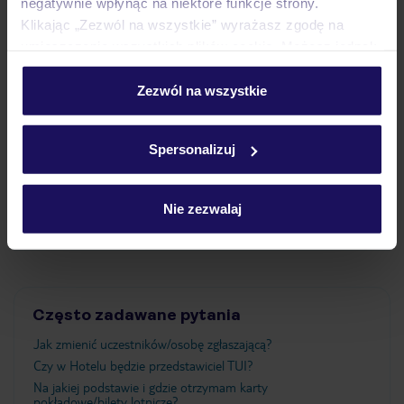
negatywnie wpłynąć na niektóre funkcje strony.
Klikając „Zezwól na wszystkie” wyrażasz zgodę na
Pokoje
umieszczenie wszystkich plików cookie. Możesz jednak
personalizować swój wybór wchodząc w zakładkę
„Szczegóły”
Zezwól na wszystkie
Wyżywienie
Szczegółowe informacje o plikach cookie znajdziesz
w
polityce plików cookies
oraz
polityce prywatności
.
Spersonalizuj
Atrakcje
Nie zezwalaj
Ważne informacje
Często zadawane pytania
Jak zmienić uczestników/osobę zgłaszającą?
Czy w Hotelu będzie przedstawiciel TUI?
Na jakiej podstawie i gdzie otrzymam karty
pokładowe/bilety lotnicze?