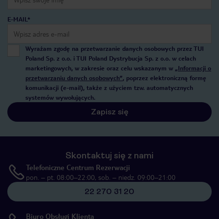
E-MAIL*
Wyrażam zgodę na przetwarzanie danych osobowych przez TUI
Poland Sp. z o.o. i TUI Poland Dystrybucja Sp. z o.o. w celach
marketingowych, w zakresie oraz celu wskazanym w
„Informacji o
przetwarzaniu danych osobowych”
, poprzez elektroniczną formę
komunikacji (e-mail), także z użyciem tzw. automatycznych
systemów wywołujących.
Zapisz się
Skontaktuj się z nami
Telefoniczne Centrum Rezerwacji
pon. – pt. 08:00–22:00, sob. – niedz. 09:00–21:00
22 270 31 20
Biuro Obsługi Klienta