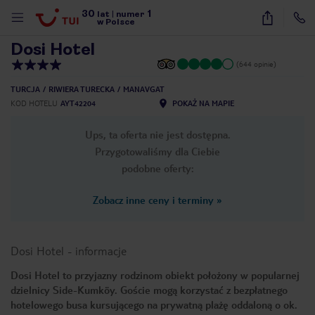
30
1
1
/
10
lat
|
numer
w Polsce
Dosi Hotel
(644 opinie)
TURCJA
RIWIERA TURECKA
MANAVGAT
KOD HOTELU
AYT42204
POKAŻ NA MAPIE
Ups, ta oferta nie jest dostępna.
Przygotowaliśmy dla Ciebie
podobne oferty:
Zobacz inne ceny i terminy
»
Dosi Hotel
-
informacje
Dosi Hotel to przyjazny rodzinom obiekt położony w popularnej
dzielnicy Side-Kumköy. Goście mogą korzystać z bezpłatnego
nute
hotelowego busa kursującego na prywatną plażę oddaloną o ok.