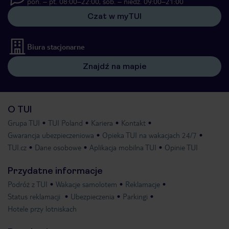
pon. – pt. 08:00–22:00, sob. – niedz. 09:00–21:00
Czat w myTUI
Biura stacjonarne
Znajdź na mapie
O TUI
Grupa TUI
TUI Poland
Kariera
Kontakt
Gwarancja ubezpieczeniowa
Opieka TUI na wakacjach 24/7
TUI.cz
Dane osobowe
Aplikacja mobilna TUI
Opinie TUI
Przydatne informacje
Podróż z TUI
Wakacje samolotem
Reklamacje
Status reklamacji
Ubezpieczenia
Parkingi
Hotele przy lotniskach