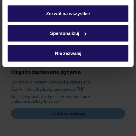
Wyżywienie
personalizować swój wybór wchodząc w zakładkę
„Szczegóły”
Zezwól na wszystkie
Szczegółowe informacje o plikach cookie znajdziesz
Atrakcje
w
polityce plików cookies
oraz
polityce prywatności
.
Spersonalizuj
Ważne informacje
Nie zezwalaj
Często zadawane pytania
Jak zmienić uczestników/osobę zgłaszającą?
Czy w Hotelu będzie przedstawiciel TUI?
Na jakiej podstawie i gdzie otrzymam karty
pokładowe/bilety lotnicze?
Zobacz więcej