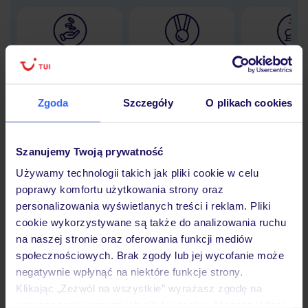
Lider niskich cen
Największe biuro
30 lat w P
podróży w Polsce
Zgoda
Szczegóły
O plikach cookies
Szanujemy Twoją prywatność
Hotel
Używamy technologii takich jak pliki cookie w celu
poprawy komfortu użytkowania strony oraz
Opinie
personalizowania wyświetlanych treści i reklam. Pliki
cookie wykorzystywane są także do analizowania ruchu
na naszej stronie oraz oferowania funkcji mediów
Pokoje
społecznościowych. Brak zgody lub jej wycofanie może
negatywnie wpłynąć na niektóre funkcje strony.
Klikając „Zezwól na wszystkie” wyrażasz zgodę na
umieszczenie wszystkich plików cookie. Możesz jednak