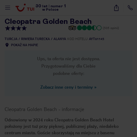
30
1
1
/
39
lat
|
numer
w Polsce
Cleopatra Golden Beach
(505 opinii)
TURCJA
RIWIERA TURECKA
ALANYA
KOD HOTELU
AYT61145
POKAŻ NA MAPIE
Ups, ta oferta nie jest dostępna.
Przygotowaliśmy dla Ciebie
podobne oferty:
Zobacz inne ceny i terminy
»
Cleopatra Golden Beach
-
informacje
Odnowiony w 2024 roku Cleopatra Golden Beach Hotel
położony jest tuż przy pięknej, publicznej plaży, niedaleko
nute
centrum miasta. Goście skorzystają na miejscu z basenu