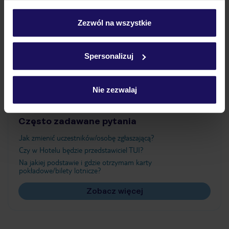
Wyżywienie
personalizować swój wybór wchodząc w zakładkę
„Szczegóły”
Zezwól na wszystkie
Szczegółowe informacje o plikach cookie znajdziesz
Atrakcje
w
polityce plików cookies
oraz
polityce prywatności
.
Spersonalizuj
Ważne informacje
Nie zezwalaj
Często zadawane pytania
Jak zmienić uczestników/osobę zgłaszającą?
Czy w Hotelu będzie przedstawiciel TUI?
Na jakiej podstawie i gdzie otrzymam karty
pokładowe/bilety lotnicze?
Zobacz więcej