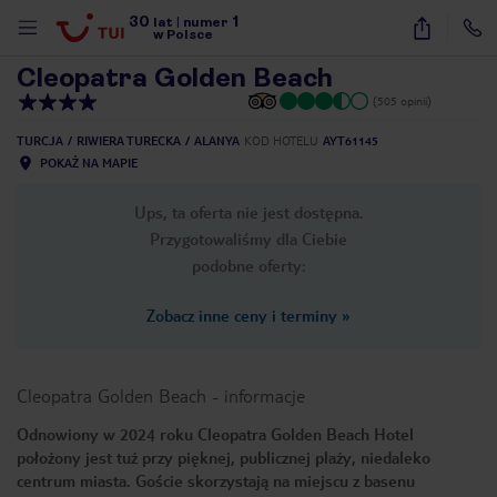
30
1
1
/
39
lat
|
numer
w Polsce
Cleopatra Golden Beach
(505 opinii)
TURCJA
RIWIERA TURECKA
ALANYA
KOD HOTELU
AYT61145
POKAŻ NA MAPIE
Ups, ta oferta nie jest dostępna.
Przygotowaliśmy dla Ciebie
podobne oferty:
Zobacz inne ceny i terminy
»
Cleopatra Golden Beach
-
informacje
Odnowiony w 2024 roku Cleopatra Golden Beach Hotel
położony jest tuż przy pięknej, publicznej plaży, niedaleko
nute
centrum miasta. Goście skorzystają na miejscu z basenu