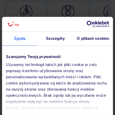
Lider niskich cen
Największe biuro
30 lat w P
podróży w Polsce
Zgoda
Szczegóły
O plikach cookies
Szanujemy Twoją prywatność
Hotel
Używamy technologii takich jak pliki cookie w celu
poprawy komfortu użytkowania strony oraz
Opinie
personalizowania wyświetlanych treści i reklam. Pliki
cookie wykorzystywane są także do analizowania ruchu
na naszej stronie oraz oferowania funkcji mediów
Pokoje
społecznościowych. Brak zgody lub jej wycofanie może
negatywnie wpłynąć na niektóre funkcje strony.
Klikając „Zezwól na wszystkie” wyrażasz zgodę na
umieszczenie wszystkich plików cookie. Możesz jednak