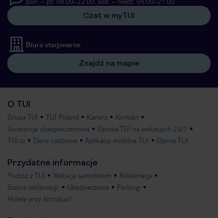
pon. – pt. 08:00–22:00, sob. – niedz. 09:00–21:00
Czat w myTUI
Biura stacjonarne
Znajdź na mapie
O TUI
Grupa TUI
TUI Poland
Kariera
Kontakt
Gwarancja ubezpieczeniowa
Opieka TUI na wakacjach 24/7
TUI.cz
Dane osobowe
Aplikacja mobilna TUI
Opinie TUI
Przydatne informacje
Podróż z TUI
Wakacje samolotem
Reklamacje
Status reklamacji
Ubezpieczenia
Parkingi
Hotele przy lotniskach