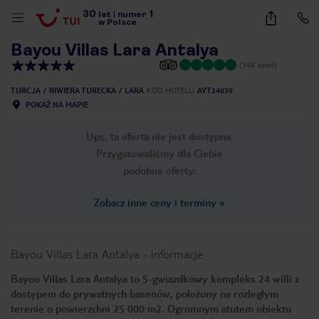
30
1
1
/
38
lat
|
numer
w Polsce
Bayou Villas Lara Antalya
(348 opinii)
TURCJA
RIWIERA TURECKA
LARA
KOD HOTELU
AYT24039
POKAŻ NA MAPIE
Ups, ta oferta nie jest dostępna.
Przygotowaliśmy dla Ciebie
podobne oferty:
Zobacz inne ceny i terminy
»
Bayou Villas Lara Antalya
-
informacje
Bayou Villas Lara Antalya to 5-gwiazdkowy kompleks 24 willi z
dostępem do prywatnych basenów, położony na rozległym
nute
terenie o powierzchni 25 000 m2. Ogromnym atutem obiektu