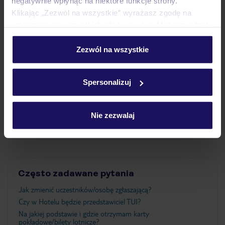
negatywnie wpłynąć na niektóre funkcje strony.
Klikając „Zezwól na wszystkie” wyrażasz zgodę na
Pokoje
umieszczenie wszystkich plików cookie. Możesz jednak
personalizować swój wybór wchodząc w zakładkę
„Szczegóły”
Zezwól na wszystkie
Wyżywienie
Szczegółowe informacje o plikach cookie znajdziesz
w
polityce plików cookies
oraz
polityce prywatności
.
Spersonalizuj
Atrakcje
Nie zezwalaj
Ważne informacje
Często zadawane pytania
Jak zmienić uczestników/osobę zgłaszającą?
Czy w Hotelu będzie przedstawiciel TUI?
Na jakiej podstawie i gdzie otrzymam karty
pokładowe/bilety lotnicze?