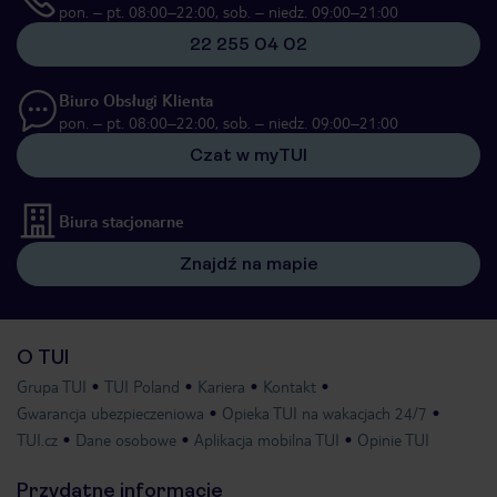
pon. – pt. 08:00–22:00, sob. – niedz. 09:00–21:00
22 255 04 02
Biuro Obsługi Klienta
pon. – pt. 08:00–22:00, sob. – niedz. 09:00–21:00
Czat w myTUI
Biura stacjonarne
Znajdź na mapie
O TUI
Grupa TUI
TUI Poland
Kariera
Kontakt
Gwarancja ubezpieczeniowa
Opieka TUI na wakacjach 24/7
TUI.cz
Dane osobowe
Aplikacja mobilna TUI
Opinie TUI
Przydatne informacje