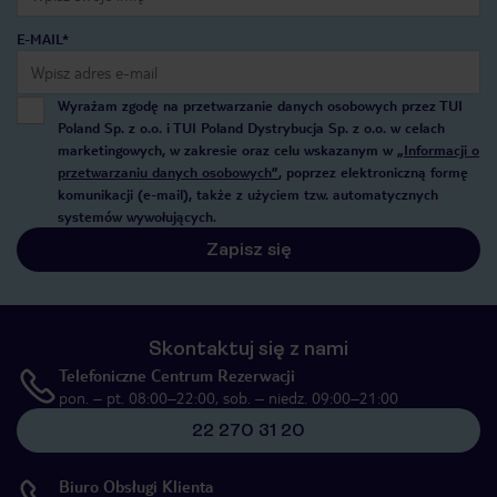
E-MAIL*
Wyrażam zgodę na przetwarzanie danych osobowych przez TUI
Poland Sp. z o.o. i TUI Poland Dystrybucja Sp. z o.o. w celach
marketingowych, w zakresie oraz celu wskazanym w
„Informacji o
przetwarzaniu danych osobowych”
, poprzez elektroniczną formę
komunikacji (e-mail), także z użyciem tzw. automatycznych
systemów wywołujących.
Zapisz się
Skontaktuj się z nami
Telefoniczne Centrum Rezerwacji
pon. – pt. 08:00–22:00, sob. – niedz. 09:00–21:00
22 270 31 20
Biuro Obsługi Klienta