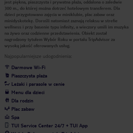
jest piękna, piaszczysta i prywatna plaża, oddalona o zaledwie
300 m., do której można dotrzeć hotelowym transferem. Dla
dzieci przygotowano zajęcia w miniklubie, plac zabaw oraz
minidyskotekę. Dorośli natomiast zaznają relaksu w strefie
wellness i przy basenie typu infinity, a wieczory umili im muzyka
na żywo oraz codzienne przedstawienia. Obiekt został
nagrodzony tytułem Wybór Roku w portalu TripAdvisor za
wysoką jakość oferowanych usług.
Najpopularniejsze udogodnienia:
Darmowe Wi-Fi
Piaszczysta plaża
Leżaki i parasole w cenie
Menu dla dzieci
Dla rodzin
Plac zabaw
Spa
TUI Service Center 24/7 + TUI App