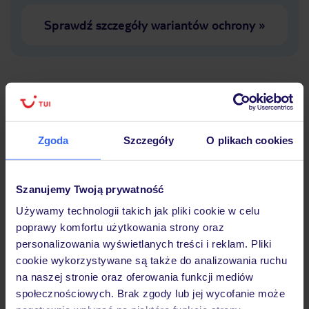
Sprawdź szczegóły wariantów ochrony
»
Dlaczego warto wybrać TUI?
Zgoda
Szczegóły
O plikach cookies
Lider niskich cen
Największe biuro
30 lat w P
Szanujemy Twoją prywatność
podróży w Polsce
Używamy technologii takich jak pliki cookie w celu
poprawy komfortu użytkowania strony oraz
personalizowania wyświetlanych treści i reklam. Pliki
cookie wykorzystywane są także do analizowania ruchu
na naszej stronie oraz oferowania funkcji mediów
Hotel
społecznościowych. Brak zgody lub jej wycofanie może