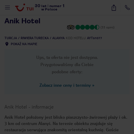
30
1
1
/
36
lat
|
numer
w Polsce
Anik Hotel
(55 opinii)
TURCJA
RIWIERA TURECKA
ALANYA
KOD HOTELU
AYT61077
POKAŻ NA MAPIE
Ups, ta oferta nie jest dostępna.
Przygotowaliśmy dla Ciebie
podobne oferty:
Zobacz inne ceny i terminy
»
Anik Hotel
-
informacje
Anik Hotel położony jest blisko piaszczysto-żwirowej plaży i ok.
3 km od centrum Alanyi. Na terenie obiektu znajduje się
nute
restauracja serwująca znakomitą orientalną kuchnię. Goście