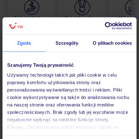
Lider niskich cen
Największe biuro
30 lat w P
podróży w Polsce
Zgoda
Szczegóły
O plikach cookies
Hotel
Szanujemy Twoją prywatność
Używamy technologii takich jak pliki cookie w celu
poprawy komfortu użytkowania strony oraz
Opinie
personalizowania wyświetlanych treści i reklam. Pliki
cookie wykorzystywane są także do analizowania ruchu
na naszej stronie oraz oferowania funkcji mediów
Pokoje
społecznościowych. Brak zgody lub jej wycofanie może
negatywnie wpłynąć na niektóre funkcje strony.
Klikając „Zezwól na wszystkie” wyrażasz zgodę na
Wyżywienie
umieszczenie wszystkich plików cookie. Możesz jednak