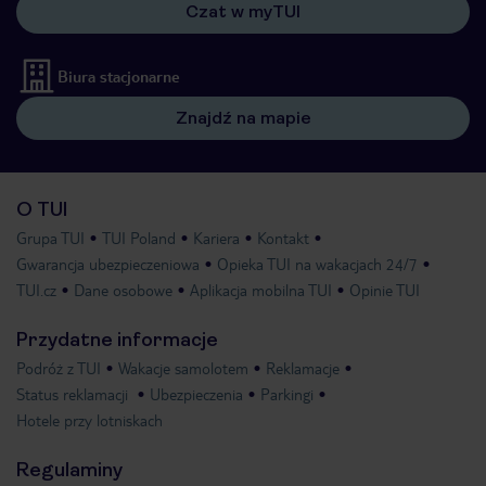
Czat w myTUI
Biura stacjonarne
Znajdź na mapie
O TUI
Grupa TUI
TUI Poland
Kariera
Kontakt
Gwarancja ubezpieczeniowa
Opieka TUI na wakacjach 24/7
TUI.cz
Dane osobowe
Aplikacja mobilna TUI
Opinie TUI
Przydatne informacje
Podróż z TUI
Wakacje samolotem
Reklamacje
Status reklamacji
Ubezpieczenia
Parkingi
Hotele przy lotniskach
Regulaminy