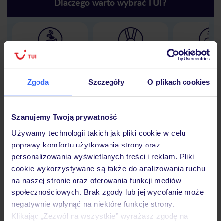
Dlaczego warto wybrać TUI?
Lider niskich cen
Największe biuro
30 lat w P
podróży w Polsce
Zgoda
Szczegóły
O plikach cookies
Szanujemy Twoją prywatność
Hotel
Używamy technologii takich jak pliki cookie w celu
poprawy komfortu użytkowania strony oraz
personalizowania wyświetlanych treści i reklam. Pliki
Opinie
cookie wykorzystywane są także do analizowania ruchu
na naszej stronie oraz oferowania funkcji mediów
społecznościowych. Brak zgody lub jej wycofanie może
Pokoje
negatywnie wpłynąć na niektóre funkcje strony.
Klikając „Zezwól na wszystkie” wyrażasz zgodę na