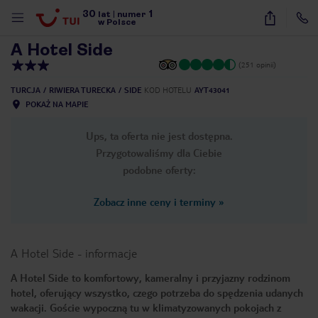
30
1
1
/
25
lat
|
numer
w Polsce
A Hotel Side
(251 opinii)
TURCJA
RIWIERA TURECKA
SIDE
KOD HOTELU
AYT43041
POKAŻ NA MAPIE
Ups, ta oferta nie jest dostępna.
Przygotowaliśmy dla Ciebie
podobne oferty:
Zobacz inne ceny i terminy
»
A Hotel Side
-
informacje
A Hotel Side to komfortowy, kameralny i przyjazny rodzinom
hotel, oferujący wszystko, czego potrzeba do spędzenia udanych
nute
wakacji. Goście wypoczną tu w klimatyzowanych pokojach z