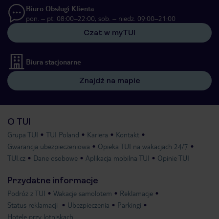
Biuro Obsługi Klienta
pon. – pt. 08:00–22:00, sob. – niedz. 09:00–21:00
Czat w myTUI
Biura stacjonarne
Znajdź na mapie
O TUI
Grupa TUI
TUI Poland
Kariera
Kontakt
Gwarancja ubezpieczeniowa
Opieka TUI na wakacjach 24/7
TUI.cz
Dane osobowe
Aplikacja mobilna TUI
Opinie TUI
Przydatne informacje
Podróż z TUI
Wakacje samolotem
Reklamacje
Status reklamacji
Ubezpieczenia
Parkingi
Hotele przy lotniskach