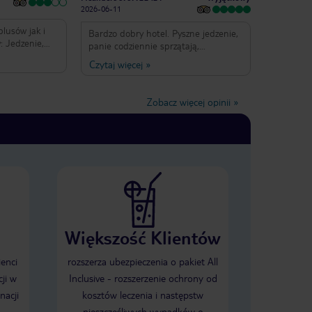
ry w
2026-06-11
enie,
lusów jak i
ebny
Bardzo dobry hotel. Pyszne jedzenie,
cam
: Jedzenie,
panie codziennie sprzątają,
inus za
iebie.
animatorzy robią super robotę!!
Czytaj więcej
»
ocną stroną.
Niektóre opinie są wyciągnięte z
bawią się
palca, albo niektórzy mają za wysokie
 można
wymagania co do tej ceny. Polecamy!!!
Zobacz więcej opinii
»
 polecam
imacje,
na,
Minusy
niki z rana i
. Przynoszą
bo wieczorem.
 córką i za
 tylko 2. Po 3
Większość Klientów
epcji i
o to jakiś
ienci
rozszerza ubezpieczenia o pakiet All
 samo suszarka,
ji w
Inclusive - rozszerzenie ochrony od
i zanim w
nacji
kosztów leczenia i następstw
ólnie
nieszczęśliwych wypadków o