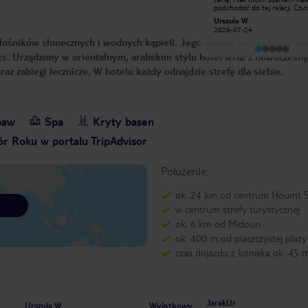
Panią Małgorzata. Z to prawda.
podchodzić do tej relacji. Czyt
Pokoje z czasów PRL i co
opinie bałam się tu przyjechać
Wojciech S
Urszula W
najważniejsze to brudna łazienka
Zupełnie niepotrzebnie. W ho
2025-08-13
zaniedbana. Wanna zamiast być
2026-07-24
jest bardzo ładny, czysty base
zbliżona do koloru białego była
ośników słonecznych i wodnych kąpieli. Jego atutem jest rozległy ba
ma problemu z leżakami. Jed
zbliżona do koloru żółtego z brudu.
bardzo dobre i dużo. Dużo ry
Ręczniki to jak szmaty do podłogi,
elaks. Urządzony w orientalnym, arabskim stylu hotel wraz z nowoczesn
owoców morza, tunezyjskich p
zdarzały się ręczniki przynoszone
Wspaniałe animacje!!! Bywała
az zabiegi lecznicze. W hotelu każdy odnajdzie strefę dla siebie.
nowe po praniu a z smugami,
dziesiątki razy w różnych hote
plamami brązowymi. W łazience
drogich i tanich, ale nigdzie ni
panuje pleśń, ściągając poszewkę
tak fajnych animacji. Brawo dl
/obleczke z poduszki można
animatorów. W tym hotelu ni
zauważyć żółte plamy i pleśń .Piszą
nudy. Plaża taka sobie, jak to 
że jest siłownia a tam tylko
Tunezji. Są leżaki, parasole, wi
baw
Spa
Kryty basen
pomieszczenie z trzema rowerkami.
na plaży. Morze cieplutkie,
Na wszystko co tu pisze posiadam
przyjemne. Nie potwierdziły si
filmiki i zdjęcia. Nie tylko ja niałem
r Roku w portalu TripAdvisor
informacje z opinii o tym że w
problemy z opisanymi przypadkami.
pokojach jest brudno. Nie jes
Tui-a była informowana o syfie jaki
sprzątają codziennie i są przem
tam panuje i reakcja była na
Jedyne do czego można się
Położenie:
poziomie 2 w skali od 0-5. Byliśmy
przyczepić (jak ktoś lubi się c
tam pod koniec lipca i powiem
to starodawny wystrój, stare,
szczerze że za darmo jak bym dostał
niewyremontowane ściany, m
ok. 24 km od centrum Houmt 
wczasy do tego hotelu to bym
itd. Żółte wanny to w rzeczywi
podziękował. Na obecna chwilę
nie brud a zwyczajne zużycie 
w centrum strefy turystycznej
złożyłem reklamację i czekam.
powierzchni. W pokojach klima
ok. 6 km od Midoun
bez zarzutu. Nie ma żadnych
robaków!!! Pytałam innych rod
ok. 400 m od piaszczystej plaży
nikt nie miał robali w pokoju.
minus, który postawię to brak
czas dojazdu z lotniska ok. 45 
w restauracji. Posiłki spożywa
gorącu, to tyle z negatywów. 
cenę dostałam wspaniałą rozr
dobre jedzenie i duży, czysty
oraz staroświecki ale czysty p
Poleciłabym ten hotel wszyst
JarekUr
Wyjątkowy
osobom, które nie chcą przepł
Urszula W