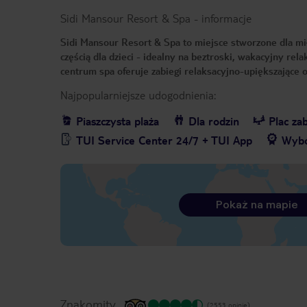
Sidi Mansour Resort & Spa
-
informacje
Sidi Mansour Resort & Spa to miejsce stworzone dla mił
częścią dla dzieci - idealny na beztroski, wakacyjny r
centrum spa oferuje zabiegi relaksacyjno-upiększające or
Najpopularniejsze udogodnienia:
Piaszczysta plaża
Dla rodzin
Plac za
TUI Service Center 24/7 + TUI App
Wybó
Pokaż na mapie
Znakomity
(2553 opinie)