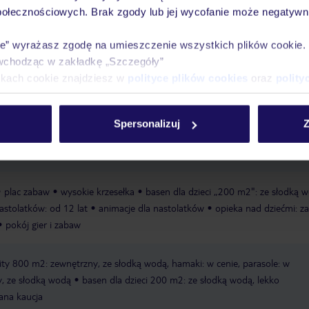
połecznościowych. Brak zgody lub jej wycofanie może negatywni
Ważn
ie” wyrażasz zgodę na umieszczenie wszystkich plików cookie
Pokoje
Wyżywienie
Atrakcje
infor
wchodząc w zakładkę „Szczegóły”
ikach cookie znajdziesz w
polityce plików cookies
oraz
polity
Spersonalizuj
Z
aży, oddzielonej od hotelu nadbrzeżną drogą, hamaki za opłatą
publiczn
ęczniki za kaucją
plac zabaw
wysokie krzesełka
basen dla dzieci „200 m2": ze słodką 
astolatków: od 12 lat
animacje dla nastolatków
opieka nad dziećmi: za
pokój gier i zabaw
ity 800 m2: zewnętrzny, ze słodką wodą, hamaki: w cenie, parasole: w
y, ze słodką wodą
basen dla dzieci 200 m2: ze słodką wodą, lekko
ana kaucja