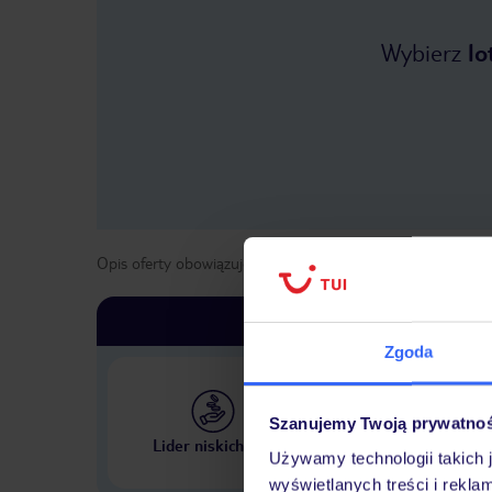
Wybierz
lo
Opis oferty obowiązuje dla wyjazdów w terminie
od
27 kwi
Zgoda
Szanujemy Twoją prywatno
Największe biuro podr
Lider niskich cen
w Polsce
Używamy technologii takich 
wyświetlanych treści i rekla