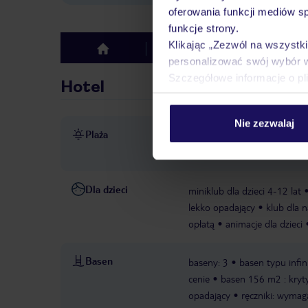
oferowania funkcji mediów s
funkcje strony.
Klikając „Zezwól na wszystk
Hotel
Opinie
top
personalizować swój wybór 
Szczegółowe informacje o pl
Hotel
Nie zezwalaj
Plaża
ok. 400 m od piaszczystej pl
częścią prywatną hotelu)
r
Dla dzieci
miniklub dla dzieci 4-12 lat
lekko opadający
klub dla n
opłatą
animacje dla dzieci
Basen
baseny: 3
basen typu infin
cenie
basen 156 m2 : kryt
opadający
ręczniki: wymag