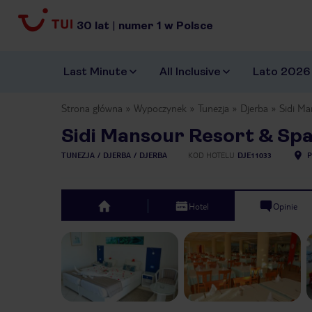
30
lat
|
numer
1
w Polsce
Last Minute
All Inclusive
Lato 2026
Strona główna
Wypoczynek
Tunezja
Djerba
Sidi Ma
Sidi Mansour Resort & Sp
TUNEZJA
DJERBA
DJERBA
KOD HOTELU
DJE11033
P
Hotel
Opinie
top
Previous slide