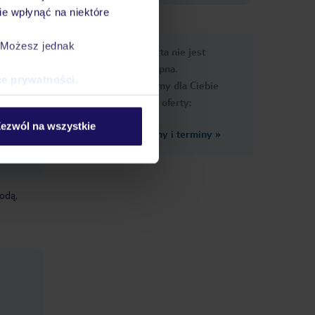
e wpłynąć na niektóre
e
. Możesz jednak
Ups, ta oferta nie jest
macje
dostępna.
ce prywatności
.
Przygotowaliśmy dla Ciebie
podobne oferty:
ezwól na wszystkie
Zobacz inne ceny i terminy
»
a (z
wodą,