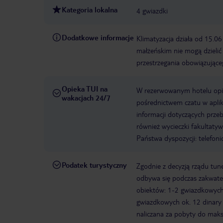
Kategoria lokalna
4 gwiazdki
Dodatkowe informacje
Klimatyzacja działa od 15.0
małżeńskim nie mogą dzielić
przestrzegania obowiązujące
Opieka TUI na
W rezerwowanym hotelu opiek
wakacjach 24/7
pośrednictwem czatu w aplik
informacji dotyczących prze
również wycieczki fakultaty
Państwa dyspozycji: telefon
Podatek turystyczny
Zgodnie z decyzją rządu tune
odbywa się podczas zakwater
obiektów: 1-2 gwiazdkowych o
gwiazdkowych ok. 12 dinary 
naliczana za pobyty do maks