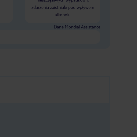
łabo
zdarzenia zaistniałe pod wpływem
obiedzie przez
akowało
alkoholu
, że obsługa
st 15 osób w
Dane Mondial Assistance
y być 5 a
mocy w kuchni,
i przymkniesz
ości to jest