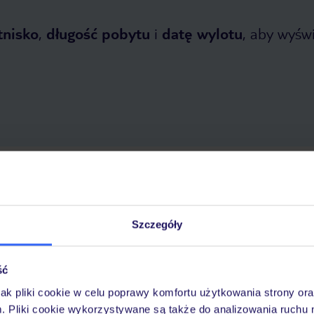
tnisko
,
długość pobytu
i
datę wylotu
, aby wyświe
etnia 2026
do
30 października 2026
Dlaczego warto wybrać TUI?
Szczegóły
ść
óży
Tylko u nas opieka na
10
30 lat w Polsce
wakacjach 24/7
jak pliki cookie w celu poprawy komfortu użytkowania strony or
m. Pliki cookie wykorzystywane są także do analizowania ruchu 