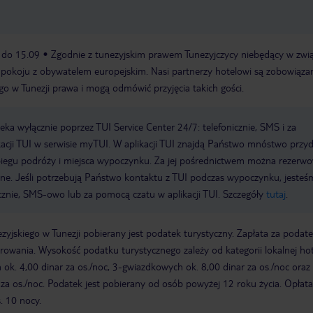
6 do 15.09
Zgodnie z tunezyjskim prawem Tunezyjczycy niebędący w zwi
 pokoju z obywatelem europejskim. Nasi partnerzy hotelowi są zobowiąza
go w Tunezji prawa i mogą odmówić przyjęcia takich gości.
a wyłącznie poprzez TUI Service Center 24/7: telefonicznie, SMS i za
acji TUI w serwisie myTUI. W aplikacji TUI znajdą Państwo mnóstwo przy
biegu podróży i miejsca wypoczynku. Za jej pośrednictwem można rezerw
wne. Jeśli potrzebują Państwo kontaktu z TUI podczas wypoczynku, jeste
icznie, SMS-owo lub za pomocą czatu w aplikacji TUI. Szczegóły
tutaj
.
zyjskiego w Tunezji pobierany jest podatek turystyczny. Zapłata za podat
owania. Wysokość podatku turystycznego zależy od kategorii lokalnej hot
k. 4,00 dinar za os./noc, 3-gwiazdkowych ok. 8,00 dinar za os./noc oraz 
za os./noc. Podatek jest pobierany od osób powyżej 12 roku życia. Opłata
. 10 nocy.