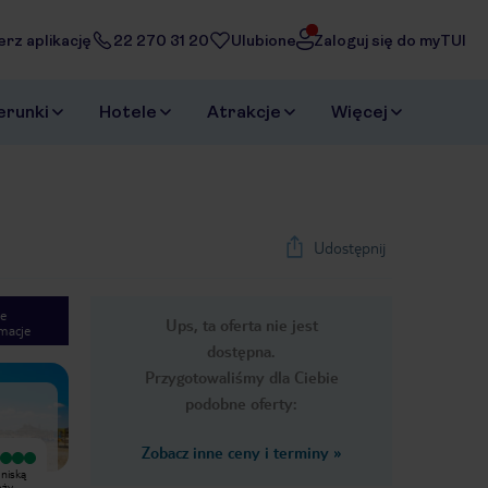
erz aplikację
22 270 31 20
Ulubione
Zaloguj się do myTUI
erunki
Hotele
Atrakcje
Więcej
Udostępnij
e
Ups, ta oferta nie jest
macje
1
/
24
dostępna.
Next slide
Przygotowaliśmy dla Ciebie
podobne oferty:
Zobacz inne ceny i terminy
»
Wyjątkowy
W hotelu mamy sporo plusów jak i
 niską
Bardzo dobry hotel. Pyszne jedzenie,
minusów. Mocne strony: Jedzenie,
eży
panie codziennie sprzątają,