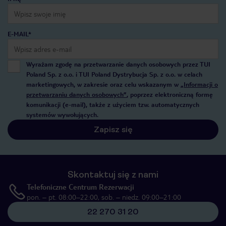
E-MAIL*
Wyrażam zgodę na przetwarzanie danych osobowych przez TUI
Poland Sp. z o.o. i TUI Poland Dystrybucja Sp. z o.o. w celach
marketingowych, w zakresie oraz celu wskazanym w
„Informacji o
przetwarzaniu danych osobowych”
, poprzez elektroniczną formę
komunikacji (e-mail), także z użyciem tzw. automatycznych
systemów wywołujących.
Zapisz się
Skontaktuj się z nami
Telefoniczne Centrum Rezerwacji
pon. – pt. 08:00–22:00, sob. – niedz. 09:00–21:00
22 270 31 20