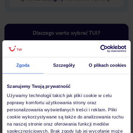
Dlaczego warto wybrać TUI?
Lider niskich cen
Największe biuro
30 lat w P
Zgoda
Szczegóły
O plikach cookies
podróży w Polsce
Szanujemy Twoją prywatność
Używamy technologii takich jak pliki cookie w celu
poprawy komfortu użytkowania strony oraz
Hotel
personalizowania wyświetlanych treści i reklam. Pliki
cookie wykorzystywane są także do analizowania ruchu
na naszej stronie oraz oferowania funkcji mediów
Opinie
społecznościowych. Brak zgody lub jej wycofanie może