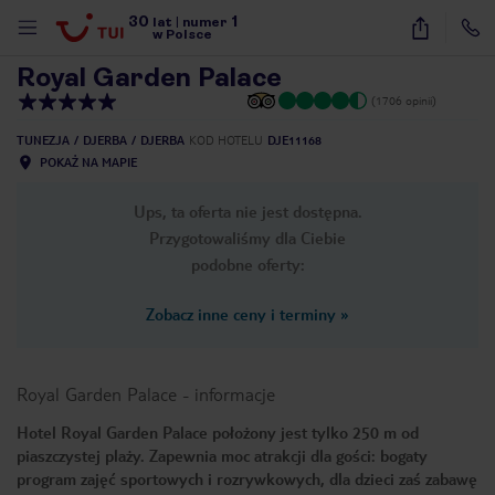
30
1
1
/
60
lat
|
numer
w Polsce
Royal Garden Palace
(1706 opinii)
TUNEZJA
DJERBA
DJERBA
KOD HOTELU
DJE11168
POKAŻ NA MAPIE
Ups, ta oferta nie jest dostępna.
Przygotowaliśmy dla Ciebie
podobne oferty:
Zobacz inne ceny i terminy
»
Royal Garden Palace
-
informacje
Hotel Royal Garden Palace położony jest tylko 250 m od
piaszczystej plaży. Zapewnia moc atrakcji dla gości: bogaty
nute
program zajęć sportowych i rozrywkowych, dla dzieci zaś zabawę