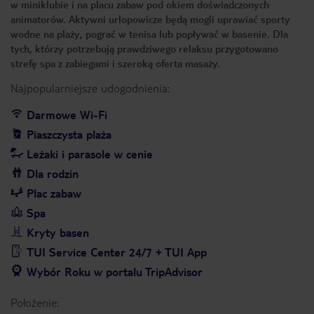
w miniklubie i na placu zabaw pod okiem doświadczonych
animatorów. Aktywni urlopowicze będą mogli uprawiać sporty
wodne na plaży, pograć w tenisa lub popływać w basenie. Dla
tych, którzy potrzebują prawdziwego relaksu przygotowano
strefę spa z zabiegami i szeroką oferta masaży.
Najpopularniejsze udogodnienia:
Darmowe Wi-Fi
Piaszczysta plaża
Leżaki i parasole w cenie
Dla rodzin
Plac zabaw
Spa
Kryty basen
TUI Service Center 24/7 + TUI App
Wybór Roku w portalu TripAdvisor
Położenie: