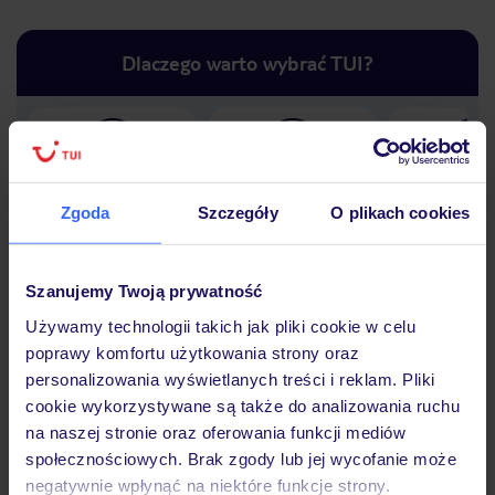
Dlaczego warto wybrać TUI?
Lider niskich cen
Największe biuro
30 lat w P
podróży w Polsce
Zgoda
Szczegóły
O plikach cookies
Szanujemy Twoją prywatność
Używamy technologii takich jak pliki cookie w celu
Hotel
poprawy komfortu użytkowania strony oraz
personalizowania wyświetlanych treści i reklam. Pliki
cookie wykorzystywane są także do analizowania ruchu
Opinie
na naszej stronie oraz oferowania funkcji mediów
społecznościowych. Brak zgody lub jej wycofanie może
negatywnie wpłynąć na niektóre funkcje strony.