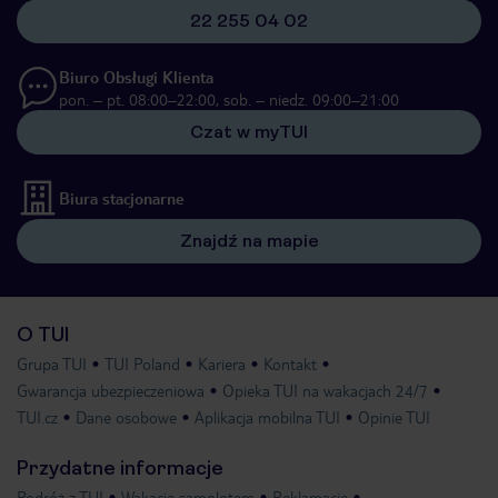
22 255 04 02
Biuro Obsługi Klienta
pon. – pt. 08:00–22:00, sob. – niedz. 09:00–21:00
Czat w myTUI
Biura stacjonarne
Znajdź na mapie
O TUI
Grupa TUI
TUI Poland
Kariera
Kontakt
Gwarancja ubezpieczeniowa
Opieka TUI na wakacjach 24/7
TUI.cz
Dane osobowe
Aplikacja mobilna TUI
Opinie TUI
Przydatne informacje
Podróż z TUI
Wakacje samolotem
Reklamacje