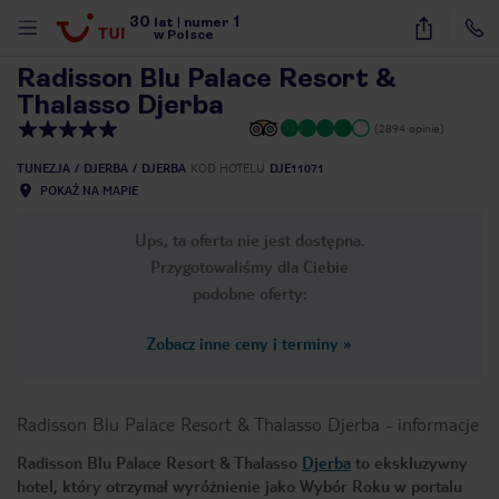
30
1
1
/
46
lat
|
numer
w Polsce
Radisson Blu Palace Resort &
Thalasso Djerba
(2894 opinie)
TUNEZJA
DJERBA
DJERBA
KOD HOTELU
DJE11071
POKAŻ NA MAPIE
Ups, ta oferta nie jest dostępna.
Przygotowaliśmy dla Ciebie
podobne oferty:
Zobacz inne ceny i terminy
»
Radisson Blu Palace Resort & Thalasso Djerba
-
informacje
Radisson Blu Palace Resort & Thalasso
Djerba
to ekskluzywny
nute
hotel, który otrzymał wyróżnienie jako Wybór Roku w portalu