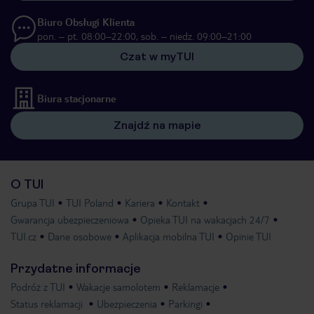
Biuro Obsługi Klienta
pon. – pt. 08:00–22:00, sob. – niedz. 09:00–21:00
Czat w myTUI
Biura stacjonarne
Znajdź na mapie
O TUI
Grupa TUI
TUI Poland
Kariera
Kontakt
Gwarancja ubezpieczeniowa
Opieka TUI na wakacjach 24/7
TUI.cz
Dane osobowe
Aplikacja mobilna TUI
Opinie TUI
Przydatne informacje
Podróż z TUI
Wakacje samolotem
Reklamacje
Status reklamacji
Ubezpieczenia
Parkingi