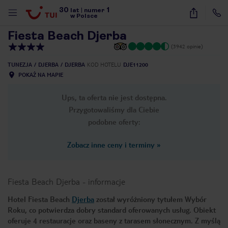
30
1
1
/
24
lat
|
numer
w Polsce
Fiesta Beach Djerba
(3942 opinie)
TUNEZJA
DJERBA
DJERBA
KOD HOTELU
DJE11200
POKAŻ NA MAPIE
Ups, ta oferta nie jest dostępna.
Przygotowaliśmy dla Ciebie
podobne oferty:
Zobacz inne ceny i terminy
»
Fiesta Beach Djerba
-
informacje
Hotel Fiesta Beach
Djerba
został wyróżniony tytułem Wybór
Roku, co potwierdza dobry standard oferowanych usług. Obiekt
nute
oferuje 4 restauracje oraz baseny z tarasem słonecznym. Z myślą