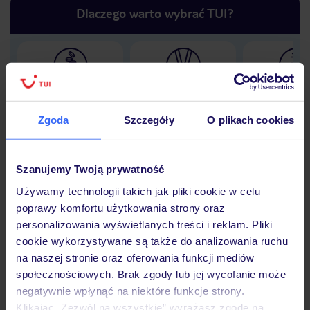
Dlaczego warto wybrać TUI?
Lider niskich cen
Największe biuro
30 lat w P
podróży w Polsce
Zgoda
Szczegóły
O plikach cookies
Szanujemy Twoją prywatność
Hotel
Używamy technologii takich jak pliki cookie w celu
poprawy komfortu użytkowania strony oraz
personalizowania wyświetlanych treści i reklam. Pliki
Opinie
cookie wykorzystywane są także do analizowania ruchu
na naszej stronie oraz oferowania funkcji mediów
społecznościowych. Brak zgody lub jej wycofanie może
Pokoje
negatywnie wpłynąć na niektóre funkcje strony.
Klikając „Zezwól na wszystkie” wyrażasz zgodę na