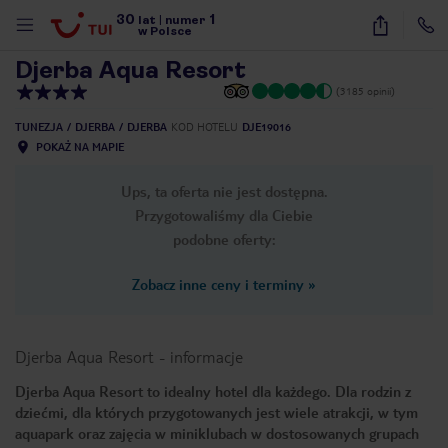
30
1
1
/
26
lat
|
numer
w Polsce
Djerba Aqua Resort
(3185 opinii)
TUNEZJA
DJERBA
DJERBA
KOD HOTELU
DJE19016
POKAŻ NA MAPIE
Ups, ta oferta nie jest dostępna.
Przygotowaliśmy dla Ciebie
podobne oferty:
Zobacz inne ceny i terminy
»
Djerba Aqua Resort
-
informacje
Djerba Aqua Resort to idealny hotel dla każdego. Dla rodzin z
dziećmi, dla których przygotowanych jest wiele atrakcji, w tym
nute
aquapark oraz zajęcia w miniklubach w dostosowanych grupach