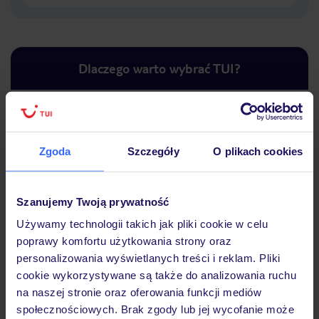
Dlaczego warto wybrać TUI?
Lider niskich cen
Największe biuro
30 lat w P
Zgoda
Szczegóły
O plikach cookies
podróży w Polsce
Szanujemy Twoją prywatność
Używamy technologii takich jak pliki cookie w celu
poprawy komfortu użytkowania strony oraz
Hotel
personalizowania wyświetlanych treści i reklam. Pliki
cookie wykorzystywane są także do analizowania ruchu
na naszej stronie oraz oferowania funkcji mediów
Opinie
społecznościowych. Brak zgody lub jej wycofanie może