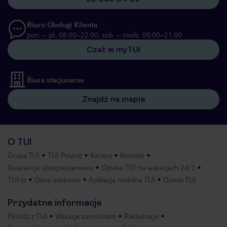
Biuro Obsługi Klienta
pon. – pt. 08:00–22:00, sob. – niedz. 09:00–21:00
Czat w myTUI
Biura stacjonarne
Znajdź na mapie
O TUI
Grupa TUI
TUI Poland
Kariera
Kontakt
Gwarancja ubezpieczeniowa
Opieka TUI na wakacjach 24/7
TUI.cz
Dane osobowe
Aplikacja mobilna TUI
Opinie TUI
Przydatne informacje
Podróż z TUI
Wakacje samolotem
Reklamacje