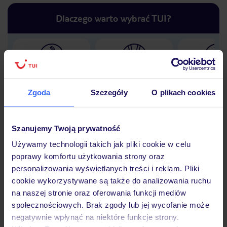
Dlaczego warto wybrać TUI?
Lider niskich cen
Największe biuro
30 lat w P
podróży w Polsce
Zgoda
Szczegóły
O plikach cookies
Szanujemy Twoją prywatność
Używamy technologii takich jak pliki cookie w celu
Hotel
poprawy komfortu użytkowania strony oraz
personalizowania wyświetlanych treści i reklam. Pliki
cookie wykorzystywane są także do analizowania ruchu
Opinie
na naszej stronie oraz oferowania funkcji mediów
społecznościowych. Brak zgody lub jej wycofanie może
negatywnie wpłynąć na niektóre funkcje strony.
Pokoje