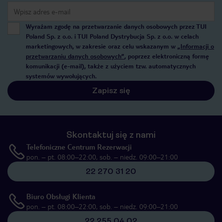
Wyrażam zgodę na przetwarzanie danych osobowych przez TUI
Poland Sp. z o.o. i TUI Poland Dystrybucja Sp. z o.o. w celach
marketingowych, w zakresie oraz celu wskazanym w
„Informacji o
przetwarzaniu danych osobowych”
, poprzez elektroniczną formę
komunikacji (e-mail), także z użyciem tzw. automatycznych
systemów wywołujących.
Zapisz się
Skontaktuj się z nami
Telefoniczne Centrum Rezerwacji
pon. – pt. 08:00–22:00, sob. – niedz. 09:00–21:00
22 270 31 20
Biuro Obsługi Klienta
pon. – pt. 08:00–22:00, sob. – niedz. 09:00–21:00
22 255 04 02