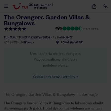
30
1
1
/
19
lat
|
numer
w Polsce
The Orangers Garden Villas &
Bungalows
(4839 opinii)
TUNEZJA
TUNEZJA KONTYNENTALNA
HAMMAMET
KOD HOTELU
NBE16052
POKAŻ NA MAPIE
Ups, ta oferta nie jest dostępna.
Przygotowaliśmy dla Ciebie
podobne oferty:
Zobacz inne ceny i terminy
»
The Orangers Garden Villas & Bungalows
-
informacje
The Orangers Garden Villas & Bungalows to luksusowy obiekt
nute
dla wymagających gości. Hotel dysponuje wieloma wariantami