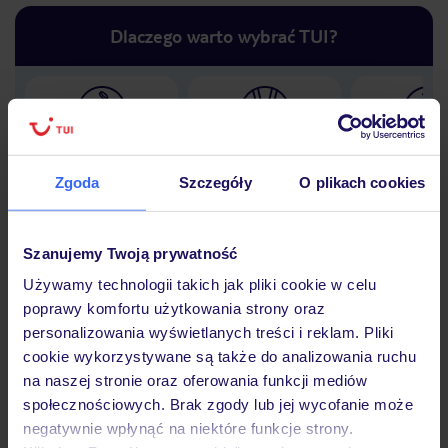
Dlaczego warto wybrać TUI?
Lider niskich cen
Największe biuro
30 lat w P
podróży w Polsce
Zgoda
Szczegóły
O plikach cookies
Szanujemy Twoją prywatność
Używamy technologii takich jak pliki cookie w celu
Hotel
poprawy komfortu użytkowania strony oraz
personalizowania wyświetlanych treści i reklam. Pliki
cookie wykorzystywane są także do analizowania ruchu
Opinie
na naszej stronie oraz oferowania funkcji mediów
społecznościowych. Brak zgody lub jej wycofanie może
negatywnie wpłynąć na niektóre funkcje strony.
Pokoje