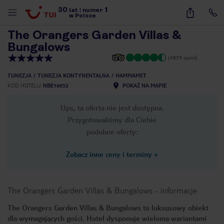
30
1
1
/
19
lat
|
numer
w Polsce
The Orangers Garden Villas &
Bungalows
(4839 opinii)
TUNEZJA
TUNEZJA KONTYNENTALNA
HAMMAMET
KOD HOTELU
NBE16052
POKAŻ NA MAPIE
Ups, ta oferta nie jest dostępna.
Przygotowaliśmy dla Ciebie
podobne oferty:
Zobacz inne ceny i terminy
»
The Orangers Garden Villas & Bungalows
-
informacje
The Orangers Garden Villas & Bungalows to luksusowy obiekt
nute
dla wymagających gości. Hotel dysponuje wieloma wariantami