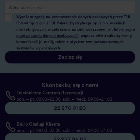
Wyrażam zgodę na przetwarzanie danych osobowych przez TUI
Poland Sp. z o.o. i TUI Poland Dystrybucja Sp. z o.o. w celach
marketingowych, w zakresie oraz celu wskazanym w
„Informacji o
przetwarzaniu danych osobowych”
, poprzez elektroniczną formę
komunikacji (e-mail), także z użyciem tzw. automatycznych
systemów wywołujących.
Zapisz się
Skontaktuj się z nami
Telefoniczne Centrum Rezerwacji
pon. – pt. 08:00–22:00, sob. – niedz. 09:00–21:00
22 270 31 20
Biuro Obsługi Klienta
pon. – pt. 08:00–22:00, sob. – niedz. 09:00–21:00
22 255 04 02