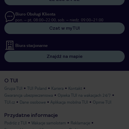
Biuro Obsługi Klienta
pon. – pt. 08:00–22:00, sob. – niedz. 09:00–21:00
Czat w myTUI
Biura stacjonarne
Znajdź na mapie
O TUI
Grupa TUI
TUI Poland
Kariera
Kontakt
Gwarancja ubezpieczeniowa
Opieka TUI na wakacjach 24/7
TUI.cz
Dane osobowe
Aplikacja mobilna TUI
Opinie TUI
Przydatne informacje
Podróż z TUI
Wakacje samolotem
Reklamacje