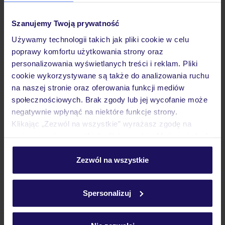
Pokoje
Szanujemy Twoją prywatność
Używamy technologii takich jak pliki cookie w celu
Wyżywienie
poprawy komfortu użytkowania strony oraz
personalizowania wyświetlanych treści i reklam. Pliki
cookie wykorzystywane są także do analizowania ruchu
Atrakcje
na naszej stronie oraz oferowania funkcji mediów
społecznościowych. Brak zgody lub jej wycofanie może
negatywnie wpłynąć na niektóre funkcje strony.
Ważne informacje
Klikając „Zezwól na wszystkie” wyrażasz zgodę na
umieszczenie wszystkich plików cookie. Możesz jednak
personalizować swój wybór wchodząc w zakładkę
„Szczegóły”
Zezwól na wszystkie
Często zadawane pytania
Szczegółowe informacje o plikach cookie znajdziesz
w
polityce plików cookies
oraz
polityce prywatności
.
Jak zmienić uczestników/osobę zgłaszającą?
Spersonalizuj
Czy w Hotelu będzie przedstawiciel TUI?
Na jakiej podstawie i gdzie otrzymam karty
pokładowe/bilety lotnicze?