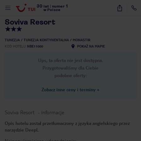
30
1
1
/
9
lat
|
numer
w Polsce
Soviva Resort
TUNEZJA
TUNEZJA KONTYNENTALNA
MONASTIR
KOD HOTELU
NBE11000
POKAŻ NA MAPIE
Ups, ta oferta nie jest dostępna.
Przygotowaliśmy dla Ciebie
podobne oferty:
Zobacz inne ceny i terminy
»
Soviva Resort
-
informacje
Opis hotelu został przetłumaczony z języka angielskiego przez
narzędzie DeepL
nute
Najpopularniejsze udogodnienia: