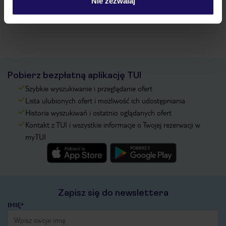
Nie zezwalaj
Zobacz więcej
Pobierz bezpłatną aplikację TUI
Szybkie wyszukiwanie i przeglądanie ofert
Lista ulubionych ofert i możliwość ich udostępniania
Historia wyszukiwań i ostatnio oglądanych ofert
Kontakt z TUI i wszystkie informacje o Twojej rezerwacji w
myTUI
Zapisz się do newslettera
IMIĘ*