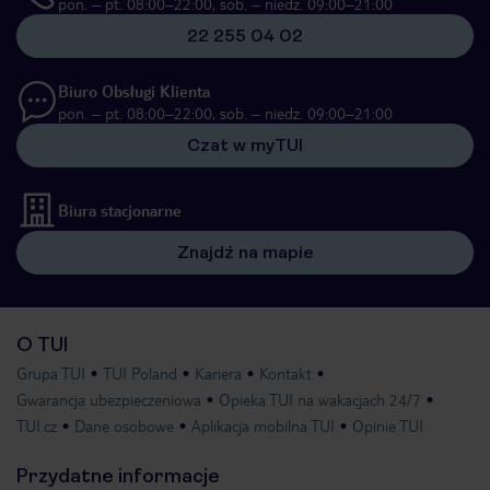
pon. – pt. 08:00–22:00, sob. – niedz. 09:00–21:00
22 255 04 02
Biuro Obsługi Klienta
pon. – pt. 08:00–22:00, sob. – niedz. 09:00–21:00
Czat w myTUI
Biura stacjonarne
Znajdź na mapie
O TUI
Grupa TUI
TUI Poland
Kariera
Kontakt
Gwarancja ubezpieczeniowa
Opieka TUI na wakacjach 24/7
TUI.cz
Dane osobowe
Aplikacja mobilna TUI
Opinie TUI
Przydatne informacje