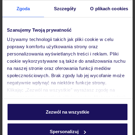
Zgoda
Szczegóły
O plikach cookies
Hotel
Szanujemy Twoją prywatność
Pokoje
Używamy technologii takich jak pliki cookie w celu
poprawy komfortu użytkowania strony oraz
personalizowania wyświetlanych treści i reklam. Pliki
cookie wykorzystywane są także do analizowania ruchu
Wyżywienie
na naszej stronie oraz oferowania funkcji mediów
społecznościowych. Brak zgody lub jej wycofanie może
negatywnie wpłynąć na niektóre funkcje strony.
Atrakcje
Klikając „Zezwól na wszystkie” wyrażasz zgodę na
umieszczenie wszystkich plików cookie. Możesz jednak
personalizować swój wybór wchodząc w zakładkę
Ważne informacje
„Szczegóły”
Zezwól na wszystkie
Szczegółowe informacje o plikach cookie znajdziesz
w
polityce plików cookies
oraz
polityce prywatności
.
Spersonalizuj
Często zadawane pytania