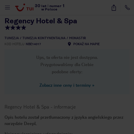
30
1
1
/
58
lat
|
numer
w Polsce
Regency Hotel & Spa
TUNEZJA
TUNEZJA KONTYNENTALNA
MONASTIR
KOD HOTELU
NBE14017
POKAŻ NA MAPIE
Ups, ta oferta nie jest dostępna.
Przygotowaliśmy dla Ciebie
podobne oferty:
Zobacz inne ceny i terminy
»
Regency Hotel & Spa
-
informacje
Opis hotelu został przetłumaczony z języka angielskiego przez
narzędzie DeepL
nute
Najpopularniejsze udogodnienia: