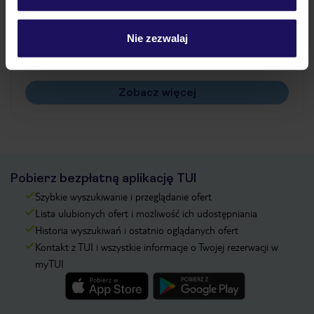
Jak zmienić uczestników/osobę zgłaszającą?
Czy w Hotelu będzie przedstawiciel TUI?
Nie zezwalaj
Na jakiej podstawie i gdzie otrzymam karty
pokładowe/bilety lotnicze?
Zobacz więcej
Pobierz bezpłatną aplikację TUI
Szybkie wyszukiwanie i przeglądanie ofert
Lista ulubionych ofert i możliwość ich udostępniania
Historia wyszukiwań i ostatnio oglądanych ofert
Kontakt z TUI i wszystkie informacje o Twojej rezerwacji w
myTUI