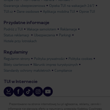
Gwarancja ubezpieczeniowa
Opieka TUI na wakacjach 24/7
TUI.cz
Dane osobowe
Aplikacja mobilna TUI
Opinie TUI
Przydatne informacje
Podróż z TUI
Wakacje samolotem
Reklamacje
Status reklamacji
Ubezpieczenia
Parkingi
Hotele przy lotniskach
Regulaminy
Regulamin strony
Polityka prywatności
Polityka cookies
Bilety czarterowe
Warunki imprez turystycznych
Standardy ochrony małoletnich
Compliance
TUI w Internecie
Prezentowane na stronie internetowej tui.pl ogłoszenia, reklamy, cenniki i
informacje nie stanowią oferty w rozumieniu przepisów Kodeksu Cywilnego.