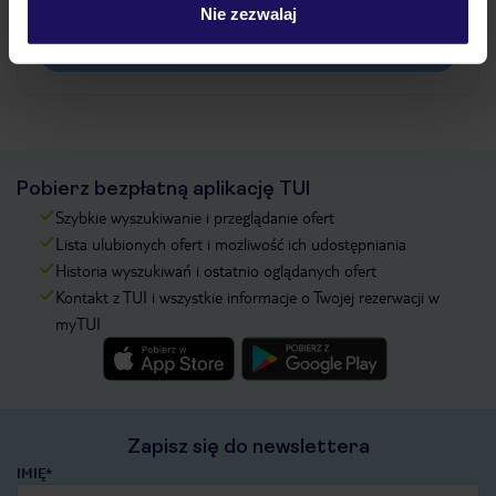
pokładowe/bilety lotnicze?
Nie zezwalaj
Zobacz więcej
Pobierz bezpłatną aplikację TUI
Szybkie wyszukiwanie i przeglądanie ofert
Lista ulubionych ofert i możliwość ich udostępniania
Historia wyszukiwań i ostatnio oglądanych ofert
Kontakt z TUI i wszystkie informacje o Twojej rezerwacji w
myTUI
Zapisz się do newslettera
IMIĘ*