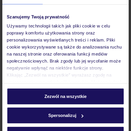
Pokoje
Szanujemy Twoją prywatność
Używamy technologii takich jak pliki cookie w celu
poprawy komfortu użytkowania strony oraz
Wyżywienie
personalizowania wyświetlanych treści i reklam. Pliki
cookie wykorzystywane są także do analizowania ruchu
na naszej stronie oraz oferowania funkcji mediów
Atrakcje
społecznościowych. Brak zgody lub jej wycofanie może
negatywnie wpłynąć na niektóre funkcje strony.
Klikając „Zezwól na wszystkie” wyrażasz zgodę na
Ważne informacje
umieszczenie wszystkich plików cookie. Możesz jednak
personalizować swój wybór wchodząc w zakładkę
„Szczegóły”
Zezwól na wszystkie
Szczegółowe informacje o plikach cookie znajdziesz
Często zadawane pytania
w
polityce plików cookies
oraz
polityce prywatności
.
Jak zmienić uczestników/osobę zgłaszającą?
Spersonalizuj
Czy w Hotelu będzie przedstawiciel TUI?
Na jakiej podstawie i gdzie otrzymam karty