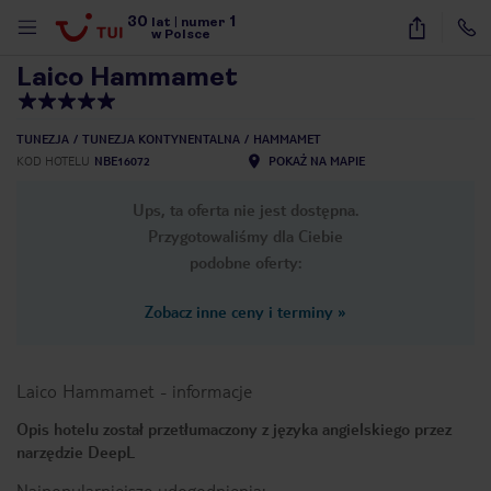
30
1
1
/
23
lat
|
numer
w Polsce
Laico Hammamet
TUNEZJA
TUNEZJA KONTYNENTALNA
HAMMAMET
KOD HOTELU
NBE16072
POKAŻ NA MAPIE
Ups, ta oferta nie jest dostępna.
Przygotowaliśmy dla Ciebie
podobne oferty:
Zobacz inne ceny i terminy
»
Laico Hammamet
-
informacje
Opis hotelu został przetłumaczony z języka angielskiego przez
narzędzie DeepL
nute
Najpopularniejsze udogodnienia: