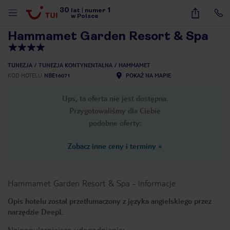
30
1
1
/
49
lat
|
numer
w Polsce
Hammamet Garden Resort & Spa
TUNEZJA
TUNEZJA KONTYNENTALNA
HAMMAMET
KOD HOTELU
NBE16071
POKAŻ NA MAPIE
Ups, ta oferta nie jest dostępna.
Przygotowaliśmy dla Ciebie
podobne oferty:
Zobacz inne ceny i terminy
»
Hammamet Garden Resort & Spa
-
informacje
Opis hotelu został przetłumaczony z języka angielskiego przez
narzędzie DeepL
nute
Najpopularniejsze udogodnienia: