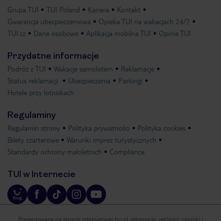
Grupa TUI
TUI Poland
Kariera
Kontakt
Gwarancja ubezpieczeniowa
Opieka TUI na wakacjach 24/7
TUI.cz
Dane osobowe
Aplikacja mobilna TUI
Opinie TUI
Przydatne informacje
Podróż z TUI
Wakacje samolotem
Reklamacje
Status reklamacji
Ubezpieczenia
Parkingi
Hotele przy lotniskach
Regulaminy
Regulamin strony
Polityka prywatności
Polityka cookies
Bilety czarterowe
Warunki imprez turystycznych
Standardy ochrony małoletnich
Compliance
TUI w Internecie
Prezentowane na stronie internetowej tui.pl ogłoszenia, reklamy, cenniki i