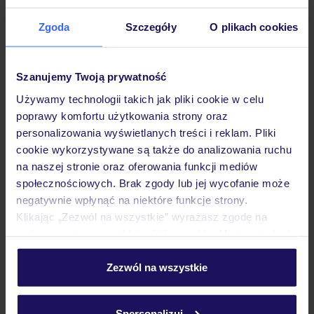
Zgoda
Szczegóły
O plikach cookies
Hotel
Szanujemy Twoją prywatność
Używamy technologii takich jak pliki cookie w celu
Pokoje
poprawy komfortu użytkowania strony oraz
personalizowania wyświetlanych treści i reklam. Pliki
cookie wykorzystywane są także do analizowania ruchu
Wyżywienie
na naszej stronie oraz oferowania funkcji mediów
społecznościowych. Brak zgody lub jej wycofanie może
negatywnie wpłynąć na niektóre funkcje strony.
Atrakcje
Klikając „Zezwól na wszystkie” wyrażasz zgodę na
umieszczenie wszystkich plików cookie. Możesz jednak
personalizować swój wybór wchodząc w zakładkę
Ważne informacje
„Szczegóły”
Zezwól na wszystkie
Szczegółowe informacje o plikach cookie znajdziesz
w
polityce plików cookies
oraz
polityce prywatności
.
Spersonalizuj