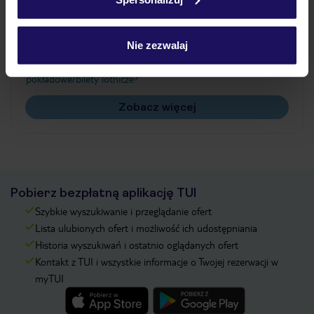
Często zadawane pytania
Jak zmienić uczestników/osobę zgłaszającą?
Nie zezwalaj
Czy w Hotelu będzie przedstawiciel TUI?
Na jakiej podstawie i gdzie otrzymam karty
pokładowe/bilety lotnicze?
Zobacz więcej
Pobierz bezpłatną aplikację TUI
Szybkie wyszukiwanie i przeglądanie ofert
Lista ulubionych ofert i możliwość ich udostępniania
Historia wyszukiwań i ostatnio oglądanych ofert
Kontakt z TUI i wszystkie informacje o Twojej rezerwacji w
myTUI