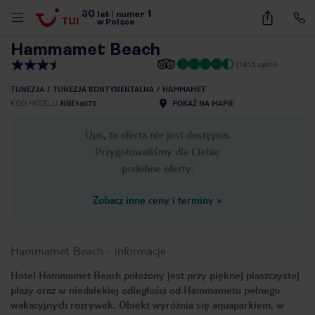
30
1
1
/
26
lat
|
numer
w Polsce
Hammamet Beach
(1815 opinii)
TUNEZJA
TUNEZJA KONTYNENTALNA
HAMMAMET
KOD HOTELU
NBE16073
POKAŻ NA MAPIE
Ups, ta oferta nie jest dostępna.
Przygotowaliśmy dla Ciebie
podobne oferty:
Zobacz inne ceny i terminy
»
Hammamet Beach
-
informacje
Hotel Hammamet Beach położony jest przy pięknej piaszczystej
plaży oraz w niedalekiej odległości od Hammametu pełnego
nute
wakacyjnych rozrywek. Obiekt wyróżnia się aquaparkiem, w