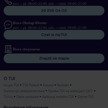
pon. – pt. 08:00–22:00, sob. – niedz. 09:00–21:00
22 255 04 02
Biuro Obsługi Klienta
pon. – pt. 08:00–22:00, sob. – niedz. 09:00–21:00
Czat w myTUI
Biura stacjonarne
Znajdź na mapie
O TUI
Grupa TUI
TUI Poland
Kariera
Kontakt
Gwarancja ubezpieczeniowa
Opieka TUI na wakacjach 24/7
TUI.cz
Dane osobowe
Aplikacja mobilna TUI
Opinie TUI
Przydatne informacje