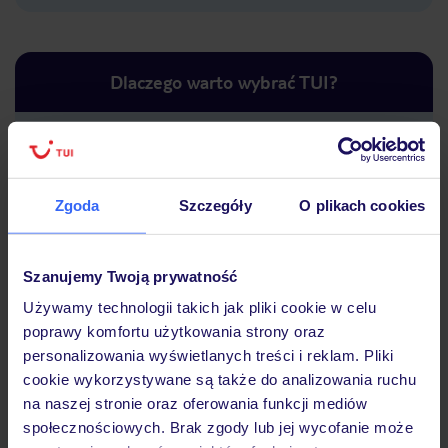
Dlaczego warto wybrać TUI?
Lider niskich cen
Największe biuro
30 lat w P
Zgoda
Szczegóły
O plikach cookies
podróży w Polsce
Szanujemy Twoją prywatność
Używamy technologii takich jak pliki cookie w celu
poprawy komfortu użytkowania strony oraz
Hotel
personalizowania wyświetlanych treści i reklam. Pliki
cookie wykorzystywane są także do analizowania ruchu
na naszej stronie oraz oferowania funkcji mediów
Opinie
społecznościowych. Brak zgody lub jej wycofanie może