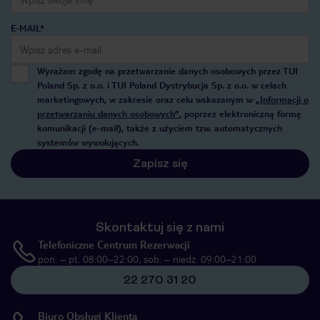
E-MAIL*
Wyrażam zgodę na przetwarzanie danych osobowych przez TUI
Poland Sp. z o.o. i TUI Poland Dystrybucja Sp. z o.o. w celach
marketingowych, w zakresie oraz celu wskazanym w
„Informacji o
przetwarzaniu danych osobowych”
, poprzez elektroniczną formę
komunikacji (e-mail), także z użyciem tzw. automatycznych
systemów wywołujących.
Zapisz się
Skontaktuj się z nami
Telefoniczne Centrum Rezerwacji
pon. – pt. 08:00–22:00, sob. – niedz. 09:00–21:00
22 270 31 20
Biuro Obsługi Klienta