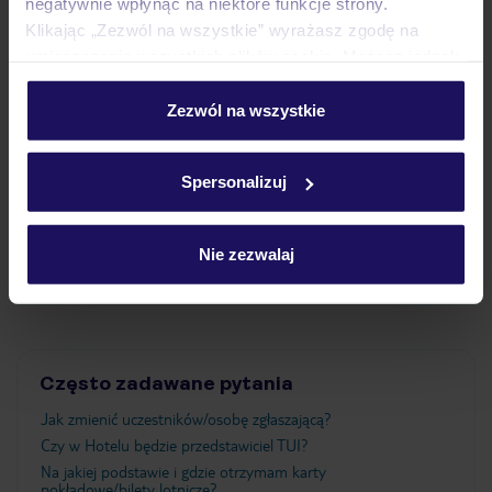
negatywnie wpłynąć na niektóre funkcje strony.
Klikając „Zezwól na wszystkie” wyrażasz zgodę na
Pokoje
umieszczenie wszystkich plików cookie. Możesz jednak
personalizować swój wybór wchodząc w zakładkę
„Szczegóły”
Zezwól na wszystkie
Wyżywienie
Szczegółowe informacje o plikach cookie znajdziesz
w
polityce plików cookies
oraz
polityce prywatności
.
Spersonalizuj
Atrakcje
Nie zezwalaj
Ważne informacje
Często zadawane pytania
Jak zmienić uczestników/osobę zgłaszającą?
Czy w Hotelu będzie przedstawiciel TUI?
Na jakiej podstawie i gdzie otrzymam karty
pokładowe/bilety lotnicze?