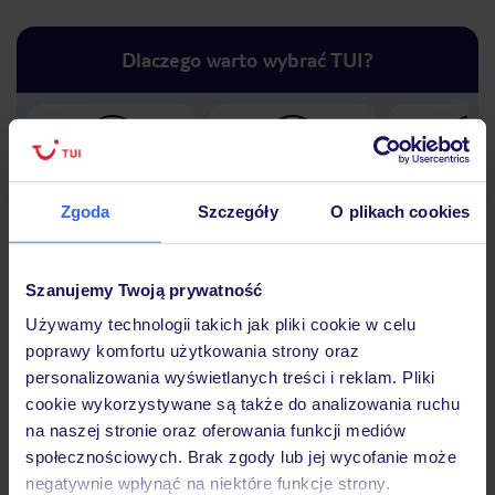
Dlaczego warto wybrać TUI?
Lider niskich cen
Największe biuro
30 lat w P
podróży w Polsce
Zgoda
Szczegóły
O plikach cookies
Szanujemy Twoją prywatność
Używamy technologii takich jak pliki cookie w celu
Hotel
poprawy komfortu użytkowania strony oraz
personalizowania wyświetlanych treści i reklam. Pliki
cookie wykorzystywane są także do analizowania ruchu
Opinie
na naszej stronie oraz oferowania funkcji mediów
społecznościowych. Brak zgody lub jej wycofanie może
negatywnie wpłynąć na niektóre funkcje strony.