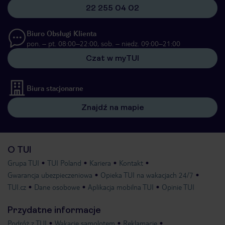
22 255 04 02
Biuro Obsługi Klienta
pon. – pt. 08:00–22:00, sob. – niedz. 09:00–21:00
Czat w myTUI
Biura stacjonarne
Znajdź na mapie
O TUI
Grupa TUI
TUI Poland
Kariera
Kontakt
Gwarancja ubezpieczeniowa
Opieka TUI na wakacjach 24/7
TUI.cz
Dane osobowe
Aplikacja mobilna TUI
Opinie TUI
Przydatne informacje
Podróż z TUI
Wakacje samolotem
Reklamacje