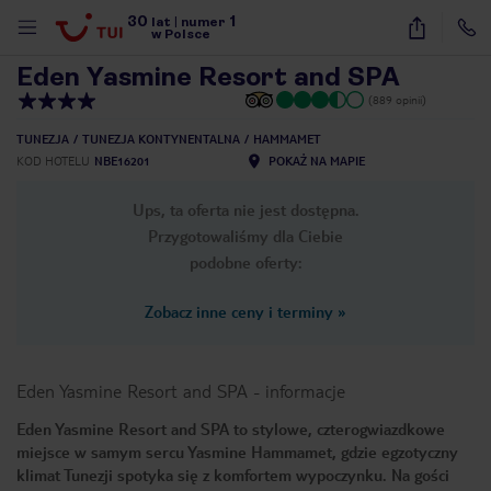
30
1
1
/
39
lat
|
numer
w Polsce
Eden Yasmine Resort and SPA
(889 opinii)
TUNEZJA
TUNEZJA KONTYNENTALNA
HAMMAMET
KOD HOTELU
NBE16201
POKAŻ NA MAPIE
Ups, ta oferta nie jest dostępna.
Przygotowaliśmy dla Ciebie
podobne oferty:
Zobacz inne ceny i terminy
»
Eden Yasmine Resort and SPA
-
informacje
Eden Yasmine Resort and SPA to stylowe, czterogwiazdkowe
miejsce w samym sercu Yasmine Hammamet, gdzie egzotyczny
nute
klimat Tunezji spotyka się z komfortem wypoczynku. Na gości