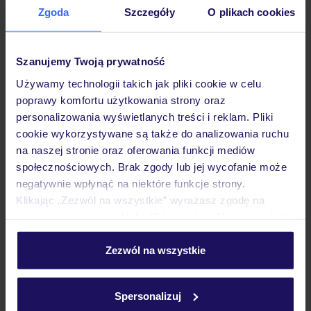
Zgoda
Szczegóły
O plikach cookies
Hotel
Szanujemy Twoją prywatność
Pokoje
Używamy technologii takich jak pliki cookie w celu
poprawy komfortu użytkowania strony oraz
personalizowania wyświetlanych treści i reklam. Pliki
Wyżywienie
cookie wykorzystywane są także do analizowania ruchu
na naszej stronie oraz oferowania funkcji mediów
społecznościowych. Brak zgody lub jej wycofanie może
Atrakcje
negatywnie wpłynąć na niektóre funkcje strony.
Klikając „Zezwól na wszystkie” wyrażasz zgodę na
umieszczenie wszystkich plików cookie. Możesz jednak
Ważne informacje
personalizować swój wybór wchodząc w zakładkę
„Szczegóły”
Zezwól na wszystkie
Szczegółowe informacje o plikach cookie znajdziesz
w
polityce plików cookies
oraz
polityce prywatności
.
Często zadawane pytania
Spersonalizuj