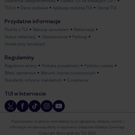
Gwarancja ubezpieczeniowa
Opieka TUI na wakacjach 24/7
TUI.cz
Dane osobowe
Aplikacja mobilna TUI
Opinie TUI
Przydatne informacje
Podróż z TUI
Wakacje samolotem
Reklamacje
Status reklamacji
Ubezpieczenia
Parkingi
Hotele przy lotniskach
Regulaminy
Regulamin strony
Polityka prywatności
Polityka cookies
Bilety czarterowe
Warunki imprez turystycznych
Standardy ochrony małoletnich
Compliance
TUI w Internecie
Prezentowane na stronie internetowej tui.pl ogłoszenia, reklamy, cenniki i
informacje nie stanowią oferty w rozumieniu przepisów Kodeksu Cywilnego.
Copyright Biuro podróży TUI 2026