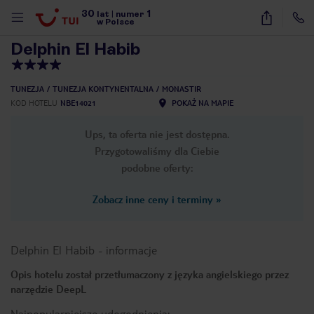
30
1
1
/
41
lat
|
numer
w Polsce
Delphin El Habib
TUNEZJA
TUNEZJA KONTYNENTALNA
MONASTIR
KOD HOTELU
NBE14021
POKAŻ NA MAPIE
Ups, ta oferta nie jest dostępna.
Przygotowaliśmy dla Ciebie
podobne oferty:
Zobacz inne ceny i terminy
»
Delphin El Habib
-
informacje
Opis hotelu został przetłumaczony z języka angielskiego przez
narzędzie DeepL
nute
Najpopularniejsze udogodnienia: