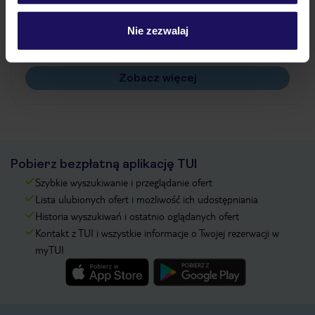
Jak zmienić uczestników/osobę zgłaszającą?
Czy w Hotelu będzie przedstawiciel TUI?
Nie zezwalaj
Na jakiej podstawie i gdzie otrzymam karty
pokładowe/bilety lotnicze?
Zobacz więcej
Pobierz bezpłatną aplikację TUI
Szybkie wyszukiwanie i przeglądanie ofert
Lista ulubionych ofert i możliwość ich udostępniania
Historia wyszukiwań i ostatnio oglądanych ofert
Kontakt z TUI i wszystkie informacje o Twojej rezerwacji w
myTUI