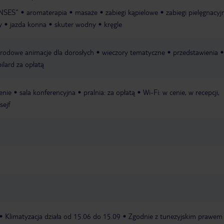
ENSES“
aromaterapia
masaże
zabiegi kąpielowe
zabiegi pielęgnacyj
y
jazda konna
skuter wodny
kręgle
rodowe animacje dla dorosłych
wieczory tematyczne
przedstawienia
bilard za opłatą
enie
sala konferencyjna
pralnia: za opłatą
Wi-Fi: w cenie, w recepcji,
sejf
Klimatyzacja działa od 15.06 do 15.09
Zgodnie z tunezyjskim prawem