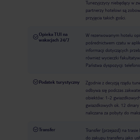
Tunezyjczycy niebędący w zw
partnerzy hotelowi są zobow
przyjęcia takich gości.
Opieka TUI na
W rezerwowanym hotelu opiek
wakacjach 24/7
pośrednictwem czatu w aplik
informacji dotyczących prze
również wycieczki fakultaty
Państwa dyspozycji: telefon
Podatek turystyczny
Zgodnie z decyzją rządu tune
odbywa się podczas zakwater
obiektów: 1-2 gwiazdkowych o
gwiazdkowych ok. 12 dinary 
naliczana za pobyty do maks
Transfer
Transfer (przejazd) na trasi
do zakupu transferu jako us