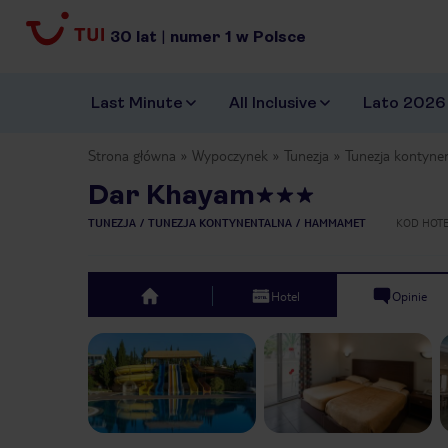
30
lat
|
numer
1
w Polsce
Last Minute
All Inclusive
Lato 2026
Strona główna
Wypoczynek
Tunezja
Tunezja kontyne
Dar Khayam
TUNEZJA
TUNEZJA KONTYNENTALNA
HAMMAMET
KOD HOT
Hotel
Opinie
top
Previous slide