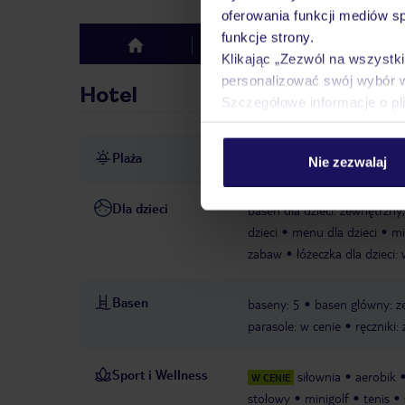
oferowania funkcji mediów s
funkcje strony.
Hotel
Opinie
top
Klikając „Zezwól na wszystk
personalizować swój wybór 
Hotel
Szczegółowe informacje o pl
Plaża
bezpośrednio przy plaży
p
Nie zezwalaj
Dla dzieci
basen dla dzieci: zewnętrzny
dzieci
menu dla dzieci
mi
zabaw
łóżeczka dla dzieci:
Basen
baseny: 5
basen główny: z
parasole: w cenie
ręczniki:
Sport i Wellness
siłownia
aerobik
W CENIE
stołowy
minigolf
tenis