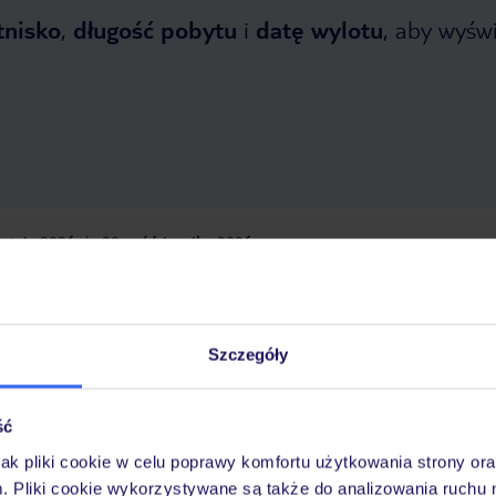
tnisko
,
długość pobytu
i
datę wylotu
, aby wyświe
etnia 2026
do
30 października 2026
Dlaczego warto wybrać TUI?
Szczegóły
óży
Tylko u nas opieka na
10
30 lat w Polsce
ść
wakacjach 24/7
jak pliki cookie w celu poprawy komfortu użytkowania strony or
m. Pliki cookie wykorzystywane są także do analizowania ruchu 