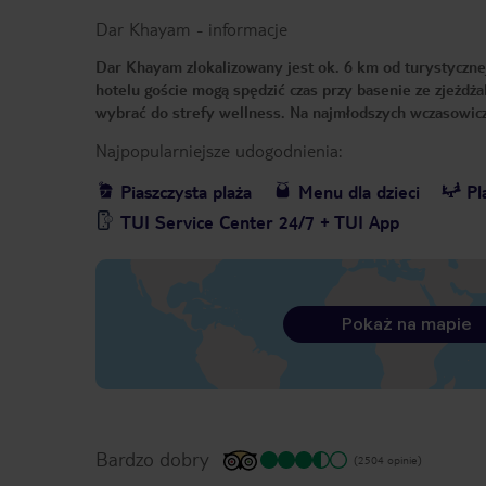
Dar Khayam
-
informacje
Dar Khayam zlokalizowany jest ok. 6 km od turystyczn
hotelu goście mogą spędzić czas przy basenie ze zjeżdż
wybrać do strefy wellness. Na najmłodszych wczasowiczó
Najpopularniejsze udogodnienia:
Piaszczysta plaża
Menu dla dzieci
Pl
TUI Service Center 24/7 + TUI App
Pokaż na mapie
Bardzo dobry
(2504 opinie)