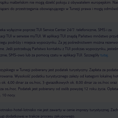
iązku małżeńskim nie mogą dzielić pokoju z obywatelem europejskim. Nas
iązani do przestrzegania obowiązującego w Tunezji prawa i mogą odmówi
a wyłącznie poprzez TUI Service Center 24/7: telefonicznie, SMS i za
acji TUI w serwisie myTUI. W aplikacji TUI znajdą Państwo mnóstwo przy
biegu podróży i miejsca wypoczynku. Za jej pośrednictwem można rezerw
wne. Jeśli potrzebują Państwo kontaktu z TUI podczas wypoczynku, jeste
icznie, SMS-owo lub za pomocą czatu w aplikacji TUI. Szczegóły
tutaj
.
zyjskiego w Tunezji pobierany jest podatek turystyczny. Zapłata za podat
owania. Wysokość podatku turystycznego zależy od kategorii lokalnej hot
k. 4,00 dinar za os./noc, 3-gwiazdkowych ok. 8,00 dinar za os./noc oraz 
za os./noc. Podatek jest pobierany od osób powyżej 12 roku życia. Opłata
. 10 nocy.
e lotnisko-hotel-lotnisko nie jest zawarty w cenie imprezy turystycznej. Za
ługi dodatkowej w trakcie procesu zakupowego.