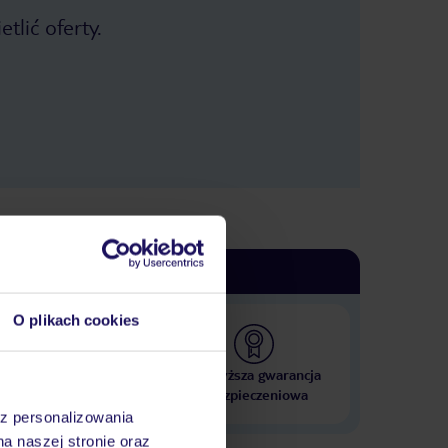
tlić oferty.
O plikach cookies
 000 hoteli w ponad 50
Najwyższa gwarancja
krajach
ubezpieczeniowa
az personalizowania
na naszej stronie oraz