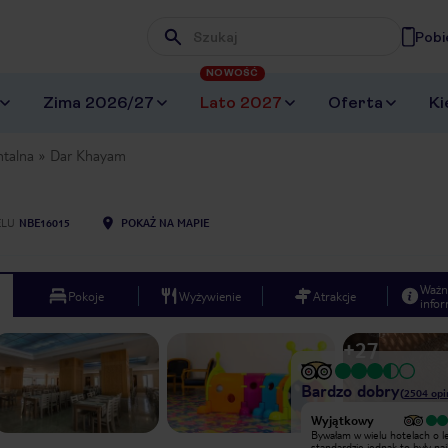
Pobi
Wpisz frazę, której szukasz
NOWOŚĆ
Zima 2026/27
Lato 2027
Oferta
Ki
ntalna
Dar Khayam
ELU
NBE16015
POKAŻ NA MAPIE
Ważn
Pokoje
Wyżywienie
Atrakcje
infor
+
27
Bardzo dobry
(
2504
opi
Wyjątkowy
Tygodniowy pobyt na przełomie
Bywałam w wielu hotelach o 
września i października 2014
standardzie jednak to były na