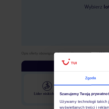
Wybierz
lo
Opis oferty obowiązuje dla wyjazdów w terminie
od
27 kwi
Zgoda
Największe biuro podr
Lider niskich cen
Szanujemy Twoją prywatno
w Polsce
Używamy technologii takich 
wyświetlanych treści i rekla