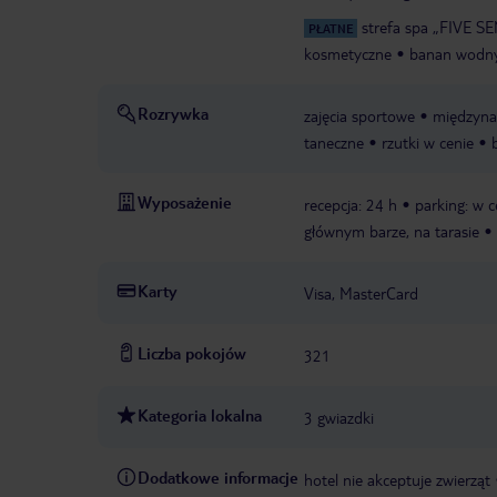
strefa spa „FIVE S
PŁATNE
kosmetyczne
banan wodn
Rozrywka
zajęcia sportowe
międzyna
taneczne
rzutki w cenie
Wyposażenie
recepcja: 24 h
parking: w c
głównym barze, na tarasie
Karty
Visa, MasterCard
Liczba pokojów
321
Kategoria lokalna
3 gwiazdki
Dodatkowe informacje
hotel nie akceptuje zwierząt