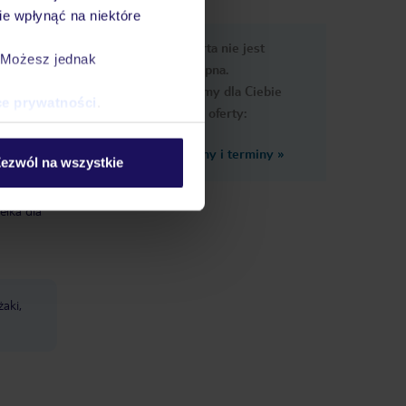
e wpłynąć na niektóre
e
Ups, ta oferta nie jest
macje
. Możesz jednak
dostępna.
Przygotowaliśmy dla Ciebie
ce prywatności
.
podobne oferty:
Zobacz inne ceny i terminy
»
ezwól na wszystkie
ełka dla
żaki,