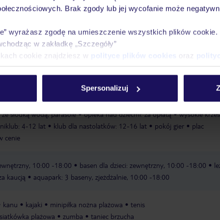
połecznościowych. Brak zgody lub jej wycofanie może negatywni
Ważn
Pokoje
Wyżywienie
Atrakcje
infor
ie” wyrażasz zgodę na umieszczenie wszystkich plików cookie
wchodząc w zakładkę „Szczegóły”
ikach cookie znajdziesz w
polityce plików cookies
oraz
polity
rywatna
piaszczysta
leżaki w cenie
parasole w cenie
Spersonalizuj
Z
, ze słodką wodą, parasole
opieka nad dziećmi: za opłatą
wysokie krzes
niklub: 4-12 lat
klub dla nastolatków: 12-16 lat
pokój gier
plac
 w cenie
ewnętrzny, 10:00 -18:00
basen dla dzieci: zewnętrzny, 10:00 -18:00
le
 za kaucją
aquapark: 3 baseny, zjeżdżalnie, 10:00 -18:00
kanu
kajaki
minipiłka nożna plażowa
tenis
siatkówka plażowa
zumba
taniec brzucha