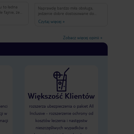
u to ładna
Naprawdę bardzo miła obsługa,
e fajnie, że
jedzenie dobre dostosowane do
wanie lepszy
różnych gustów smakowych. Pokoje
Czytaj więcej
»
otelu - większy
średnie. Plaża blisko. Możliwość
 spory
dojazdu do centrum autobusem
I niemiła,
podmiejskim za 1 dinar (kursuje co
Zobacz więcej opinii
»
cieczek, a
pół godziny), taksówka natomiast 12
lo :( ratownicy
dinarów.
 próbują
ada!!!Animacje
 poza tym, że
zamykały, w
eż nieciekawa -
ilizacji trzeba
 wszędzie
h naciągaczy
urlop w moim
Większość Klientów
ienci
rozszerza ubezpieczenia o pakiet All
ji w
Inclusive - rozszerzenie ochrony od
nacji
kosztów leczenia i następstw
nieszczęśliwych wypadków o