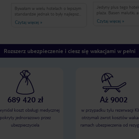
Jedyny plus tego hotel
Bywałam w wielu hotelach o lepszym
plaża. Basen malutki, al
standardzie jednak to były najlepsze
jest też kryty. Zdecydo
wakacje. Hotel widać dość stary ale
Czytaj więcej
»
Czytaj więcej
»
basen na bliżniaczym h
bardzo zadbany. Pokoje sprzątane
- super zjeżdzalnie ale
codziennie, jedyny minus to
kawałek.Obsługa oschła 
klimatyzacja która chodziła kiedy
natrętni sprzedawcy wy
chciała. Przepiękna plaża, jedzenie
animatorzy to tani żigol
dość monotonne ale smaczne więc
Rozszerz ubezpieczenie i ciesz się wakacjami w pełni
też masakra, nachalnie
zawsze można sobie coś wybrać.
podrywać kobiety - żen
Polecam wycieczkę na statek piracki i
beznadziejne, pokój ok,
przejażdżkę wielbłądami
drzwi na tatas się nie 
miarę czysto. Okolica t
syf, kiła i mogiła, do cyw
jechać taksówką. Pełno
nachalnych I natrętnyc
sklepikarzy. Najgorszy 
689 420 zł
Aż 9002
życiu!!!
 wyniósł koszt obsługi medycznej
w przypadku tylu rezerwacji Kl
pokryty jednorazowo przez
otrzymali zwrot kosztów wakac
ubezpieczyciela
ramach ubezpieczenia od rezyg