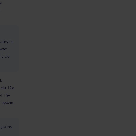
i
ć
datnych
ować
śmy do
ek
elu. Dla
4 i 5-
 będzie
chęcamy