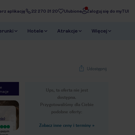
erz aplikację
22 270 31 20
Ulubione
Zaloguj się do myTUI
erunki
Hotele
Atrakcje
Więcej
Udostępnij
e
Ups, ta oferta nie jest
macje
1
/
33
dostępna.
Next slide
Przygotowaliśmy dla Ciebie
podobne oferty:
nie
)
Zobacz inne ceny i terminy
»
Wyjątkowy
Jedyny plus tego hotelu to ładna
lepszym
Naprawdę bardzo miła obsługa,
plaża. Basen malutki, ale fajnie, że
jlepsze
jedzenie dobre dostosowane do