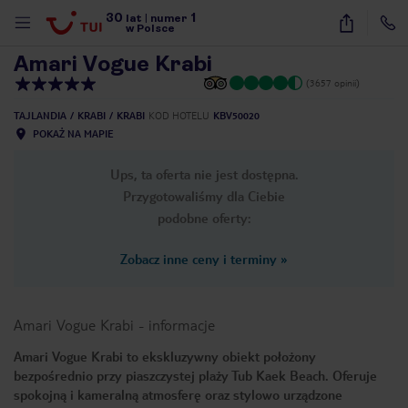
30
1
1
/
26
lat
|
numer
w Polsce
Amari Vogue Krabi
(3657 opinii)
TAJLANDIA
KRABI
KRABI
KOD HOTELU
KBV50020
POKAŻ NA MAPIE
Ups, ta oferta nie jest dostępna.
Przygotowaliśmy dla Ciebie
podobne oferty:
Zobacz inne ceny i terminy
»
Amari Vogue Krabi
-
informacje
Amari Vogue Krabi to ekskluzywny obiekt położony
bezpośrednio przy piaszczystej plaży Tub Kaek Beach. Oferuje
nute
spokojną i kameralną atmosferę oraz stylowo urządzone