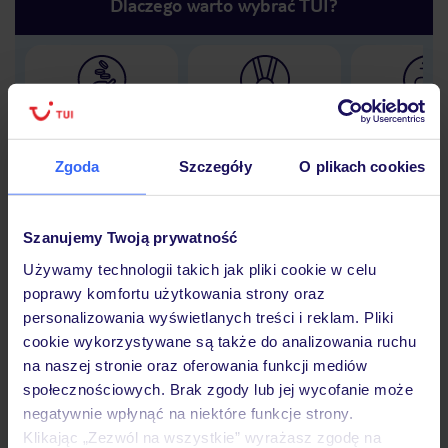
Dlaczego warto wybrać TUI?
Lider niskich cen
Największe biuro
30 lat w P
podróży w Polsce
Zgoda
Szczegóły
O plikach cookies
Szanujemy Twoją prywatność
Hotel
Używamy technologii takich jak pliki cookie w celu
poprawy komfortu użytkowania strony oraz
personalizowania wyświetlanych treści i reklam. Pliki
Opinie
cookie wykorzystywane są także do analizowania ruchu
na naszej stronie oraz oferowania funkcji mediów
społecznościowych. Brak zgody lub jej wycofanie może
Pokoje
negatywnie wpłynąć na niektóre funkcje strony.
Klikając „Zezwól na wszystkie” wyrażasz zgodę na