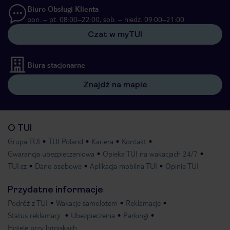
Biuro Obsługi Klienta
pon. – pt. 08:00–22:00, sob. – niedz. 09:00–21:00
Czat w myTUI
Biura stacjonarne
Znajdź na mapie
O TUI
Grupa TUI
TUI Poland
Kariera
Kontakt
Gwarancja ubezpieczeniowa
Opieka TUI na wakacjach 24/7
TUI.cz
Dane osobowe
Aplikacja mobilna TUI
Opinie TUI
Przydatne informacje
Podróż z TUI
Wakacje samolotem
Reklamacje
Status reklamacji
Ubezpieczenia
Parkingi
Hotele przy lotniskach