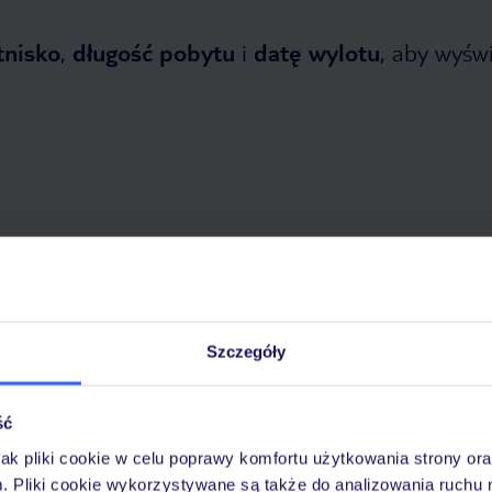
tnisko
,
długość pobytu
i
datę wylotu
, aby wyświe
 2026
do
31 października 2026
Dlaczego warto wybrać TUI?
Szczegóły
ść
óży
Tylko u nas opieka na
10
30 lat w Polsce
wakacjach 24/7
jak pliki cookie w celu poprawy komfortu użytkowania strony or
m. Pliki cookie wykorzystywane są także do analizowania ruchu 