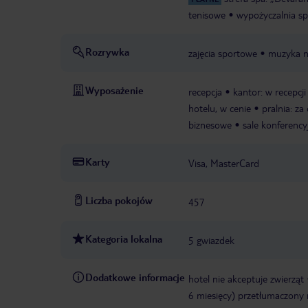
tenisowe
wypożyczalnia sp
Rozrywka
zajęcia sportowe
muzyka n
Wyposażenie
recepcja
kantor: w recepcji
hotelu, w cenie
pralnia: za
biznesowe
sale konferency
Karty
Visa, MasterCard
Liczba pokojów
457
Kategoria lokalna
5 gwiazdek
Dodatkowe informacje
hotel nie akceptuje zwierząt
6 miesięcy) przetłumaczony n