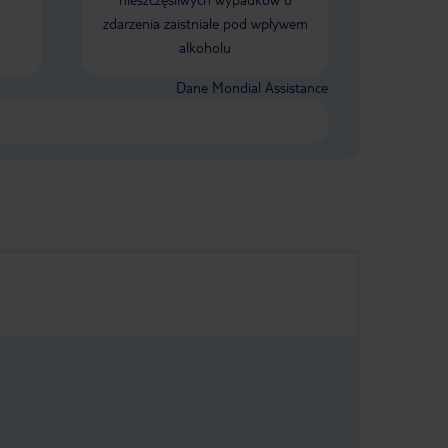
Można odpocząć
zdarzenia zaistniałe pod wpływem
czonej Pattaya.
alkoholu
 wybierać to
Dusit Thani.
Dane Mondial Assistance