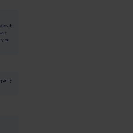
datnych
ować
śmy do
chęcamy