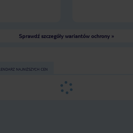
Wokół cisza i spokój. 
od całej głośnej i zatło
Gdybym miała ponownie
na pewno wybrałabym 
Sprawdź szczegóły wariantów ochrony
»
LENDARZ NAJNIŻSZYCH CEN