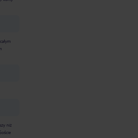
 całym
m
szy niż
Goście