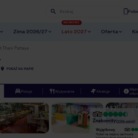
Pobi
Wpisz frazę, której szukasz
NOWOŚĆ
Zima 2026/27
Lato 2027
Oferta
Ki
t Thani Pattaya
POKAŻ NA MAPIE
Ważn
Pokoje
Wyżywienie
Atrakcje
infor
+
32
Znakomity
(
3506
opinii
)
Wyjątkowy
Byliśmy w tym hotelu w trakcie
Hotel na wejściu zachwyca
podróży poślubnej - obsługa hotelu
niesamowitym zapachem i