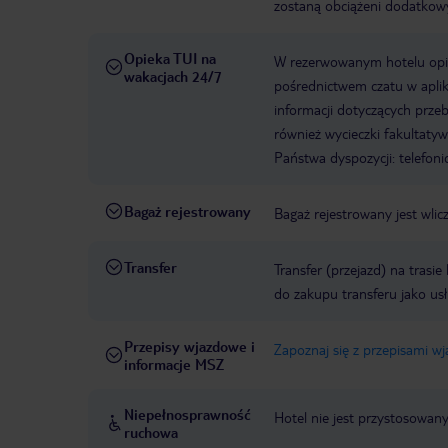
zostaną obciążeni dodatkow
Opieka TUI na
W rezerwowanym hotelu opiek
wakacjach 24/7
pośrednictwem czatu w aplik
informacji dotyczących prze
również wycieczki fakultaty
Państwa dyspozycji: telefon
Bagaż rejestrowany
Bagaż rejestrowany jest wli
Transfer
Transfer (przejazd) na trasi
do zakupu transferu jako us
Przepisy wjazdowe i
Zapoznaj się z przepisami w
informacje MSZ
Niepełnosprawność
Hotel nie jest przystosowan
ruchowa