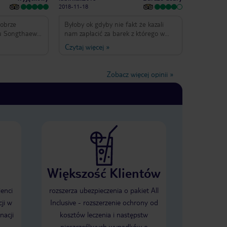
2018-11-18
dobrze
Byłoby ok gdyby nie fakt że kazali
ju Songthaew-i
nam zapłacić za barek z którego w
ego Termina
ogóle nie korzystaliśmy podobno
Czytaj więcej
»
y, własną
wypiliśmy jakieś soki.Proponuję
 tłoku.
kolejnym gościom zrobić za raz sobie
pne przy
zdjęcie wnętrza lodówki najlepiej przy
Zobacz więcej opinii
»
 dużo zieleni.
obecności pokojówki żeby nie było
z widokiem na
niejasności A ja nie świadoma tego co
wo). Minibar
będzie się działo przy wymeldowaniu
e butelki
zostawiłam polskie słodycze(wcale nie
.Są też
tak mało) Do Pattaya jeszcze kiedyś
elowe. Pokoje
wrócę ale na pewno nie do tego
 prasowania i
hotelu
ik( dodatkowa
 zmieniane
Większość Klientów
niadania bardzo
e coś dla
ska, tajska,
ienci
rozszerza ubezpieczenia o pakiet All
.Obsługa
ji w
Inclusive - rozszerzenie ochrony od
ięta i bardzo
nacji
kosztów leczenia i następstw
jest SPA ale
ny czyste.
nieszczęśliwych wypadków o