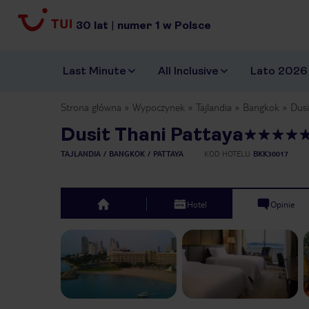
30
lat
|
numer
1
w Polsce
Last Minute
All Inclusive
Lato 2026
Strona główna
Wypoczynek
Tajlandia
Bangkok
Dusi
Dusit Thani Pattaya
TAJLANDIA
BANGKOK
PATTAYA
KOD HOTELU
BKK30017
Hotel
Opinie
top
Previous slide