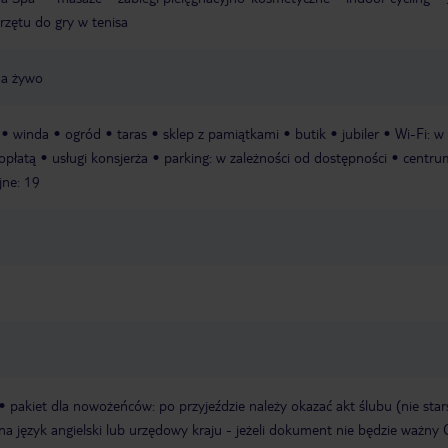
rzętu do gry w tenisa
a żywo
winda
ogród
taras
sklep z pamiątkami
butik
jubiler
Wi-Fi: w
 opłatą
usługi konsjerża
parking: w zależności od dostępności
centru
jne: 19
pakiet dla nowożeńców: po przyjeździe należy okazać akt ślubu (nie star
a język angielski lub urzędowy kraju - jeżeli dokument nie będzie ważny 