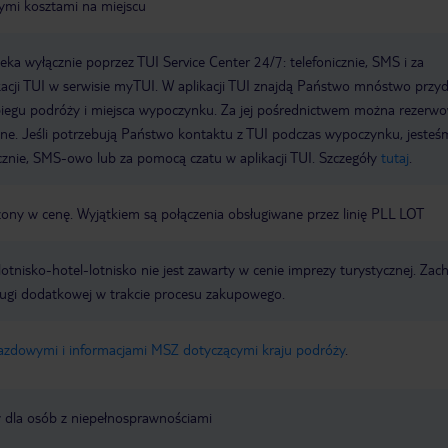
ymi kosztami na miejscu
a wyłącznie poprzez TUI Service Center 24/7: telefonicznie, SMS i za
acji TUI w serwisie myTUI. W aplikacji TUI znajdą Państwo mnóstwo przy
biegu podróży i miejsca wypoczynku. Za jej pośrednictwem można rezerw
wne. Jeśli potrzebują Państwo kontaktu z TUI podczas wypoczynku, jeste
icznie, SMS-owo lub za pomocą czatu w aplikacji TUI. Szczegóły
tutaj
.
czony w cenę. Wyjątkiem są połączenia obsługiwane przez linię PLL LOT
e lotnisko-hotel-lotnisko nie jest zawarty w cenie imprezy turystycznej. Za
ługi dodatkowej w trakcie procesu zakupowego.
jazdowymi i informacjami MSZ dotyczącymi kraju podróży
.
y dla osób z niepełnosprawnościami