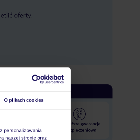
tlić oferty.
O plikach cookies
 000 hoteli w ponad 50
Najwyższa gwarancja
krajach
ubezpieczeniowa
az personalizowania
na naszej stronie oraz