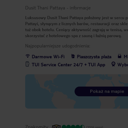
Dusit Thani Pattaya
-
informacje
Luksusowy Dusit Thani Pattaya położony jest w sercu 
Pattayi, słynącym z licznych barów, restauracji oraz sk
tuż obok hotelu. Ceniący aktywność zagrają w tenisa, w
skorzystać z hotelowego spa z sauną i łaźnią parową.
Najpopularniejsze udogodnienia:
Darmowe Wi-Fi
Piaszczysta plaża
Me
TUI Service Center 24/7 + TUI App
Wybó
Pokaż na mapie
Znakomity
(3506 opinii)