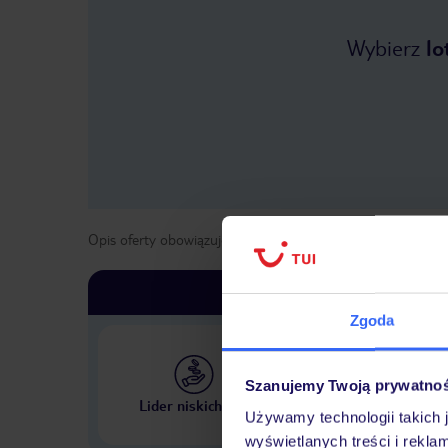
Wybierz
lo
Opis oferty obowiązuje dla wyjazdów w terminie
od
1 maja
Zgoda
Szanujemy Twoją prywatno
Największe biuro podr
Lider niskich cen
w Polsce
Używamy technologii takich 
wyświetlanych treści i rekla