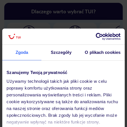
Dlaczego warto wybrać TUI?
Lider niskich cen
Największe biuro
30 lat w P
podróży w Polsce
Zgoda
Szczegóły
O plikach cookies
Szanujemy Twoją prywatność
Używamy technologii takich jak pliki cookie w celu
Hotel
poprawy komfortu użytkowania strony oraz
personalizowania wyświetlanych treści i reklam. Pliki
cookie wykorzystywane są także do analizowania ruchu
Opinie
na naszej stronie oraz oferowania funkcji mediów
społecznościowych. Brak zgody lub jej wycofanie może
negatywnie wpłynąć na niektóre funkcje strony.
Pokoje