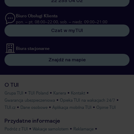
22 255 04 02
Biuro Obsługi Klienta
pon. – pt. 08:00–22:00, sob. – niedz. 09:00–21:00
Czat w myTUI
Biura stacjonarne
Znajdź na mapie
O TUI
Grupa TUI
TUI Poland
Kariera
Kontakt
Gwarancja ubezpieczeniowa
Opieka TUI na wakacjach 24/7
TUI.cz
Dane osobowe
Aplikacja mobilna TUI
Opinie TUI
Przydatne informacje
Podróż z TUI
Wakacje samolotem
Reklamacje