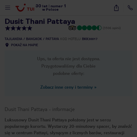
30
1
1
/
38
lat
|
numer
w Polsce
Dusit Thani Pattaya
(3506 opinii)
TAJLANDIA
BANGKOK
PATTAYA
KOD HOTELU
BKK30017
POKAŻ NA MAPIE
Ups, ta oferta nie jest dostępna.
Przygotowaliśmy dla Ciebie
podobne oferty:
Zobacz inne ceny i terminy
»
Dusit Thani Pattaya
-
informacje
Luksusowy Dusit Thani Pattaya położony jest w sercu
popularnego kurortu. Wystarczy 20-minutowy spacer, by znaleźć
nute
się w centrum Pattayi, słynącym z licznych barów, restauracji