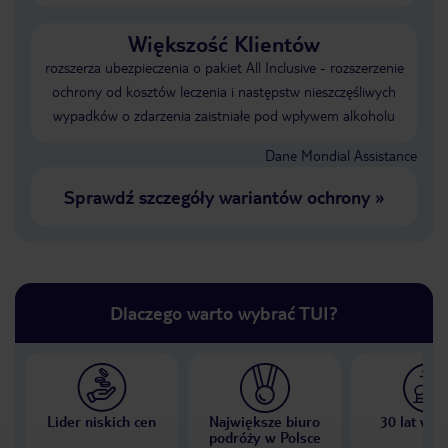
Większość Klientów
rozszerza ubezpieczenia o pakiet All Inclusive - rozszerzenie
ochrony od kosztów leczenia i następstw nieszczęśliwych
wypadków o zdarzenia zaistniałe pod wpływem alkoholu
Dane Mondial Assistance
Sprawdź szczegóły wariantów ochrony
»
Dlaczego warto wybrać TUI?
Lider niskich cen
Największe biuro
30 lat w P
podróży w Polsce