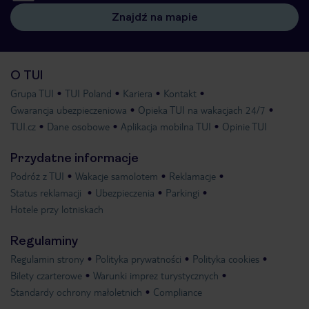
Znajdź na mapie
O TUI
Grupa TUI
TUI Poland
Kariera
Kontakt
Gwarancja ubezpieczeniowa
Opieka TUI na wakacjach 24/7
TUI.cz
Dane osobowe
Aplikacja mobilna TUI
Opinie TUI
Przydatne informacje
Podróż z TUI
Wakacje samolotem
Reklamacje
Status reklamacji
Ubezpieczenia
Parkingi
Hotele przy lotniskach
Regulaminy
Regulamin strony
Polityka prywatności
Polityka cookies
Bilety czarterowe
Warunki imprez turystycznych
Standardy ochrony małoletnich
Compliance