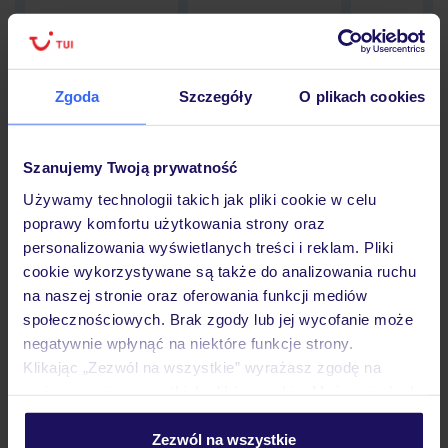
Zgoda
Szczegóły
O plikach cookies
Hotel
Szanujemy Twoją prywatność
Opinie
Używamy technologii takich jak pliki cookie w celu
poprawy komfortu użytkowania strony oraz
personalizowania wyświetlanych treści i reklam. Pliki
Pokoje
cookie wykorzystywane są także do analizowania ruchu
na naszej stronie oraz oferowania funkcji mediów
społecznościowych. Brak zgody lub jej wycofanie może
Wyżywienie
negatywnie wpłynąć na niektóre funkcje strony.
Klikając „Zezwól na wszystkie” wyrażasz zgodę na
umieszczenie wszystkich plików cookie. Możesz jednak
Atrakcje
personalizować swój wybór wchodząc w zakładkę
„Szczegóły”
Zezwól na wszystkie