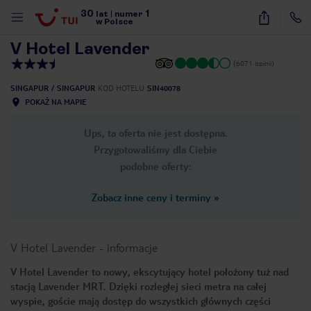
30
1
1
/
27
lat
|
numer
w Polsce
V Hotel Lavender
(6071 opinii)
SINGAPUR
SINGAPUR
KOD HOTELU
SIN40078
POKAŻ NA MAPIE
Ups, ta oferta nie jest dostępna.
Przygotowaliśmy dla Ciebie
podobne oferty:
Zobacz inne ceny i terminy
»
V Hotel Lavender
-
informacje
V Hotel Lavender to nowy, ekscytujący hotel położony tuż nad
stacją Lavender MRT. Dzięki rozległej sieci metra na całej
nute
wyspie, goście mają dostęp do wszystkich głównych części