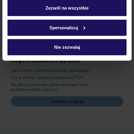
personalizować swój wybór wchodząc w zakładkę
„Szczegóły”
Zezwól na wszystkie
Atrakcje
Szczegółowe informacje o plikach cookie znajdziesz
w
polityce plików cookies
oraz
polityce prywatności
.
Spersonalizuj
Ważne informacje
Nie zezwalaj
Często zadawane pytania
Jak zmienić uczestników/osobę zgłaszającą?
Czy w Hotelu będzie przedstawiciel TUI?
Na jakiej podstawie i gdzie otrzymam karty
pokładowe/bilety lotnicze?
Zobacz więcej