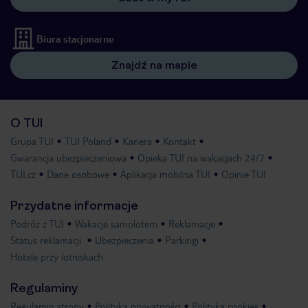
Biura stacjonarne
Znajdź na mapie
O TUI
Grupa TUI
TUI Poland
Kariera
Kontakt
Gwarancja ubezpieczeniowa
Opieka TUI na wakacjach 24/7
TUI.cz
Dane osobowe
Aplikacja mobilna TUI
Opinie TUI
Przydatne informacje
Podróż z TUI
Wakacje samolotem
Reklamacje
Status reklamacji
Ubezpieczenia
Parkingi
Hotele przy lotniskach
Regulaminy
Regulamin strony
Polityka prywatności
Polityka cookies