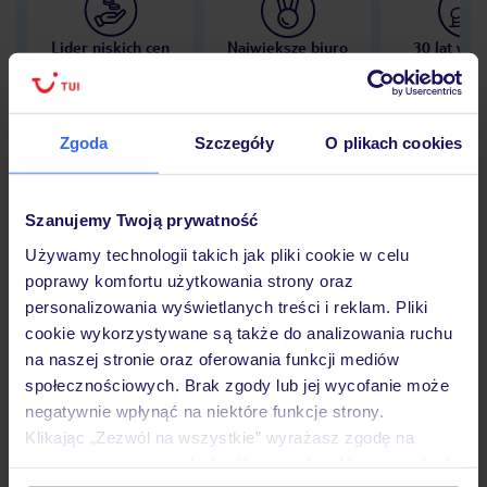
Lider niskich cen
Największe biuro
30 lat w P
podróży w Polsce
Zgoda
Szczegóły
O plikach cookies
Hotel
Szanujemy Twoją prywatność
Używamy technologii takich jak pliki cookie w celu
poprawy komfortu użytkowania strony oraz
Opinie
personalizowania wyświetlanych treści i reklam. Pliki
cookie wykorzystywane są także do analizowania ruchu
na naszej stronie oraz oferowania funkcji mediów
Pokoje
społecznościowych. Brak zgody lub jej wycofanie może
negatywnie wpłynąć na niektóre funkcje strony.
Klikając „Zezwól na wszystkie” wyrażasz zgodę na
Wyżywienie
umieszczenie wszystkich plików cookie. Możesz jednak