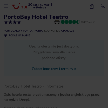
30
1
1
/
19
lat
|
numer
w Polsce
PortoBay Hotel Teatro
(2887 opinii)
PORTUGALIA
PORTO
PORTO
KOD HOTELU
OPO13028
POKAŻ NA MAPIE
Ups, ta oferta nie jest dostępna.
Przygotowaliśmy dla Ciebie
podobne oferty:
Zobacz inne ceny i terminy
»
PortoBay Hotel Teatro
-
informacje
Opis hotelu został przetłumaczony z języka angielskiego przez
narzędzie DeepL
nute
Najpopularniejsze udogodnienia: