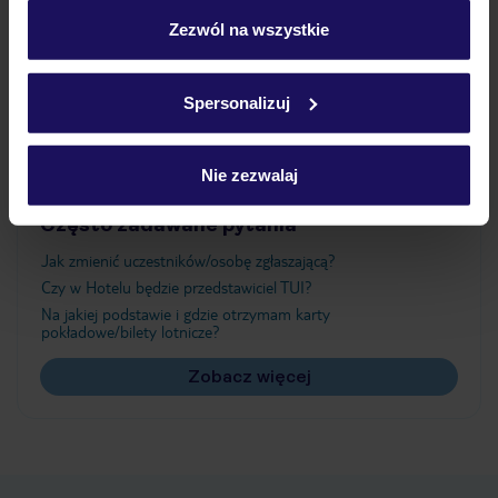
personalizować swój wybór wchodząc w zakładkę
„Szczegóły”
Zezwól na wszystkie
Atrakcje
Szczegółowe informacje o plikach cookie znajdziesz
w
polityce plików cookies
oraz
polityce prywatności
.
Spersonalizuj
Ważne informacje
Nie zezwalaj
Często zadawane pytania
Jak zmienić uczestników/osobę zgłaszającą?
Czy w Hotelu będzie przedstawiciel TUI?
Na jakiej podstawie i gdzie otrzymam karty
pokładowe/bilety lotnicze?
Zobacz więcej