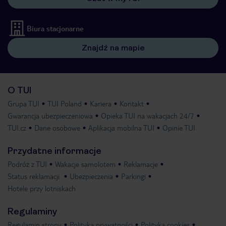
Biura stacjonarne
Znajdź na mapie
O TUI
Grupa TUI
TUI Poland
Kariera
Kontakt
Gwarancja ubezpieczeniowa
Opieka TUI na wakacjach 24/7
TUI.cz
Dane osobowe
Aplikacja mobilna TUI
Opinie TUI
Przydatne informacje
Podróż z TUI
Wakacje samolotem
Reklamacje
Status reklamacji
Ubezpieczenia
Parkingi
Hotele przy lotniskach
Regulaminy
Regulamin strony
Polityka prywatności
Polityka cookies