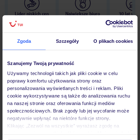
Lider niskich cen
Największe biuro
30 lat w P
podróży w Polsce
Zgoda
Szczegóły
O plikach cookies
Hotel
Szanujemy Twoją prywatność
Używamy technologii takich jak pliki cookie w celu
poprawy komfortu użytkowania strony oraz
Opinie
personalizowania wyświetlanych treści i reklam. Pliki
cookie wykorzystywane są także do analizowania ruchu
na naszej stronie oraz oferowania funkcji mediów
Pokoje
społecznościowych. Brak zgody lub jej wycofanie może
negatywnie wpłynąć na niektóre funkcje strony.
Klikając „Zezwól na wszystkie” wyrażasz zgodę na
Wyżywienie
umieszczenie wszystkich plików cookie. Możesz jednak