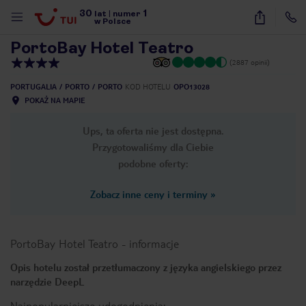
30
1
1
/
19
lat
|
numer
w Polsce
PortoBay Hotel Teatro
(2887 opinii)
PORTUGALIA
PORTO
PORTO
KOD HOTELU
OPO13028
POKAŻ NA MAPIE
Ups, ta oferta nie jest dostępna.
Przygotowaliśmy dla Ciebie
podobne oferty:
Zobacz inne ceny i terminy
»
PortoBay Hotel Teatro
-
informacje
Opis hotelu został przetłumaczony z języka angielskiego przez
narzędzie DeepL
nute
Najpopularniejsze udogodnienia: