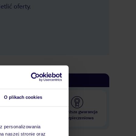
tlić oferty.
O plikach cookies
 000 hoteli w ponad 50
Najwyższa gwarancja
krajach
ubezpieczeniowa
az personalizowania
na naszej stronie oraz