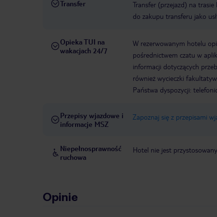
Transfer
Transfer (przejazd) na trasi
do zakupu transferu jako us
Opieka TUI na
W rezerwowanym hotelu opiek
wakacjach 24/7
pośrednictwem czatu w aplik
informacji dotyczących prze
również wycieczki fakultaty
Państwa dyspozycji: telefon
Przepisy wjazdowe i
Zapoznaj się z przepisami w
informacje MSZ
Niepełnosprawność
Hotel nie jest przystosowan
ruchowa
Opinie