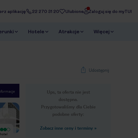
erz aplikację
22 270 31 20
Ulubione
Zaloguj się do myTUI
erunki
Hotele
Atrakcje
Więcej
Udostępnij
nformacje
Ups, ta oferta nie jest
1
/
32
dostępna.
Next slide
Przygotowaliśmy dla Ciebie
podobne oferty:
Zobacz inne ceny i terminy
»
Hotel zdecydowanie nie zasługuje na
Hotel niestety nie zasługuje na 5*,
 hotel
pięć gwiazdek. Pokoje są stare, z
wymaga już generalnego remontu, w