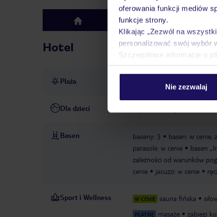
oferowania funkcji mediów s
funkcje strony.
Hotel
top
Klikając „Zezwól na wszystk
personalizować swój wybór 
Hotel
Szczegółowe informacje o pl
Plaża
ok. 5 km do plaży
Nie zezwalaj
Dla dzieci
wydzielona część basenu dla 
Basen
baseny: 3
basen: w cenie, 
parasole: w cenie
basen „In
zależności od warunków pogo
cenie
jacuzzi: w cenie
ręc
Sport i Wellness
sauna fińska
siło
W CENIE
masaże
zabiegi k
PŁATNE