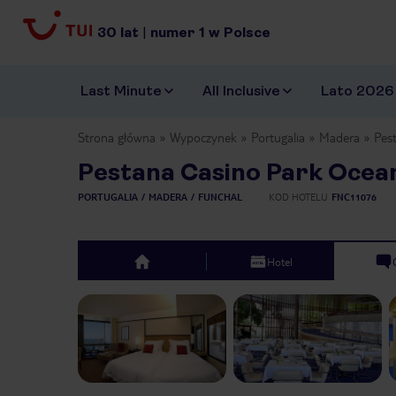
30
lat
|
numer
1
w Polsce
Last Minute
All Inclusive
Lato 2026
Strona główna
Wypoczynek
Portugalia
Madera
Pes
Pestana Casino Park Ocea
PORTUGALIA
MADERA
FUNCHAL
KOD HOTELU
FNC11076
Hotel
top
Previous slide