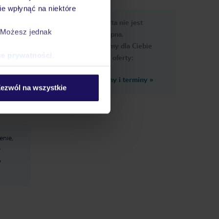
e wpłynąć na niektóre
nformacje
Ups, ta oferta nie jest
. Możesz jednak
dostępna.
Przygotowaliśmy dla Ciebie
ce prywatności
.
podobne oferty:
Zobacz inne ceny i terminy
»
ezwól na wszystkie
enie,
w
w