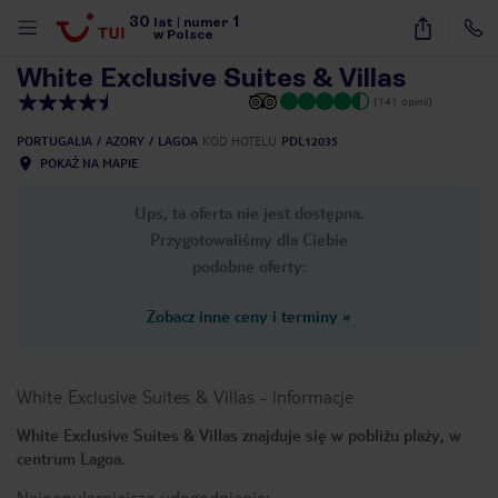
30
1
1
/
67
lat
|
numer
w Polsce
White Exclusive Suites & Villas
(141 opinii)
PORTUGALIA
AZORY
LAGOA
KOD HOTELU
PDL12035
POKAŻ NA MAPIE
Ups, ta oferta nie jest dostępna.
Przygotowaliśmy dla Ciebie
podobne oferty:
Zobacz inne ceny i terminy
»
White Exclusive Suites & Villas
-
informacje
White Exclusive Suites & Villas znajduje się w pobliżu plaży, w
centrum Lagoa.
nute
Najpopularniejsze udogodnienia: