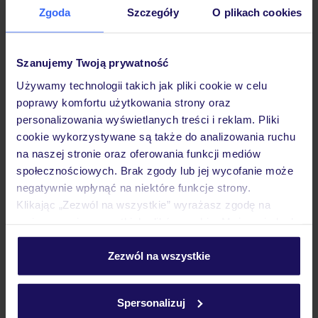
Zgoda
Szczegóły
O plikach cookies
Hotel
Szanujemy Twoją prywatność
Pokoje
Używamy technologii takich jak pliki cookie w celu
poprawy komfortu użytkowania strony oraz
personalizowania wyświetlanych treści i reklam. Pliki
Wyżywienie
cookie wykorzystywane są także do analizowania ruchu
na naszej stronie oraz oferowania funkcji mediów
społecznościowych. Brak zgody lub jej wycofanie może
Atrakcje
negatywnie wpłynąć na niektóre funkcje strony.
Klikając „Zezwól na wszystkie” wyrażasz zgodę na
umieszczenie wszystkich plików cookie. Możesz jednak
Ważne informacje
personalizować swój wybór wchodząc w zakładkę
„Szczegóły”
Zezwól na wszystkie
Szczegółowe informacje o plikach cookie znajdziesz
w
polityce plików cookies
oraz
polityce prywatności
.
Często zadawane pytania
Spersonalizuj