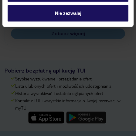
Jak zmienić uczestników/osobę zgłaszającą?
Czy w Hotelu będzie przedstawiciel TUI?
Nie zezwalaj
Na jakiej podstawie i gdzie otrzymam karty
pokładowe/bilety lotnicze?
Zobacz więcej
Pobierz bezpłatną aplikację TUI
Szybkie wyszukiwanie i przeglądanie ofert
Lista ulubionych ofert i możliwość ich udostępniania
Historia wyszukiwań i ostatnio oglądanych ofert
Kontakt z TUI i wszystkie informacje o Twojej rezerwacji w
myTUI