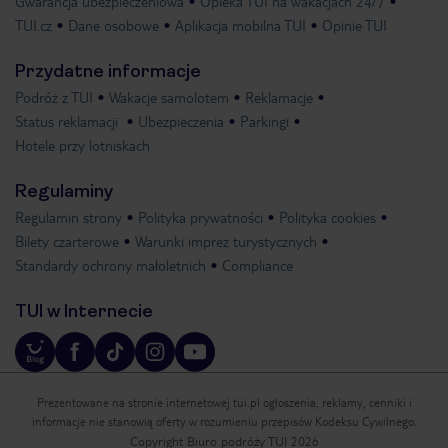
Gwarancja ubezpieczeniowa
Opieka TUI na wakacjach 24/7
TUI.cz
Dane osobowe
Aplikacja mobilna TUI
Opinie TUI
Przydatne informacje
Podróż z TUI
Wakacje samolotem
Reklamacje
Status reklamacji
Ubezpieczenia
Parkingi
Hotele przy lotniskach
Regulaminy
Regulamin strony
Polityka prywatności
Polityka cookies
Bilety czarterowe
Warunki imprez turystycznych
Standardy ochrony małoletnich
Compliance
TUI w Internecie
Prezentowane na stronie internetowej tui.pl ogłoszenia, reklamy, cenniki i
informacje nie stanowią oferty w rozumieniu przepisów Kodeksu Cywilnego.
Copyright Biuro podróży TUI 2026