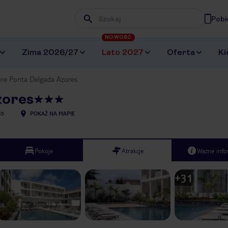
Pobi
Wpisz frazę, której szukasz
NOWOŚĆ
Zima 2026/27
Lato 2027
Oferta
Ki
re Ponta Delgada Azores
zores
55
POKAŻ NA MAPIE
Pokoje
Atrakcje
Ważne info
+
31