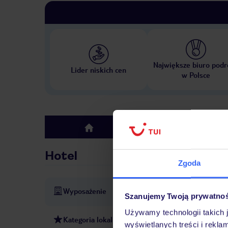
Największe biuro podr
Lider niskich cen
w Polsce
Hotel
top
Hotel
Zgoda
Wyposażenie
Recepcja 24h
WLAN/WiFi w
Szanujemy Twoją prywatno
Używamy technologii takich 
Kategoria lokalna
4 gwiazdki
wyświetlanych treści i rekla