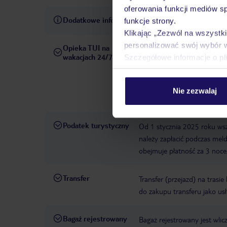
oferowania funkcji mediów s
Dodatkowe informacje
Mercure Ponta Delgada Azo
funkcje strony.
Klikając „Zezwól na wszystk
personalizować swój wybór 
Opieka TUI na
W rezerwowanym hotelu opiek
wakacjach 24/7
Szczegółowe informacje o pl
pośrednictwem czatu w aplik
informacji dotyczących prze
również wycieczki fakultaty
Nie zezwalaj
Państwa dyspozycji: telefon
Podatek turystyczny
Od 1 stycznia 2025 roku wsz
należy zapłacić podczas me
obejmuje płatność za 3 noce,
Transfer
Transfer (przejazd) na trasi
do zakupu transferu jako us
Bagaż rejestrowany
Bagaż rejestrowany jest wli