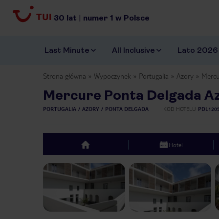
30
lat
|
numer
1
w Polsce
Last Minute
All Inclusive
Lato 2026
Strona główna
Wypoczynek
Portugalia
Azory
Mercu
Mercure Ponta Delgada A
PORTUGALIA
AZORY
PONTA DELGADA
KOD HOTELU
PDL120
Hotel
top
Previous slide