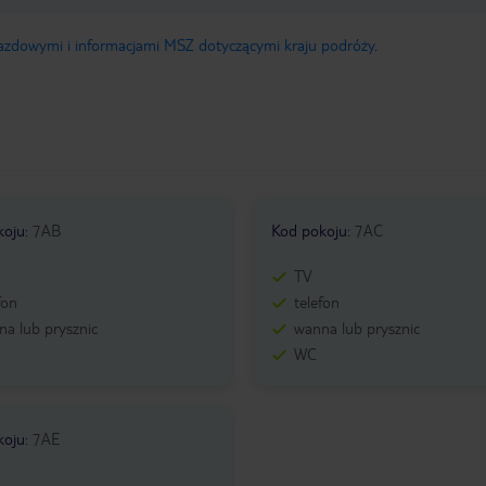
jazdowymi i informacjami MSZ dotyczącymi kraju podróży
.
koju
:
7AB
Kod pokoju
:
7AC
TV
fon
telefon
a lub prysznic
wanna lub prysznic
WC
koju
:
7AE