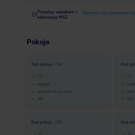
Przepisy wjazdowe i
Zapoznaj się z przepisami w
informacje MSZ
Pokoje
Kod pokoju
:
7AA
Kod po
TV
TV
telefon
tele
wanna lub prysznic
wann
WC
WC
Kod pokoju
:
7AD
Kod po
TV
TV