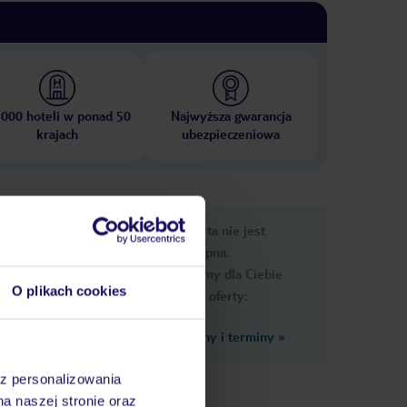
 000 hoteli w ponad 50
Najwyższa gwarancja
krajach
ubezpieczeniowa
rmacje
Ups, ta oferta nie jest
dostępna.
Przygotowaliśmy dla Ciebie
O plikach cookies
podobne oferty:
Zobacz inne ceny i terminy
»
az personalizowania
na naszej stronie oraz