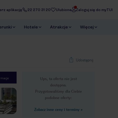
erz aplikację
22 270 31 20
Ulubione
Zaloguj się do myTUI
erunki
Hotele
Atrakcje
Więcej
Udostępnij
rmacje
Ups, ta oferta nie jest
1
/
37
dostępna.
Next slide
Przygotowaliśmy dla Ciebie
podobne oferty:
Zobacz inne ceny i terminy
»