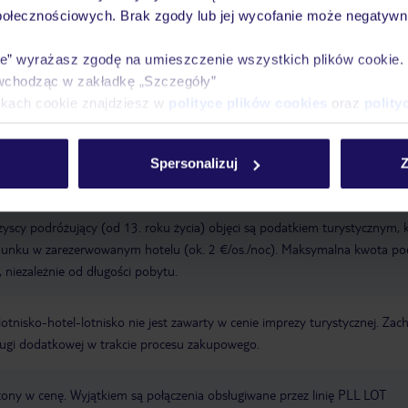
połecznościowych. Brak zgody lub jej wycofanie może negatywni
res
ie” wyrażasz zgodę na umieszczenie wszystkich plików cookie
wchodząc w zakładkę „Szczegóły”
a wyłącznie poprzez TUI Service Center 24/7: telefonicznie, SMS i za
ikach cookie znajdziesz w
polityce plików cookies
oraz
polity
acji TUI w serwisie myTUI. W aplikacji TUI znajdą Państwo mnóstwo przy
biegu podróży i miejsca wypoczynku. Za jej pośrednictwem można rezerw
wne. Jeśli potrzebują Państwo kontaktu z TUI podczas wypoczynku, jeste
Spersonalizuj
Z
icznie, SMS-owo lub za pomocą czatu w aplikacji TUI. Szczegóły
tutaj
.
yscy podróżujący (od 13. roku życia) objęci są podatkiem turystycznym, 
ldunku w zarezerwowanym hotelu (ok. 2 €/os./noc). Maksymalna kwota p
 niezależnie od długości pobytu.
e lotnisko-hotel-lotnisko nie jest zawarty w cenie imprezy turystycznej. Za
ługi dodatkowej w trakcie procesu zakupowego.
czony w cenę. Wyjątkiem są połączenia obsługiwane przez linię PLL LOT