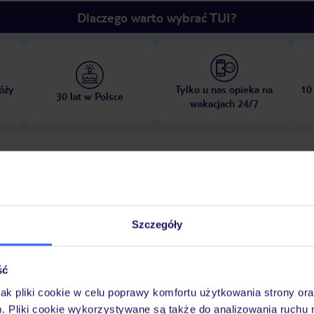
Dlaczego warto wybrać TUI?
óży
Tylko u nas opieka na
10
30 lat w Polsce
wakacjach 24/7
Pokoje
Atrakcje
Ważne info
Szczegóły
 hotelu: za opłatą
Łączna liczba pokoi: 75
ść
jak pliki cookie w celu poprawy komfortu użytkowania strony or
m. Pliki cookie wykorzystywane są także do analizowania ruchu 