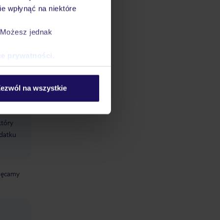
e wpłynąć na niektóre
. Możesz jednak
ce prywatności
.
datnych
ować
śmy do
ezwól na wszystkie
który
odatku
chęcamy