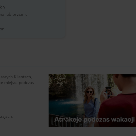
fon
a lub prysznic
kon
naszych Klientach,
ce miejsca podczas
rajach,