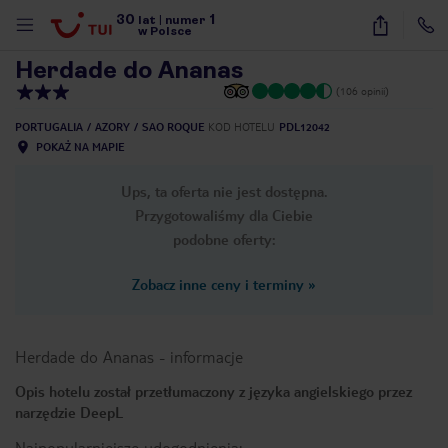
30
1
1
/
19
lat
|
numer
w Polsce
Herdade do Ananas
(106 opinii)
PORTUGALIA
AZORY
SAO ROQUE
KOD HOTELU
PDL12042
POKAŻ NA MAPIE
Ups, ta oferta nie jest dostępna.
Przygotowaliśmy dla Ciebie
podobne oferty:
Zobacz inne ceny i terminy
»
Herdade do Ananas
-
informacje
Opis hotelu został przetłumaczony z języka angielskiego przez
narzędzie DeepL
nute
Najpopularniejsze udogodnienia: