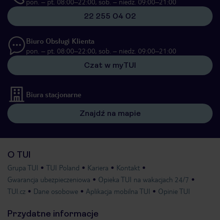
pon. – pt. 08:00–22:00, sob. – niedz. 09:00–21:00
22 255 04 02
Biuro Obsługi Klienta
pon. – pt. 08:00–22:00, sob. – niedz. 09:00–21:00
Czat w myTUI
Biura stacjonarne
Znajdź na mapie
O TUI
Grupa TUI
TUI Poland
Kariera
Kontakt
Gwarancja ubezpieczeniowa
Opieka TUI na wakacjach 24/7
TUI.cz
Dane osobowe
Aplikacja mobilna TUI
Opinie TUI
Przydatne informacje