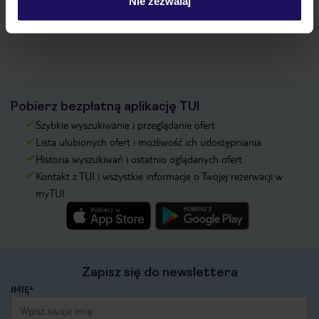
Nie zezwalaj
Zobacz więcej
Pobierz bezpłatną aplikację TUI
Szybkie wyszukiwanie i przeglądanie ofert
Lista ulubionych ofert i możliwość ich udostępniania
Historia wyszukiwań i ostatnio oglądanych ofert
Kontakt z TUI i wszystkie informacje o Twojej rezerwacji w
myTUI
Zapisz się do newslettera
IMIĘ*