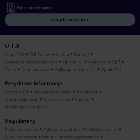
Biura stacjonarne
Znajdź na mapie
O TUI
Grupa TUI
TUI Poland
Kariera
Kontakt
Gwarancja ubezpieczeniowa
Opieka TUI na wakacjach 24/7
TUI.cz
Dane osobowe
Aplikacja mobilna TUI
Opinie TUI
Przydatne informacje
Podróż z TUI
Wakacje samolotem
Reklamacje
Status reklamacji
Ubezpieczenia
Parkingi
Hotele przy lotniskach
Regulaminy
Regulamin strony
Polityka prywatności
Polityka cookies
Bilety czarterowe
Warunki imprez turystycznych