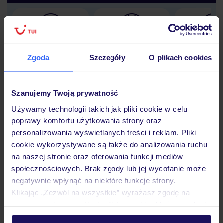
Lider niskich cen
Największe biuro
30 lat w P
podróży w Polsce
Zgoda
Szczegóły
O plikach cookies
Szanujemy Twoją prywatność
Używamy technologii takich jak pliki cookie w celu
Hotel
poprawy komfortu użytkowania strony oraz
personalizowania wyświetlanych treści i reklam. Pliki
cookie wykorzystywane są także do analizowania ruchu
Pokoje
na naszej stronie oraz oferowania funkcji mediów
społecznościowych. Brak zgody lub jej wycofanie może
negatywnie wpłynąć na niektóre funkcje strony.
Wyżywienie
Klikając „Zezwól na wszystkie” wyrażasz zgodę na
umieszczenie wszystkich plików cookie. Możesz jednak
personalizować swój wybór wchodząc w zakładkę