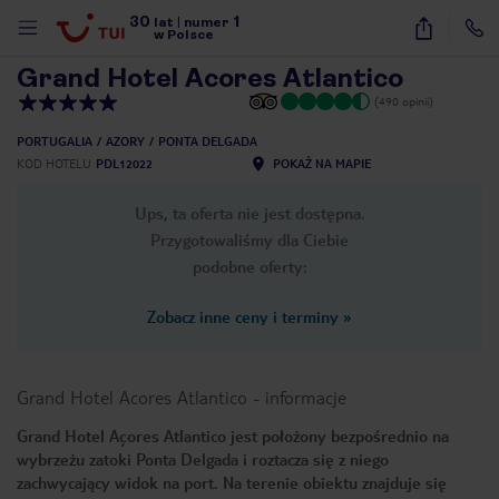
30
1
1
/
16
lat
|
numer
w Polsce
Grand Hotel Acores Atlantico
(490 opinii)
PORTUGALIA
AZORY
PONTA DELGADA
KOD HOTELU
PDL12022
POKAŻ NA MAPIE
Ups, ta oferta nie jest dostępna.
Przygotowaliśmy dla Ciebie
podobne oferty:
Zobacz inne ceny i terminy
»
Grand Hotel Acores Atlantico
-
informacje
Grand Hotel Açores Atlantico jest położony bezpośrednio na
wybrzeżu zatoki Ponta Delgada i roztacza się z niego
nute
zachwycający widok na port. Na terenie obiektu znajduje się