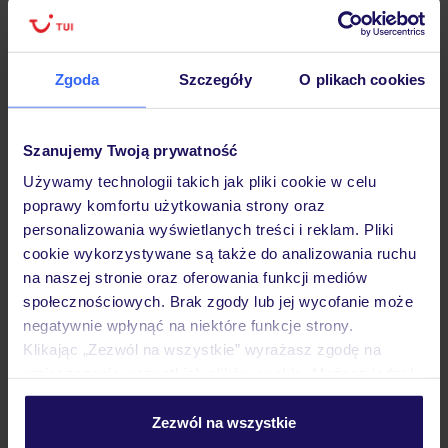
Zgoda
Szczegóły
O plikach cookies
Hotel
Szanujemy Twoją prywatność
Opinie
Używamy technologii takich jak pliki cookie w celu
poprawy komfortu użytkowania strony oraz
personalizowania wyświetlanych treści i reklam. Pliki
Pokoje
cookie wykorzystywane są także do analizowania ruchu
na naszej stronie oraz oferowania funkcji mediów
społecznościowych. Brak zgody lub jej wycofanie może
Wyżywienie
negatywnie wpłynąć na niektóre funkcje strony.
Klikając „Zezwól na wszystkie” wyrażasz zgodę na
umieszczenie wszystkich plików cookie. Możesz jednak
Atrakcje
personalizować swój wybór wchodząc w zakładkę
„Szczegóły”
Zezwól na wszystkie
Szczegółowe informacje o plikach cookie znajdziesz