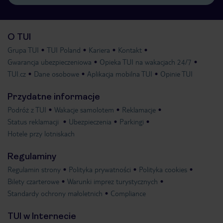
O TUI
Grupa TUI
TUI Poland
Kariera
Kontakt
Gwarancja ubezpieczeniowa
Opieka TUI na wakacjach 24/7
TUI.cz
Dane osobowe
Aplikacja mobilna TUI
Opinie TUI
Przydatne informacje
Podróż z TUI
Wakacje samolotem
Reklamacje
Status reklamacji
Ubezpieczenia
Parkingi
Hotele przy lotniskach
Regulaminy
Regulamin strony
Polityka prywatności
Polityka cookies
Bilety czarterowe
Warunki imprez turystycznych
Standardy ochrony małoletnich
Compliance
TUI w Internecie