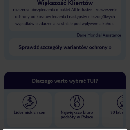
Większość Klientów
rozszerza ubezpieczenia o pakiet All Inclusive - rozszerzenie
ochrony od kosztów leczenia i następstw nieszczęśliwych
wypadków o zdarzenia zaistniałe pod wpływem alkoholu
Dane Mondial Assistance
Sprawdź szczegóły wariantów ochrony
»
Dlaczego warto wybrać TUI?
Lider niskich cen
Największe biuro
30 lat w P
podróży w Polsce