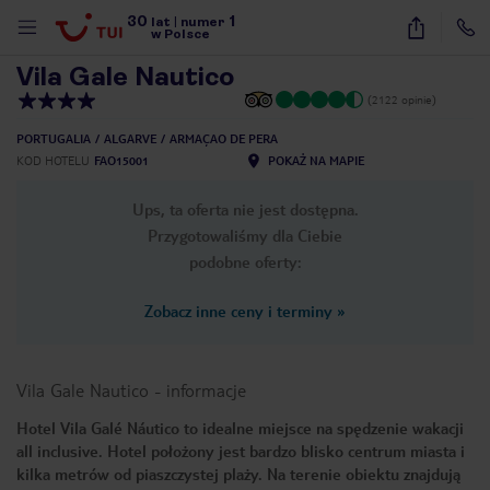
30
1
1
/
50
lat
|
numer
w Polsce
Vila Gale Nautico
(2122 opinie)
PORTUGALIA
ALGARVE
ARMAÇAO DE PERA
KOD HOTELU
FAO15001
POKAŻ NA MAPIE
Ups, ta oferta nie jest dostępna.
Przygotowaliśmy dla Ciebie
podobne oferty:
Zobacz inne ceny i terminy
»
Vila Gale Nautico
-
informacje
Hotel Vila Galé Náutico to idealne miejsce na spędzenie wakacji
all inclusive. Hotel położony jest bardzo blisko centrum miasta i
nute
kilka metrów od piaszczystej plaży. Na terenie obiektu znajdują