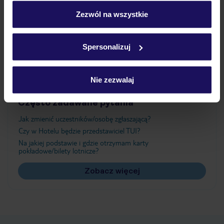
personalizować swój wybór wchodząc w zakładkę
„Szczegóły”
Zezwól na wszystkie
Atrakcje
Szczegółowe informacje o plikach cookie znajdziesz
w
polityce plików cookies
oraz
polityce prywatności
.
Spersonalizuj
Ważne informacje
Nie zezwalaj
Często zadawane pytania
Jak zmienić uczestników/osobę zgłaszającą?
Czy w Hotelu będzie przedstawiciel TUI?
Na jakiej podstawie i gdzie otrzymam karty
pokładowe/bilety lotnicze?
Zobacz więcej