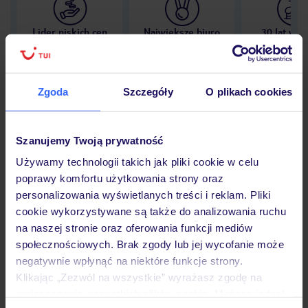
Lider niskich cen
Największe biuro
30 lat w P
podróży w Polsce
Zgoda
Szczegóły
O plikach cookies
Hotel
Szanujemy Twoją prywatność
Używamy technologii takich jak pliki cookie w celu
poprawy komfortu użytkowania strony oraz
Opinie
personalizowania wyświetlanych treści i reklam. Pliki
cookie wykorzystywane są także do analizowania ruchu
na naszej stronie oraz oferowania funkcji mediów
Pokoje
społecznościowych. Brak zgody lub jej wycofanie może
negatywnie wpłynąć na niektóre funkcje strony.
Klikając „Zezwól na wszystkie” wyrażasz zgodę na
Wyżywienie
umieszczenie wszystkich plików cookie. Możesz jednak