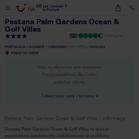
30
1
1
/
38
lat
|
numer
w Polsce
Pestana Palm Gardens Ocean &
Golf Villas
(1249 opinii)
PORTUGALIA
ALGARVE
CARVOEIRO
KOD HOTELU
FAO23002
POKAŻ NA MAPIE
Ups, ta oferta nie jest dostępna.
Przygotowaliśmy dla Ciebie
podobne oferty:
Zobacz inne ceny i terminy
»
Pestana Palm Gardens Ocean & Golf Villas
-
informacje
Pestana Palm Gardens Ocean & Golf Villas to dobrze
nute
wyposażone apartamenty zlokalizowane w urokliwej