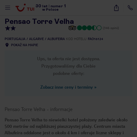
30
1
1
/
21
lat
|
numer
w Polsce
Pensao Torre Velha
(346 opinii)
PORTUGALIA
ALGARVE
ALBUFEIRA
KOD HOTELU
FAO16124
POKAŻ NA MAPIE
Ups, ta oferta nie jest dostępna.
Przygotowaliśmy dla Ciebie
podobne oferty:
Zobacz inne ceny i terminy
»
Pensao Torre Velha
-
informacje
Pensao Torre Velha to niewielki hotel położony zaledwie około
500 metrów od najbliższej piaszczystej plaży. Centrum miasta
nute
Albufeira oddalone jest o około 4 km i oferuje liczne sklepy i