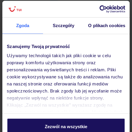
Zgoda
Szczegóły
O plikach cookies
Hotel
Szanujemy Twoją prywatność
Opinie
Używamy technologii takich jak pliki cookie w celu
poprawy komfortu użytkowania strony oraz
personalizowania wyświetlanych treści i reklam. Pliki
Pokoje
cookie wykorzystywane są także do analizowania ruchu
na naszej stronie oraz oferowania funkcji mediów
społecznościowych. Brak zgody lub jej wycofanie może
Wyżywienie
negatywnie wpłynąć na niektóre funkcje strony.
Klikając „Zezwól na wszystkie” wyrażasz zgodę na
umieszczenie wszystkich plików cookie. Możesz jednak
Atrakcje
personalizować swój wybór wchodząc w zakładkę
„Szczegóły”
Zezwól na wszystkie