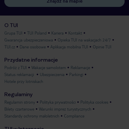
Znajdź na mapie
O TUI
Grupa TUI
TUI Poland
Kariera
Kontakt
Gwarancja ubezpieczeniowa
Opieka TUI na wakacjach 24/7
TUI.cz
Dane osobowe
Aplikacja mobilna TUI
Opinie TUI
Przydatne informacje
Podróż z TUI
Wakacje samolotem
Reklamacje
Status reklamacji
Ubezpieczenia
Parkingi
Hotele przy lotniskach
Regulaminy
Regulamin strony
Polityka prywatności
Polityka cookies
Bilety czarterowe
Warunki imprez turystycznych
Standardy ochrony małoletnich
Compliance