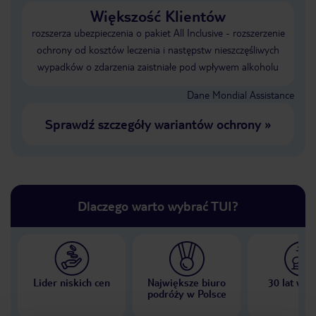
Większość Klientów
rozszerza ubezpieczenia o pakiet All Inclusive - rozszerzenie
ochrony od kosztów leczenia i następstw nieszczęśliwych
wypadków o zdarzenia zaistniałe pod wpływem alkoholu
Dane Mondial Assistance
Sprawdź szczegóły wariantów ochrony
»
Dlaczego warto wybrać TUI?
Lider niskich cen
Największe biuro
30 lat w P
podróży w Polsce