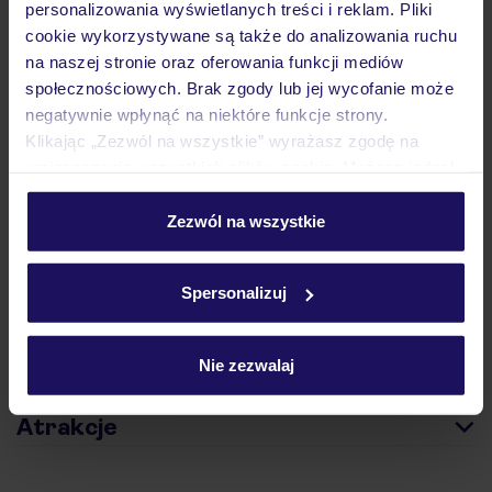
personalizowania wyświetlanych treści i reklam. Pliki
cookie wykorzystywane są także do analizowania ruchu
na naszej stronie oraz oferowania funkcji mediów
społecznościowych. Brak zgody lub jej wycofanie może
Hotel
negatywnie wpłynąć na niektóre funkcje strony.
Klikając „Zezwól na wszystkie” wyrażasz zgodę na
umieszczenie wszystkich plików cookie. Możesz jednak
Opinie
personalizować swój wybór wchodząc w zakładkę
„Szczegóły”
Zezwól na wszystkie
Szczegółowe informacje o plikach cookie znajdziesz
Pokoje
w
polityce plików cookies
oraz
polityce prywatności
.
Spersonalizuj
Wyżywienie
Nie zezwalaj
Atrakcje