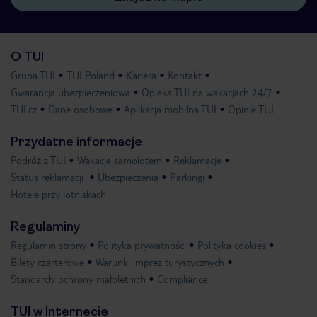
O TUI
Grupa TUI
TUI Poland
Kariera
Kontakt
Gwarancja ubezpieczeniowa
Opieka TUI na wakacjach 24/7
TUI.cz
Dane osobowe
Aplikacja mobilna TUI
Opinie TUI
Przydatne informacje
Podróż z TUI
Wakacje samolotem
Reklamacje
Status reklamacji
Ubezpieczenia
Parkingi
Hotele przy lotniskach
Regulaminy
Regulamin strony
Polityka prywatności
Polityka cookies
Bilety czarterowe
Warunki imprez turystycznych
Standardy ochrony małoletnich
Compliance
TUI w Internecie