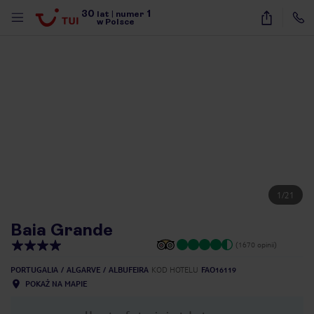
30
1
lat
|
numer
w Polsce
1
/
21
Baia Grande
(1670 opinii)
PORTUGALIA
ALGARVE
ALBUFEIRA
KOD HOTELU
FAO16119
POKAŻ NA MAPIE
nute