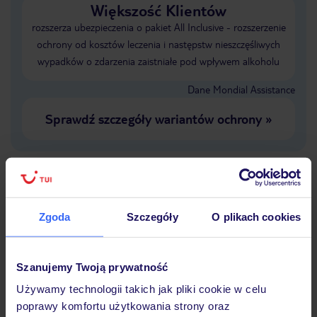
Większość Klientów
rozszerza ubezpieczenia o pakiet All Inclusive - rozszerzenie
ochrony od kosztów leczenia i następstw nieszczęśliwych
wypadków o zdarzenia zaistniałe pod wpływem alkoholu
Dane Mondial Assistance
Sprawdź szczegóły wariantów ochrony
»
Dlaczego warto wybrać TUI?
Zgoda
Szczegóły
O plikach cookies
Szanujemy Twoją prywatność
Lider niskich cen
Największe biuro
30 lat w P
podróży w Polsce
Używamy technologii takich jak pliki cookie w celu
poprawy komfortu użytkowania strony oraz