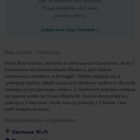
Ups, ta oferta nie jest dostępna.
Przygotowaliśmy dla Ciebie
podobne oferty:
Zobacz inne ceny i terminy
»
Baia Grande
-
informacje
Hotel Baia Grande, położony w miejscowości Sesmarias, około 5
kilometrów od centrum miasta Albufeira, jest chętnie
wybieranym obiektem w Portugalii. Obiekt znajduje się w
spokojnej okolicy, dzięki czemu jest idealnym wyborem dla osób
szukających przyjemnego relaksu. Z niektórych pokojów roztacza
się piękny widok na Ocean Atlantycki. Goście skorzystają tu z
jednego z 3 basenów, strefy spa czy jednego z 3 barów. Czas
umili muzyka na żywo.
Najpopularniejsze udogodnienia:
Darmowe Wi-Fi