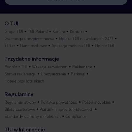
O TUI
Grupa TUI
TUI Poland
Kariera
Kontakt
Gwarancja ubezpieczeniowa
Opieka TUI na wakacjach 24/7
TUI.cz
Dane osobowe
Aplikacja mobilna TUI
Opinie TUI
Przydatne informacje
Podróż z TUI
Wakacje samolotem
Reklamacje
Status reklamacji
Ubezpieczenia
Parkingi
Hotele przy lotniskach
Regulaminy
Regulamin strony
Polityka prywatności
Polityka cookies
Bilety czarterowe
Warunki imprez turystycznych
Standardy ochrony małoletnich
Compliance
TUI w Internecie