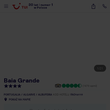
30
1
lat
|
numer
w Polsce
1
/
21
Baia Grande
(1670 opinii)
PORTUGALIA
ALGARVE
ALBUFEIRA
KOD HOTELU
FAO16119
POKAŻ NA MAPIE
nute