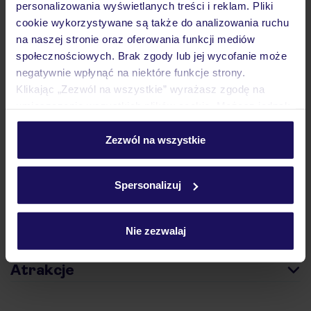
personalizowania wyświetlanych treści i reklam. Pliki
cookie wykorzystywane są także do analizowania ruchu
na naszej stronie oraz oferowania funkcji mediów
społecznościowych. Brak zgody lub jej wycofanie może
Hotel
negatywnie wpłynąć na niektóre funkcje strony.
Klikając „Zezwól na wszystkie” wyrażasz zgodę na
umieszczenie wszystkich plików cookie. Możesz jednak
Opinie
personalizować swój wybór wchodząc w zakładkę
„Szczegóły”
Zezwól na wszystkie
Szczegółowe informacje o plikach cookie znajdziesz
Pokoje
w
polityce plików cookies
oraz
polityce prywatności
.
Spersonalizuj
Wyżywienie
Nie zezwalaj
Atrakcje