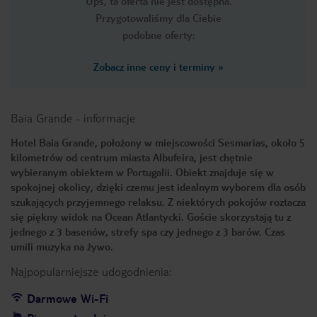
Ups, ta oferta nie jest dostępna.
Przygotowaliśmy dla Ciebie
podobne oferty:
Zobacz inne ceny i terminy
»
Baia Grande
-
informacje
Hotel Baia Grande, położony w miejscowości Sesmarias, około 5
kilometrów od centrum miasta Albufeira, jest chętnie
wybieranym obiektem w Portugalii. Obiekt znajduje się w
spokojnej okolicy, dzięki czemu jest idealnym wyborem dla osób
szukających przyjemnego relaksu. Z niektórych pokojów roztacza
się piękny widok na Ocean Atlantycki. Goście skorzystają tu z
jednego z 3 basenów, strefy spa czy jednego z 3 barów. Czas
umili muzyka na żywo.
Najpopularniejsze udogodnienia:
Darmowe Wi-Fi