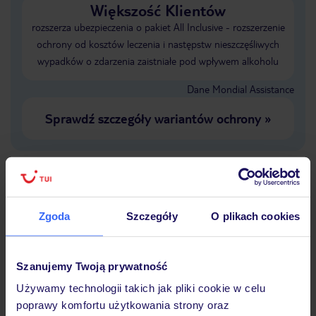
Większość Klientów
rozszerza ubezpieczenia o pakiet All Inclusive - rozszerzenie
ochrony od kosztów leczenia i następstw nieszczęśliwych
wypadków o zdarzenia zaistniałe pod wpływem alkoholu
Dane Mondial Assistance
Sprawdź szczegóły wariantów ochrony
»
Dlaczego warto wybrać TUI?
Zgoda
Szczegóły
O plikach cookies
Szanujemy Twoją prywatność
Lider niskich cen
Największe biuro
30 lat w P
podróży w Polsce
Używamy technologii takich jak pliki cookie w celu
poprawy komfortu użytkowania strony oraz