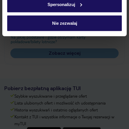
Spersonalizuj
Często zadawane pytania
Jak zmienić uczestników/osobę zgłaszającą?
Nie zezwalaj
Czy w Hotelu będzie przedstawiciel TUI?
Na jakiej podstawie i gdzie otrzymam karty
pokładowe/bilety lotnicze?
Zobacz więcej
Pobierz bezpłatną aplikację TUI
Szybkie wyszukiwanie i przeglądanie ofert
Lista ulubionych ofert i możliwość ich udostępniania
Historia wyszukiwań i ostatnio oglądanych ofert
Kontakt z TUI i wszystkie informacje o Twojej rezerwacji w
myTUI