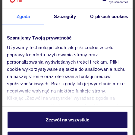
Hotel
Zgoda
Szczegóły
O plikach cookies
Opinie
Szanujemy Twoją prywatność
Używamy technologii takich jak pliki cookie w celu
poprawy komfortu użytkowania strony oraz
Pokoje
personalizowania wyświetlanych treści i reklam. Pliki
cookie wykorzystywane są także do analizowania ruchu
na naszej stronie oraz oferowania funkcji mediów
Wyżywienie
społecznościowych. Brak zgody lub jej wycofanie może
negatywnie wpłynąć na niektóre funkcje strony.
Klikając „Zezwól na wszystkie” wyrażasz zgodę na
Atrakcje
umieszczenie wszystkich plików cookie. Możesz jednak
personalizować swój wybór wchodząc w zakładkę
„Szczegóły”
Zezwól na wszystkie
Ważne informacje
Szczegółowe informacje o plikach cookie znajdziesz
w
polityce plików cookies
oraz
polityce prywatności
.