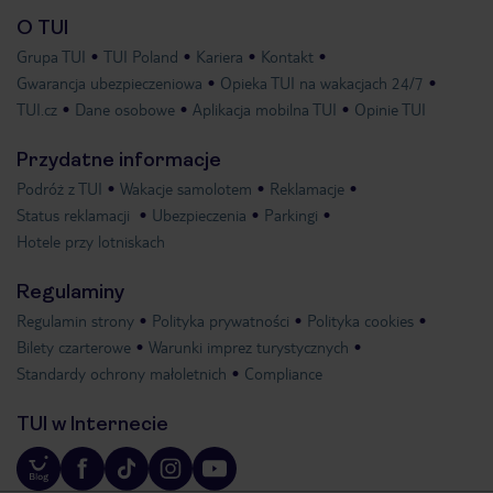
O TUI
Grupa TUI
TUI Poland
Kariera
Kontakt
Gwarancja ubezpieczeniowa
Opieka TUI na wakacjach 24/7
TUI.cz
Dane osobowe
Aplikacja mobilna TUI
Opinie TUI
Przydatne informacje
Podróż z TUI
Wakacje samolotem
Reklamacje
Status reklamacji
Ubezpieczenia
Parkingi
Hotele przy lotniskach
Regulaminy
Regulamin strony
Polityka prywatności
Polityka cookies
Bilety czarterowe
Warunki imprez turystycznych
Standardy ochrony małoletnich
Compliance
TUI w Internecie