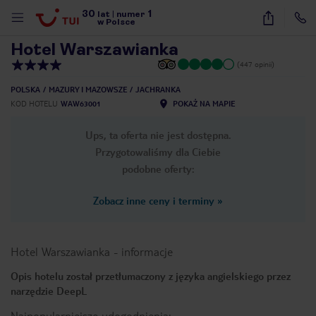
30
1
1
/
40
lat
|
numer
w Polsce
Hotel Warszawianka
(447 opinii)
POLSKA
MAZURY I MAZOWSZE
JACHRANKA
KOD HOTELU
WAW63001
POKAŻ NA MAPIE
Ups, ta oferta nie jest dostępna.
Przygotowaliśmy dla Ciebie
podobne oferty:
Zobacz inne ceny i terminy
»
Hotel Warszawianka
-
informacje
Opis hotelu został przetłumaczony z języka angielskiego przez
narzędzie DeepL
nute
Najpopularniejsze udogodnienia: