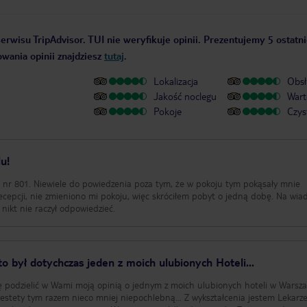
Następnego dnia rano, 
17 stycznia 2021 roku,
mnie do pokoju, z zapy
erwisu TripAdvisor. TUI nie weryfikuje opinii. Prezentujemy 5 ostatni
życzę sobie sprzątanie.
Podziękowałem, ale pop
owania opinii znajdziesz
tutaj
.
pozostawienie ręcznikó
drzwiach. Ręczniki pozo
Lokalizacja
Obsł
w podziurawionym opa
Jakość noclegu
Wart
Dziura była tak duża, 
Pokoje
Czys
do niej włożyć głowę (z
załączam)… Tego samego dnia około
godziny 17.00, zszedłem
grzecznie poprosiłem o
u!
ręczników na inne, w s
opakowaniu. Pan w Rece
j nr 801. Niewiele do powiedzenia poza tym, że w pokoju tym pokąsały mnie
maseczki, założył ją do
ecepcji, nie zmieniono mi pokoju, więc skróciłem pobyt o jedną dobę. Na wi
widok, a następnie wręc
 nikt nie raczył odpowiedzieć.
mnie: „to myśli Pan, że
używane ręczniki?”. Grz
odpowiedziałem, że tak 
ale poproszę o wymianę
to był dotychczas jeden z moich ulubionych Hoteli...
Ręczników Pan mi nie w
podobno dostęp ma do 
ę podzielić w Wami moją opinią o jednym z moich ulubionych hoteli w Warsz
ekipa sprzątająca. Zap
razem nieco mniej niepochlebną… Z wykształcenia jestem Lekarzem,
inne ręczniki, bez folio