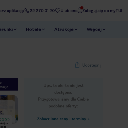
erz aplikację
22 270 31 20
Ulubione
Zaloguj się do myTUI
erunki
Hotele
Atrakcje
Więcej
Udostępnij
e
Ups, ta oferta nie jest
macje
1
/
16
dostępna.
Next slide
Przygotowaliśmy dla Ciebie
podobne oferty:
i
)
Zobacz inne ceny i terminy
»
okój nr
Szanowni Państwo, chciałbym się
Mimo że hotel odwiedziliśmy
 poza
podzielić w Wami moją opinią o
wielokrotnie ostatnipobyt zaskoczył