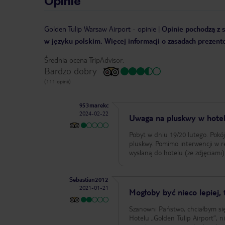
Opinie
Golden Tulip Warsaw Airport
-
opinie
|
Opinie pochodzą z s
w języku polskim. Więcej informacji o zasadach prezent
Średnia ocena TripAdvisor:
Bardzo dobry
(111 opinii)
953marekc
2024-02-22
Uwaga na pluskwy w hotel
Pobyt w dniu 19/20 lutego. Pokó
pluskwy. Pomimo interwencji w r
wysłaną do hotelu (ze zdjęciami)
Sebastian2012
2021-01-21
Mogłoby być nieco lepiej, 
Szanowni Państwo, chciałbym si
Hotelu „Golden Tulip Airport”, niestety tym 