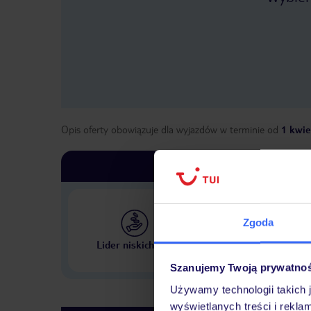
Opis oferty obowiązuje dla wyjazdów w terminie
od
1 kwie
Zgoda
Największe biuro podr
Lider niskich cen
w Polsce
Szanujemy Twoją prywatno
Używamy technologii takich 
wyświetlanych treści i rekla