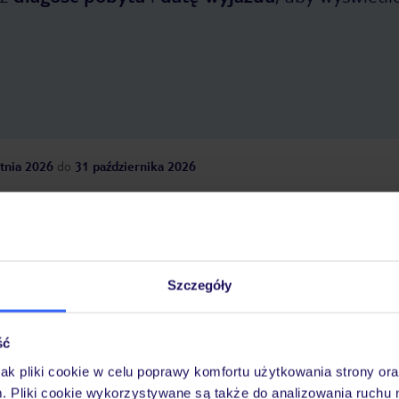
jeszcze wpłynęły na kon
także, aby nie był to zi
gdyż już raz mi się zdar
dostać zimny pokój, ch
razu mi go wymieniono 
Zasugerowałem pokój 
907, gdyż znam te poko
bardzo dobrze ta dział
klimatyzacja jak i kaloryfer
niestety, nie wiem dlac
tnia 2026
do
31 października 2026
powiedział, że dostanę
708. Pokoju nie znałem,
miałem zadania, ale skor
Dlaczego warto wybrać TUI?
trudno… Pan nie zmierz
temperatury, choć chy
Podał mi jakąś ankietę
po angielsku, choć jes
Szczegóły
znam angielski, ale oczy
wypełniałem. Ponownie 
óży
Tylko u nas opieka na
10
30 lat w Polsce
mojego zaświadczenia 
wakacjach 24/7
Mając kilka toreb ze so
ść
stanie zabrać się ze ws
razu, więc poprosiłem 
jak pliki cookie w celu poprawy komfortu użytkowania strony or
Recepcji, aby przypilno
m. Pliki cookie wykorzystywane są także do analizowania ruchu 