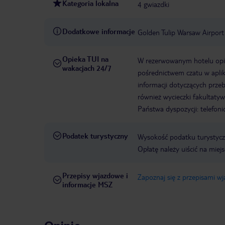
Kategoria lokalna
4 gwiazdki
Dodatkowe informacje
Golden Tulip Warsaw Airport
Opieka TUI na
W rezerwowanym hotelu opiek
wakacjach 24/7
pośrednictwem czatu w aplik
informacji dotyczących prze
również wycieczki fakultaty
Państwa dyspozycji: telefon
Podatek turystyczny
Wysokość podatku turystyczn
Opłatę należy uiścić na miej
Przepisy wjazdowe i
Zapoznaj się z przepisami w
informacje MSZ