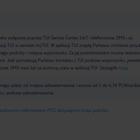
maski ani przyłbicy ani 
otworzyłem także drzwi
dezynfekować pokój: kl
od szafy, stolik, kran w 
półki… W czasie sprząta
wyrzucałem zabrudzone
kawałki ręczników papi
a wyłącznie poprzez TUI Service Center 24/7: telefonicznie, SMS i za
i inne zabrudzenia… S
acji TUI w serwisie myTUI. W aplikacji TUI znajdą Państwo mnóstwo przy
włosy się znalazły, to p
cząstki bakterii, wirusó
biegu podróży i miejsca wypoczynku. Za jej pośrednictwem można rezerw
były… Po upływie około dwóch godzin
wne. Jeśli potrzebują Państwo kontaktu z TUI podczas wypoczynku, jeste
i zużyciu około dwóch l
icznie, SMS-owo lub za pomocą czatu w aplikacji TUI. Szczegóły
tutaj
.
dezynfekujących i paczk
papierowych, które zak
drodze tak na wszelki 
ego zależy od miejsca zakwaterowania i wynosi od 3 do 6,70 PLN/os/dzi
wreszcie zdjąłem maskę
przyłbicę i zacząłem o
scu, podczas zakwaterowania.
Okno zamknąłem około 
19.30… Czy tak powinno wyglądać
„zameldowanie gości w
jazdowymi i informacjami MSZ dotyczącymi kraju podróży
.
dobie pandemii??? Czy
powinny być wietrzone
wspomnę o tym, że ofic
czasie byłem przecież 
w pracy, a ja dezynfek