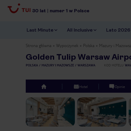
30
lat
|
numer
1
w Polsce
Last Minute
All Inclusive
Lato 2026
Strona główna
Wypoczynek
Polska
Mazury i Mazows
Golden Tulip Warsaw Airp
POLSKA
MAZURY I MAZOWSZE
WARSZAWA
KOD HOTELU
WA
Hotel
Opinie
top
Previous slide