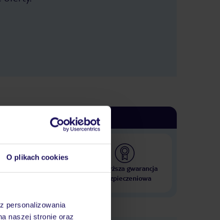
godzin i zużyciu około dwóch litrów
to. Poprosiłem
środków dezynfekujących i paczki
ręczników papierowych, które
mny pokój,
zakupiłem po drodze tak na wszelki
zyło kiedyś
wypadek, wreszcie zdjąłem maskę,
zdjąłem przyłbicę i zacząłem
oć wówczas od
odpoczywać… Okno zamknąłem
na inny.
około godziny 19.30… Czy tak
powinno wyglądać „zameldowanie
numer 707 lub
gości w pokojach” w dobie
je i wiem, że
pandemii??? Czy pokoje nie powinny
być wietrzone??? Nie wspomnę o
a zarówno
tym, że oficjalnie w tym czasie byłem
y. Pan
przecież pod telefonem w pracy, a ja
dezynfekowałem pokój…
zego,
Następnego dnia rano, czyli w dniu
 pokój numer
17 stycznia 2021 roku, zapukano do
mnie do pokoju, z zapytaniem czy
 więc nie
życzę sobie sprzątanie.
o taki dali, to
Podziękowałem, ale poprosiłem o
pozostawienie ręczników przy
ył mi
drzwiach. Ręczniki pozostawiono, ale
ba powinien.
w podziurawionym opakowaniu.
Dziura była tak duża, że można było
 do wypełniania
do niej włożyć głowę (zdjęcie
tem Polakiem,
załączam)… Tego samego dnia około
O plikach cookies
godziny 17.00, zszedłem do Recepcji
wiście jej nie
i grzecznie poprosiłem o wymianę
zrobił kopię
 000 hoteli w ponad 50
Najwyższa gwarancja
tych ręczników na inne, w szczelnym
opakowaniu. Pan w Recepcji nie miał
od Pracodawcy.
krajach
ubezpieczeniowa
maseczki, założył ją dopiero na mój
bą, nie byłem z
widok, a następnie wręcz drwił ze
mnie: „to myśli Pan, że dostał Pan
zystkim od
używane ręczniki?”. Grzecznie
Pana w
odpowiedziałem, że tak nie twierdzę,
az personalizowania
ale poproszę o wymianę ręczników.
wał jedną z
Ręczników Pan mi nie wymienił, bo
na naszej stronie oraz