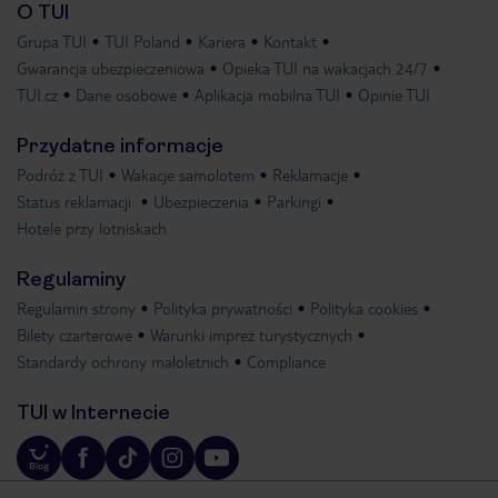
O TUI
Grupa TUI
TUI Poland
Kariera
Kontakt
Gwarancja ubezpieczeniowa
Opieka TUI na wakacjach 24/7
TUI.cz
Dane osobowe
Aplikacja mobilna TUI
Opinie TUI
Przydatne informacje
Podróż z TUI
Wakacje samolotem
Reklamacje
Status reklamacji
Ubezpieczenia
Parkingi
Hotele przy lotniskach
Regulaminy
Regulamin strony
Polityka prywatności
Polityka cookies
Bilety czarterowe
Warunki imprez turystycznych
Standardy ochrony małoletnich
Compliance
TUI w Internecie