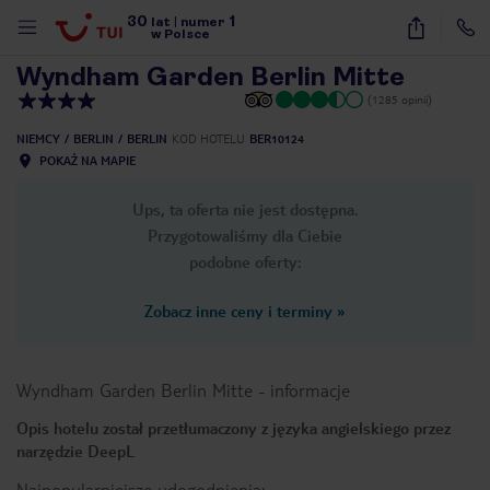
30
1
1
/
40
lat
|
numer
w Polsce
Wyndham Garden Berlin Mitte
(1285 opinii)
NIEMCY
BERLIN
BERLIN
KOD HOTELU
BER10124
POKAŻ NA MAPIE
Ups, ta oferta nie jest dostępna.
Przygotowaliśmy dla Ciebie
podobne oferty:
Zobacz inne ceny i terminy
»
Wyndham Garden Berlin Mitte
-
informacje
Opis hotelu został przetłumaczony z języka angielskiego przez
narzędzie DeepL
nute
Najpopularniejsze udogodnienia: