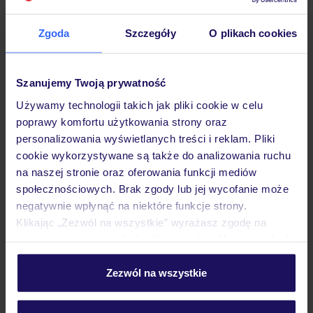
Hotel
Zgoda
Szczegóły
O plikach cookies
Opinie
Szanujemy Twoją prywatność
Używamy technologii takich jak pliki cookie w celu
Pokoje
poprawy komfortu użytkowania strony oraz
personalizowania wyświetlanych treści i reklam. Pliki
cookie wykorzystywane są także do analizowania ruchu
Wyżywienie
na naszej stronie oraz oferowania funkcji mediów
społecznościowych. Brak zgody lub jej wycofanie może
negatywnie wpłynąć na niektóre funkcje strony.
Atrakcje
Klikając „Zezwól na wszystkie” wyrażasz zgodę na
umieszczenie wszystkich plików cookie. Możesz jednak
personalizować swój wybór wchodząc w zakładkę
Ważne informacje
„Szczegóły”
Zezwól na wszystkie
Szczegółowe informacje o plikach cookie znajdziesz
w
polityce plików cookies
oraz
polityce prywatności
.