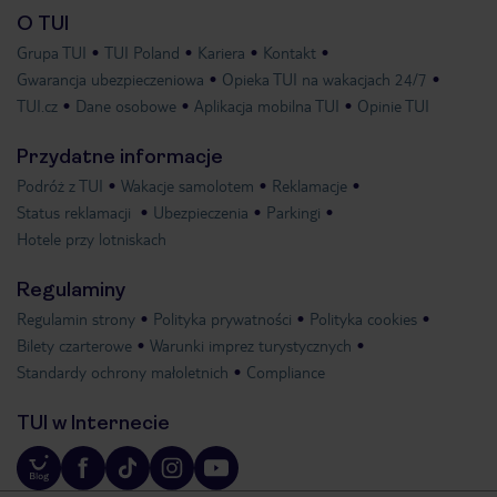
O TUI
Grupa TUI
TUI Poland
Kariera
Kontakt
Gwarancja ubezpieczeniowa
Opieka TUI na wakacjach 24/7
TUI.cz
Dane osobowe
Aplikacja mobilna TUI
Opinie TUI
Przydatne informacje
Podróż z TUI
Wakacje samolotem
Reklamacje
Status reklamacji
Ubezpieczenia
Parkingi
Hotele przy lotniskach
Regulaminy
Regulamin strony
Polityka prywatności
Polityka cookies
Bilety czarterowe
Warunki imprez turystycznych
Standardy ochrony małoletnich
Compliance
TUI w Internecie