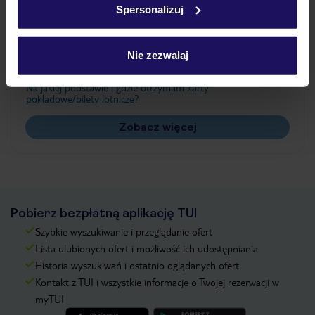
Spersonalizuj
Często zadawane pytania
Jak zmienić uczestników/osobę zgłaszającą?
Nie zezwalaj
Czy w Hotelu będzie przedstawiciel TUI?
Na jakiej podstawie i gdzie otrzymam karty
pokładowe/bilety lotnicze?
Zobacz więcej
Pobierz bezpłatną aplikację TUI
Szybkie wyszukiwanie i przeglądanie ofert
Lista ulubionych ofert i możliwość ich udostępniania
Historia wyszukiwań i ostatnio oglądanych ofert
Kontakt z TUI i wszystkie informacje o Twojej rezerwacji w
myTUI