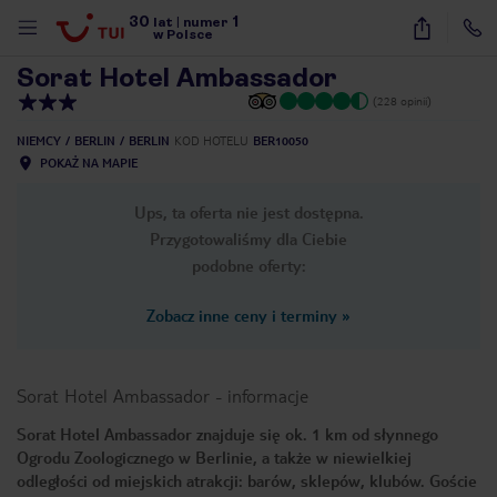
30
1
1
/
14
lat
|
numer
w Polsce
Sorat Hotel Ambassador
(228 opinii)
NIEMCY
BERLIN
BERLIN
KOD HOTELU
BER10050
POKAŻ NA MAPIE
Ups, ta oferta nie jest dostępna.
Przygotowaliśmy dla Ciebie
podobne oferty:
Zobacz inne ceny i terminy
»
Sorat Hotel Ambassador
-
informacje
Sorat Hotel Ambassador znajduje się ok. 1 km od słynnego
Ogrodu Zoologicznego w Berlinie, a także w niewielkiej
nute
odległości od miejskich atrakcji: barów, sklepów, klubów. Goście