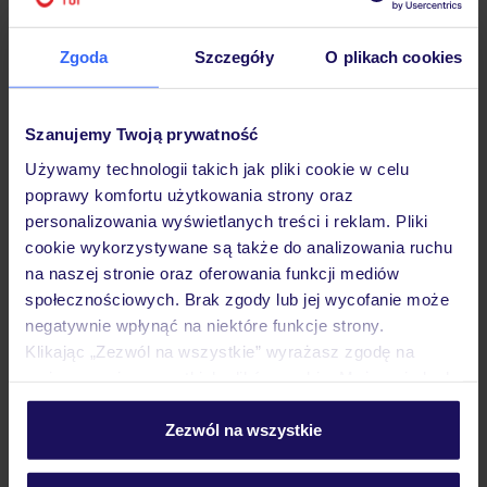
Zgoda
Szczegóły
O plikach cookies
Hotel
Szanujemy Twoją prywatność
Używamy technologii takich jak pliki cookie w celu
Pokoje
poprawy komfortu użytkowania strony oraz
personalizowania wyświetlanych treści i reklam. Pliki
cookie wykorzystywane są także do analizowania ruchu
na naszej stronie oraz oferowania funkcji mediów
Wyżywienie
społecznościowych. Brak zgody lub jej wycofanie może
negatywnie wpłynąć na niektóre funkcje strony.
Klikając „Zezwól na wszystkie” wyrażasz zgodę na
Atrakcje
umieszczenie wszystkich plików cookie. Możesz jednak
personalizować swój wybór wchodząc w zakładkę
„Szczegóły”
Zezwól na wszystkie
Ważne informacje
Szczegółowe informacje o plikach cookie znajdziesz
w
polityce plików cookies
oraz
polityce prywatności
.